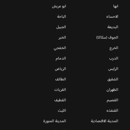
ابها
ابو عريش
الاحساء
الباحة
البديعة
الجبيل
الجوف (سكاكا)
الخبر
الخرج
الخفجي
الدرب
الدمام
الرايس
الرياض
الشقيق
الطائف
الظهران
القريات
القصيم
القطيف
القنفذه
الليث
المدينة الاقتصادية
المدينة المنورة