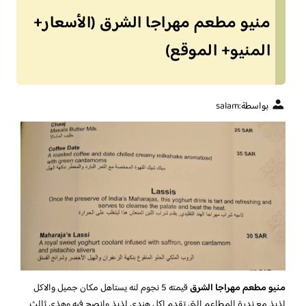
منيو مطعم مهراجا الشرق (الأسعار+
المنيو+ الموقع)
بواسطة:
salam
منيو مطعم مهراجا الشرق
قيمته 5 نجوم لنه يستاهل مكان جميل والاكل
لذيذ مع ندرة المطاعم التي تقدم اكل هندي لذيذ وانصح فيه وهذي ثالث