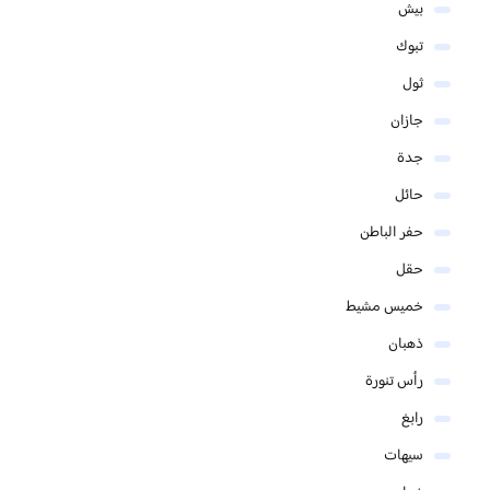
بيش
تبوك
ثول
جازان
جدة
حائل
حفر الباطن
حقل
خميس مشيط
ذهبان
رأس تنورة
رابغ
سيهات