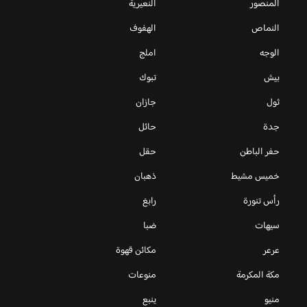
المنصور
النعيرية
النماص
الهفوف
الوجه
املج
بيش
تبوك
ثول
جازان
جدة
حائل
حفر الباطن
حقل
خميس مشيط
ذهبان
رأس تنورة
رابغ
سيهات
ضبا
عرعر
مكائن قهوة
مكة المكرمة
منوعات
منيو
ينبع