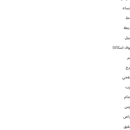
حساء
حة
يعة
بيل
وف (سكاكا)
ر
رج
فجي
رب
مام
ايس
ياض
قيق