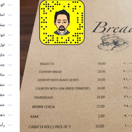
الو
امل
بيش
تبو
ثول
جاز
جدة
حائ
حفر
حق
خمي
ذهب
رأس