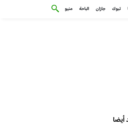
تبوك
جازان
الباحة
منيو
أيضا