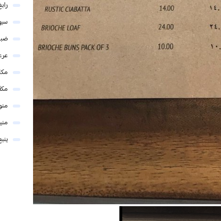
رابغ
سيه
ضبا
عرع
مكا
مكة
منو
مني
ينبع