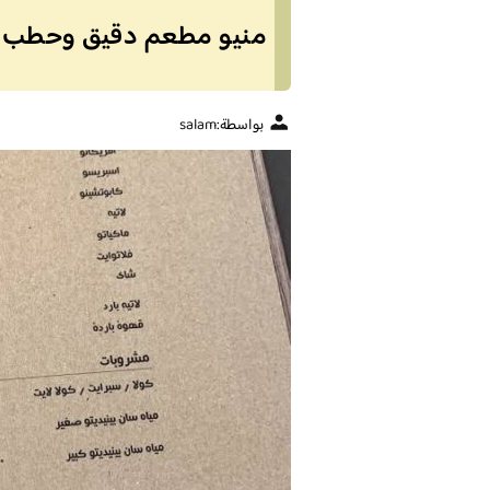
منيو مطعم دقيق وحطب (ا
بواسطة:
salam