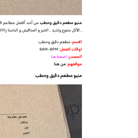
منيو مطعم دقيق وحطب
من أحد أفضل مطاعم الإفطا
.. الأكل متنوع ولذيذ .. الخبز و المناقيش و الباستا راااا
الاسم:
مطعم دقيق وحطب
اوقات العمل
: 8AM–8PM
المصدر:
اضغط هنا
موقعهم:
من هنا
منيو مطعم دقيق وحطب