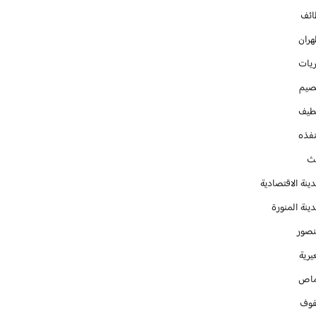
ائف
هران
ريات
صيم
طيف
نفذه
يث
ينة الاقتصادية
ينة المنورة
نصور
يرية
ماص
فوف