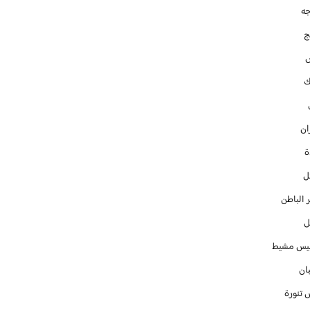
جه
ج
ك
ان
ل
 الباطن
ل
س مشيط
ان
 تنورة