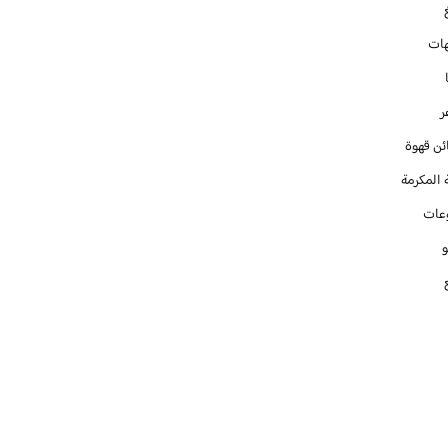
ات
ر
ئن قهوة
 المكرمة
عات
و