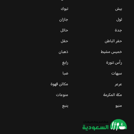
بيش
تبوك
ثول
جازان
جدة
حائل
حفر الباطن
حقل
خميس مشيط
ذهبان
رأس تنورة
رابغ
سيهات
ضبا
عرعر
مكائن قهوة
مكة المكرمة
منوعات
منيو
ينبع