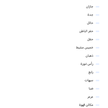
جازان
جدة
حائل
حفر الباطن
حقل
خميس مشيط
ذهبان
رأس تنورة
رابغ
سيهات
ضبا
عرعر
مكائن قهوة