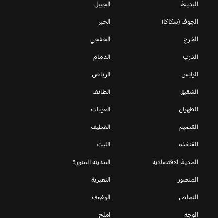
البديعة
الجبيل
الجوف (سكاكا)
الخبر
الخرج
الخفجي
الدرب
الدمام
الرايس
الرياض
الشقيق
الطائف
الظهران
القريات
القصيم
القطيف
القنفذه
الليث
المدينة الاقتصادية
المدينة المنورة
المنصور
النعيرية
النماص
الهفوف
الوجه
املج