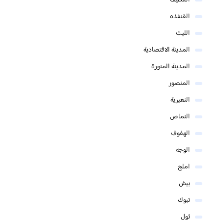
القطيف
القنفذه
الليث
المدينة الاقتصادية
المدينة المنورة
المنصور
النعيرية
النماص
الهفوف
الوجه
املج
بيش
تبوك
ثول