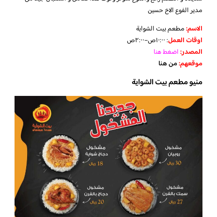
مدير الفوع الاخ حسين
الاسم:
مطعم بيت الشواية
اوقات العمل
: ١٠:٠٠ص–٢:٠٠ص
المصدر:
اضغط هنا
موقعهم:
من هنا
منيو مطعم بيت الشواية