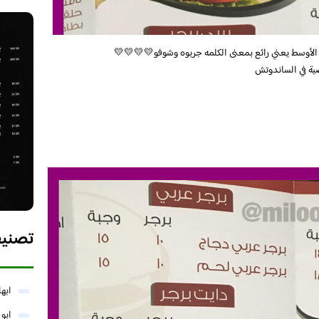
الأوسط يعني رائع بمعنى الكلمه جربوه وشوفو💛💛💛💛
ضية في الساندوتش
تصني
ابها
ابو