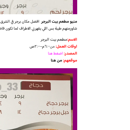
منيو مطعم بيت البرجر
افضل مكان برجر في الشرق 
شاورمتهم طيبة بس اللي يقهرني الاطراف لما تكون فا
الاسم:
مطعم بيت البرجر
اوقات العمل:
من
٦:٠٠م–٢:٠٠ص
المصدر:
اضغط هنا
موقعهم:
من هنا