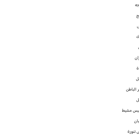
جه
ج
ك
ان
ل
 الباطن
ل
س مشيط
ان
 تنورة