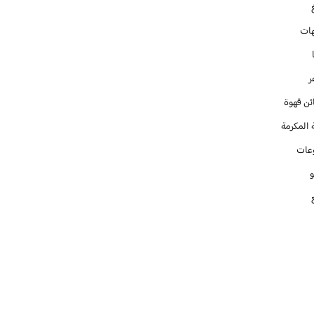
ات
ر
ئن قهوة
 المكرمة
عات
و