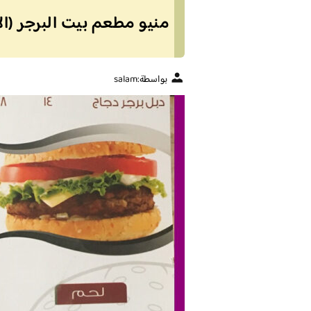
منيو مطعم بيت البرجر (ال
بواسطة:
salam