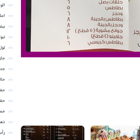
الو
امل
بيش
تبو
ثول
جاز
جدة
حائ
حفر
حق
خمي
ذهب
رأس