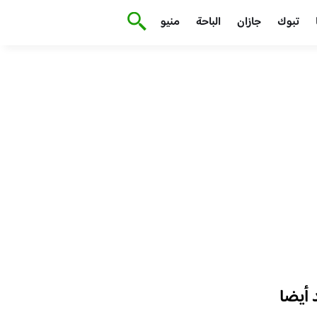
تبوك
جازان
الباحة
منيو
أيضا