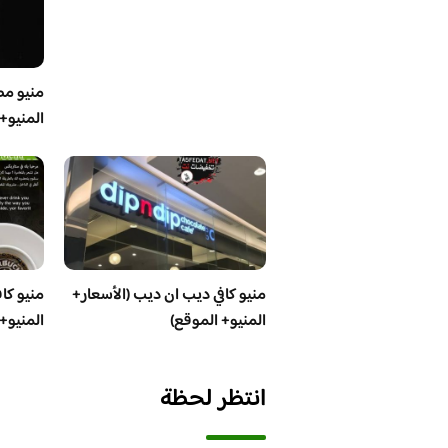
منيو مط
المنيو+
منيو كافي ديب ان ديب (الأسعار+
منيو كا
المنيو+ الموقع)
المنيو+
انتظر لحظة