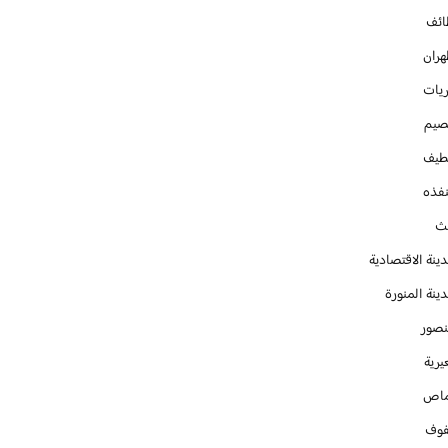
ائف
هران
ريات
صيم
طيف
نفذه
يث
ينة الاقتصادية
ينة المنورة
نصور
يرية
ماص
فوف