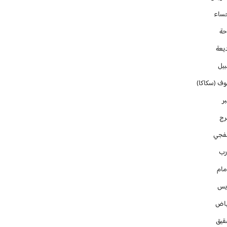
حساء
حة
يعة
بيل
وف (سكاكا)
ر
رج
فجي
رب
مام
ايس
ياض
قيق