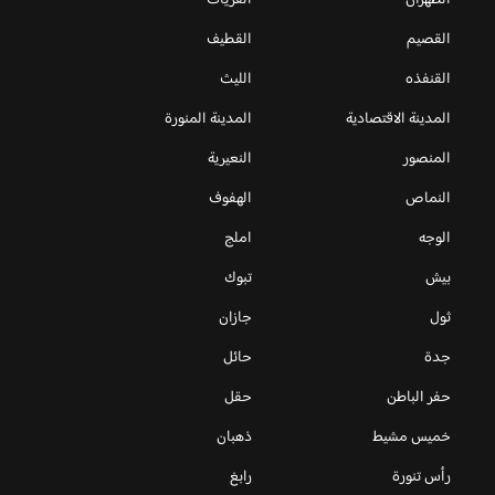
القصيم
القطيف
القنفذه
الليث
المدينة الاقتصادية
المدينة المنورة
المنصور
النعيرية
النماص
الهفوف
الوجه
املج
بيش
تبوك
ثول
جازان
جدة
حائل
حفر الباطن
حقل
خميس مشيط
ذهبان
رأس تنورة
رابغ