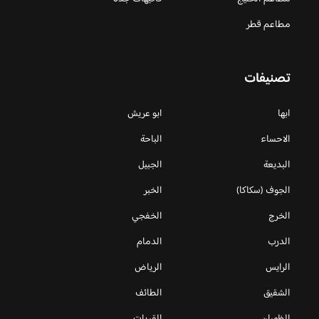
مطاعم قطر
تصنيفات
ابها
ابو عريش
الاحساء
الباحة
البديعة
الجبيل
الجوف (سكاكا)
الخبر
الخرج
الخفجي
الدرب
الدمام
الرايس
الرياض
الشقيق
الطائف
الظهران
القريات