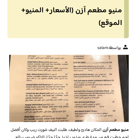
منيو مطعم آزن (الأسعار+ المنيو+
الموقع)
بواسطة:
salam
منيو مطعم آزن
المكان هادئ ولطيف، طلبت البيف شورت ريب وكان أفضل
لحم حظيت فيه من مدة طري ويذوب لذيذ جدًا جدًا، التاكو شريمب رائع