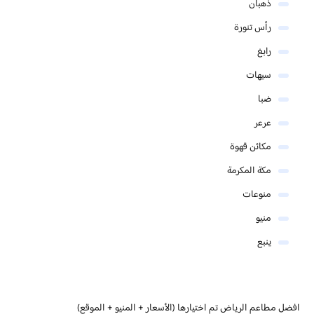
ذهبان
رأس تنورة
رابغ
سيهات
ضبا
عرعر
مكائن قهوة
مكة المكرمة
منوعات
منيو
ينبع
افضل مطاعم الرياض تم اختيارها (الأسعار + المنيو + الموقع)