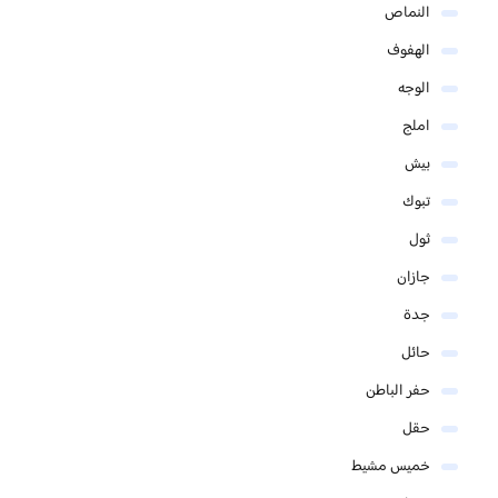
النماص
الهفوف
الوجه
املج
بيش
تبوك
ثول
جازان
جدة
حائل
حفر الباطن
حقل
خميس مشيط