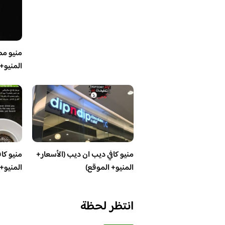
منيو مط
المنيو+
منيو كافي ديب ان ديب (الأسعار+
منيو كا
المنيو+ الموقع)
المنيو+
انتظر لحظة