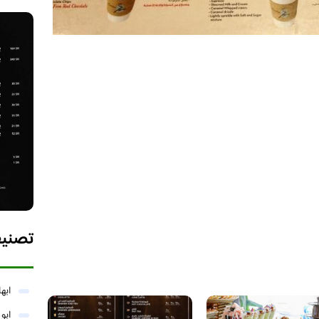
تصني
ابها
ابو