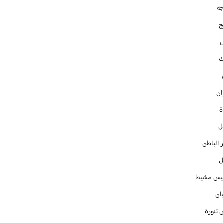
جه
ج
ك
ان
ل
 الباطن
ل
س مشيط
ان
 تنورة