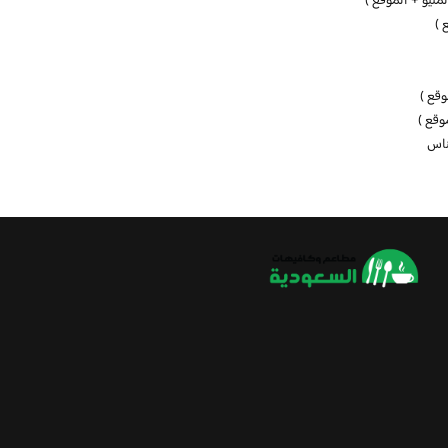
منيو + الموقع )
 )
وقع )
وقع )
ناس