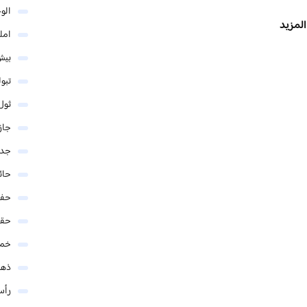
الو
المزيد
امل
بيش
تبو
ثول
جاز
جدة
حائ
حفر
حق
خمي
ذهب
رأس