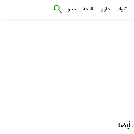
تبوك
جازان
الباحة
منيو
أيضا