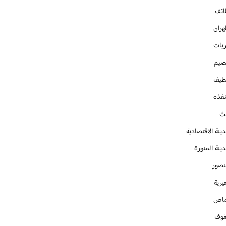
ائف
هران
ريات
صيم
طيف
نفذه
يث
ينة الاقتصادية
ينة المنورة
نصور
يرية
ماص
فوف