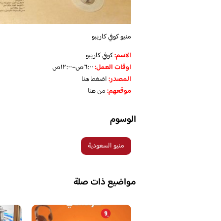
منيو كوفي كاريبو
الاسم
:
كوفي كاريبو
اوقات العمل
:
٦:٠٠ص–١٢:٠٠ص
المصدر
:
اضغط هنا
موقعهم
:
من هنا
الوسوم
منيو السعودية
مواضيع ذات صلة