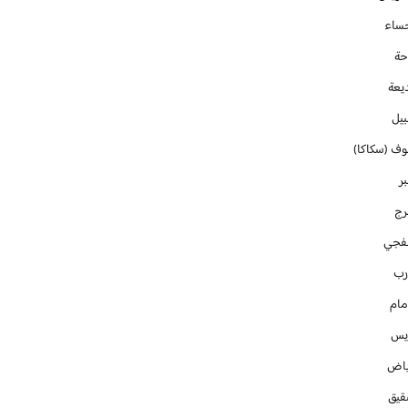
حساء
حة
يعة
بيل
وف (سكاكا)
ر
رج
فجي
رب
مام
ايس
ياض
قيق