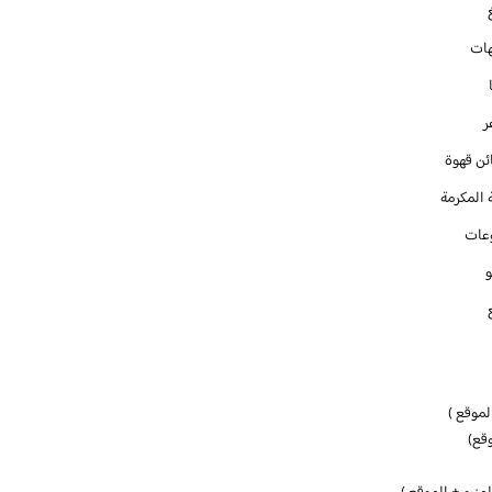
ات
ر
ئن قهوة
 المكرمة
عات
و
لموقع )
قع)