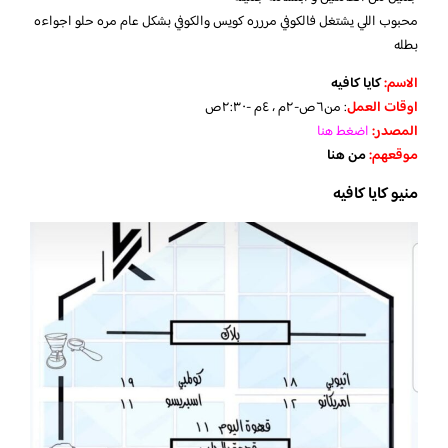
محبوب اللي يشتغل فالكوفي مررره كويس والكوفي بشكل عام مره حلو اجواءه
بطله
الاسم:
كايا كافيه
اوقات العمل
: من٦ص-٢م ، ٤م -٢:٣٠ص
المصدر:
اضغط هنا
موقعهم:
من هنا
منيو كايا كافيه