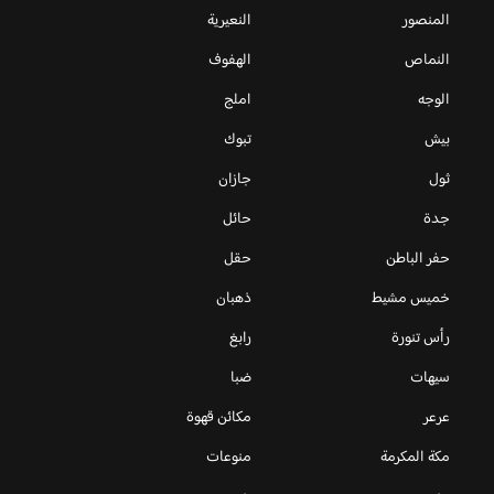
المنصور
النعيرية
النماص
الهفوف
الوجه
املج
بيش
تبوك
ثول
جازان
جدة
حائل
حفر الباطن
حقل
خميس مشيط
ذهبان
رأس تنورة
رابغ
سيهات
ضبا
عرعر
مكائن قهوة
مكة المكرمة
منوعات