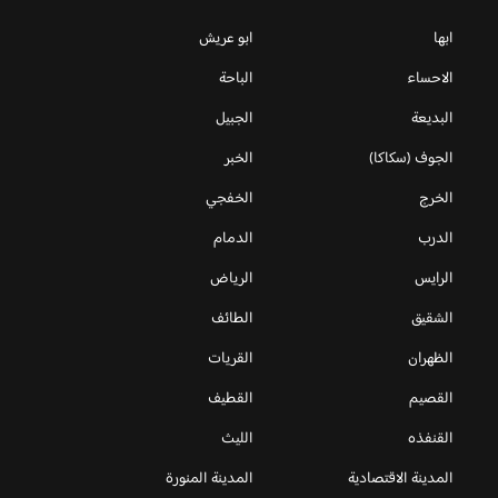
ابها
ابو عريش
الاحساء
الباحة
البديعة
الجبيل
الجوف (سكاكا)
الخبر
الخرج
الخفجي
الدرب
الدمام
الرايس
الرياض
الشقيق
الطائف
الظهران
القريات
القصيم
القطيف
القنفذه
الليث
المدينة الاقتصادية
المدينة المنورة