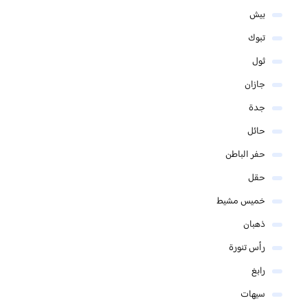
بيش
تبوك
ثول
جازان
جدة
حائل
حفر الباطن
حقل
خميس مشيط
ذهبان
رأس تنورة
رابغ
سيهات