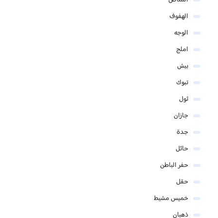
النماص
الهفوف
الوجه
املج
بيش
تبوك
ثول
جازان
جدة
حائل
حفر الباطن
حقل
خميس مشيط
ذهبان