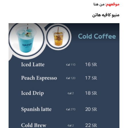
موقعهم:
من هنا
منيو كافيه هاتن