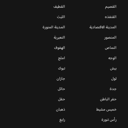
القصيم
القطيف
القنفذه
الليث
المدينة الاقتصادية
المدينة المنورة
المنصور
النعيرية
النماص
الهفوف
الوجه
املج
بيش
تبوك
ثول
جازان
جدة
حائل
حفر الباطن
حقل
خميس مشيط
ذهبان
رأس تنورة
رابغ