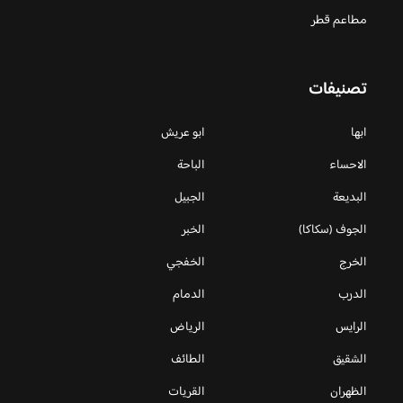
مطاعم قطر
تصنيفات
ابها
ابو عريش
الاحساء
الباحة
البديعة
الجبيل
الجوف (سكاكا)
الخبر
الخرج
الخفجي
الدرب
الدمام
الرايس
الرياض
الشقيق
الطائف
الظهران
القريات