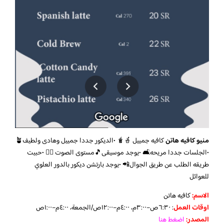
منيو كافيه هاتن
كافيه جمييل 🧋🪴 •الديكور جددا جمييل وهادى ولطيف🪴
•الجلسات جددا مريحه🛋 •يوجد موسيقى🎵مستوى الصوت 👍🏻 •حبيت
طريقه الطلب عن طريق الجوال📲 •يوجد بارتشن ديكور بالدور العلوي
للعوائل
الاسم:
كافيه هاتن
اوقات العمل
: ٦:٣٠ص–٣:٠٠م، ٤:٠٠م–١٢:٠٠ص/الجمعة، ٤:٠٠م–١:٠٠ص
المصدر:
اضغط هنا