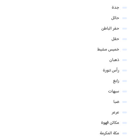
جدة
حائل
حفر الباطن
حقل
خميس مشيط
ذهبان
رأس تنورة
رابغ
سيهات
ضبا
عرعر
مكائن قهوة
مكة المكرمة