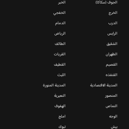
الجوف (سكاكا)
الخبر
الخرج
الخفجي
الدرب
الدمام
الرايس
الرياض
الشقيق
الطائف
الظهران
القريات
القصيم
القطيف
القنفذه
الليث
المدينة الاقتصادية
المدينة المنورة
المنصور
النعيرية
النماص
الهفوف
الوجه
املج
بيش
تبوك