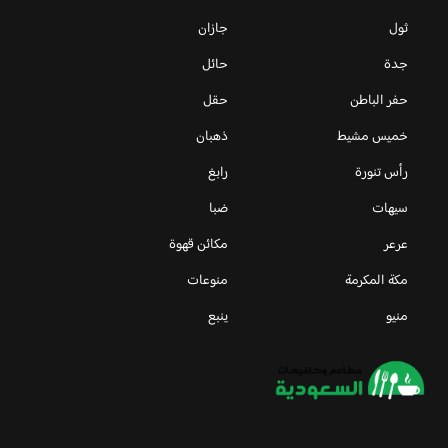
ثول
جازان
جدة
حائل
حفر الباطن
حقل
خميس مشيط
ذهبان
رأس تنورة
رابغ
سيهات
ضبا
عرعر
مكائن قهوة
مكة المكرمة
منوعات
منيو
ينبع