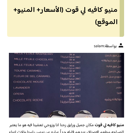
منيو كافيه لي قوت (الأسعار+ المنيو+
الموقع)
بواسطة:
salam
منيو كافيه لي قوت
مكان جميل ورايق رحنا انا وزوجي تعشينا فيه هو ما يعتبر
الصراحه مطعم الاصناف عندهم قليله جداً عباره عن نوعين باستا وثلاث انواع