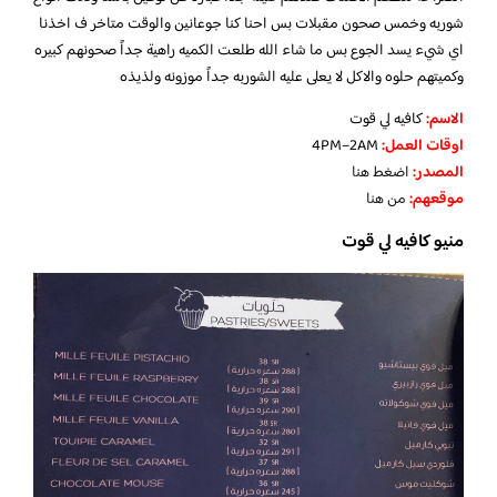
شوربه وخمس صحون مقبلات بس احنا كنا جوعانين والوقت متاخر ف اخذنا
اي شيء يسد الجوع بس ما شاء الله طلعت الكميه راهية جداً صحونهم كبيره
وكميتهم حلوه والاكل لا يعلى عليه الشوربه جداً موزونه ولذيذه
الاسم
:
كافيه لي قوت
اوقات العمل
:
4PM–2AM
المصدر
:
اضغط هنا
موقعهم
:
من هنا
منيو كافيه لي قوت