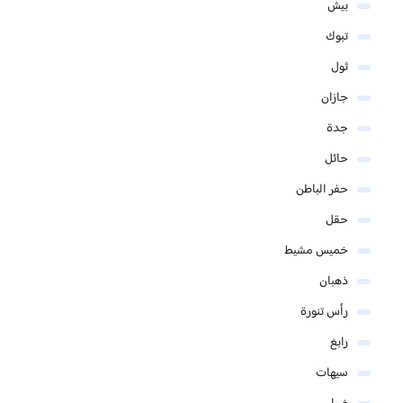
بيش
تبوك
ثول
جازان
جدة
حائل
حفر الباطن
حقل
خميس مشيط
ذهبان
رأس تنورة
رابغ
سيهات