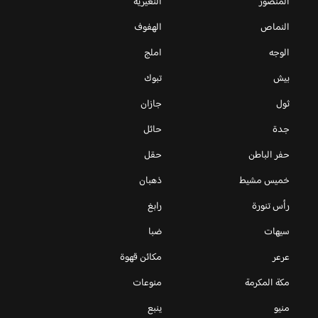
المنصور
النعيرية
النماص
الهفوف
الوجه
املج
بيش
تبوك
ثول
جازان
جدة
حائل
حفر الباطن
حقل
خميس مشيط
ذهبان
رأس تنورة
رابغ
سيهات
ضبا
عرعر
مكائن قهوة
مكة المكرمة
منوعات
منيو
ينبع