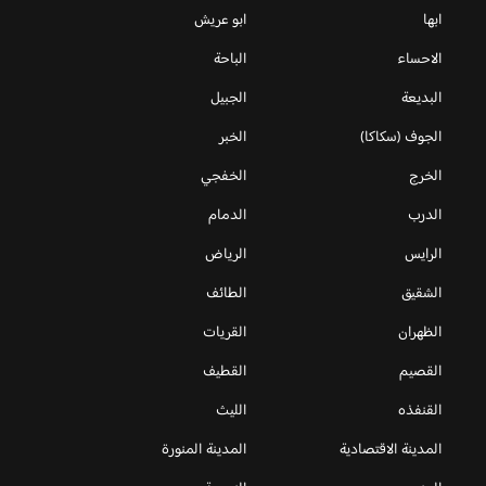
ابها
ابو عريش
الاحساء
الباحة
البديعة
الجبيل
الجوف (سكاكا)
الخبر
الخرج
الخفجي
الدرب
الدمام
الرايس
الرياض
الشقيق
الطائف
الظهران
القريات
القصيم
القطيف
القنفذه
الليث
المدينة الاقتصادية
المدينة المنورة