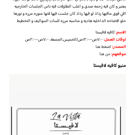
يعتبر و كان فيه زحمه صدق و اغلب الطاولات فيه ناس الجلسات الخارجيه
اللي فوق مافيها رذاذ لو فيها رذاذ كان جلست فيها لانها منوره مرره و نورها
حلو الاضاءه الداخليه هاديه و مناسبه مرره للسات السواليف و التخطيط
الاسم
:
كافيه لافيستا
اوقات العمل
:
٧:٠٠ص–١٢:٠٠ص/الخميس،الجمعة، ٧:٠٠ص–٢:٠٠ص
المصدر
:
اضغط هنا
موقعهم
:
من هنا
منيو كافيه لافيستا