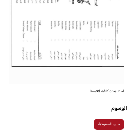
لمشاهده
كافيه لافيستا
الوسوم
منيو السعودية