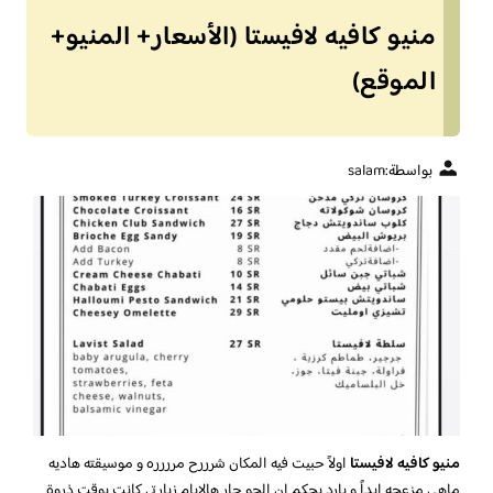
منيو كافيه لافيستا (الأسعار+ المنيو+
الموقع)
بواسطة:
salam
منيو كافيه لافيستا
اولاً حبيت فيه المكان شرررح مرررره و موسيقته هاديه
ماهي مزعجه ابداً و بارد بحكم ان الجو حار هالايام زيارتي كانت بوقت ذروة