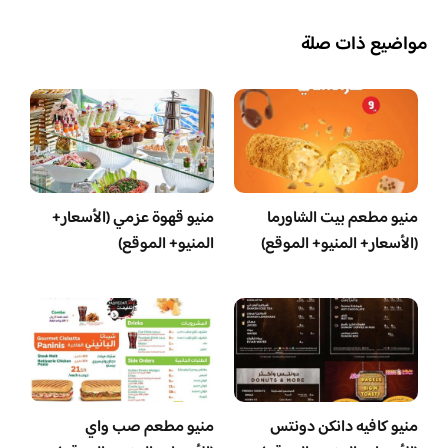
مواضيع ذات صلة
منيو مطعم بيت الشاورما
منيو قهوة عزمي (الأسعار+
(الأسعار+ المنيو+ الموقع)
المنيو+ الموقع)
منيو كافيه دانكن دونتس
منيو مطعم صب واي