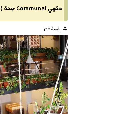
مقهي Communal جدة (الأسعار + المنيو + الموقع)
بواسطة:
yara