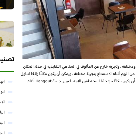
تصني
ومختلفة ، وتجربة خارج عن المألوف في المقاهي التقليدية في جدة. المكان
ن اليوم أثناء الاستمتاع بتجربة مختلفة ، ويمكن أن يكون مكانًا رائعًا لتناول
الإفطار والقهوة وكوكتيل لطيف لمحبي الصباح ويمكن أن يكون مكانًا مزدحمًا للمختطفين الاجتماعيين. جلسة Hangout أثناء
ابها
ابو
الا
البا
البد
الج