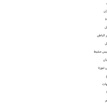
ان
ل
 الباطن
ل
س مشيط
ان
 تنورة
ات
ر