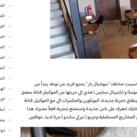
الق
الق
الل
المد
المد
الم
النع
الن
يبت مختلف ” سوشيال بار ” بمنيو فريد من نوعه، يبدأ من
اله
موسا) و (باينيبال سبايس ) هذي الي جربتها من الموكتيلز فنانة بمعنى
الو
قلني تجربة جديدة، البوبكورن والمكسرات الي مع الموكتيل فنانة
خليك تتعرف على ناس جديدة وتستمتع بتجربة فعلاً مميزة، هذا
امل
 المشاريع المستقبلية وجربو ( تيركي ساندو ) مرة لذيذ. موفقين
بيش
تبو