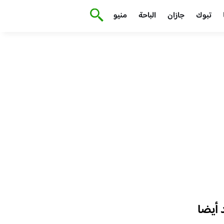
تبوك
جازان
الباحة
منيو
أيضا