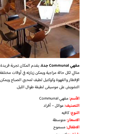
مقهي Communal جدة
، يقدم المكان تجربة فريدة 
مثالي لكل حالة مزاجية ويمكن زيارته في أوقات مختلفة م
التشويش على موسيقى لطيفة طوال الليل.
الأسم:
مقهي Communal
التصنيف:
عوائل – أفراد
النوع:
كافيه
الاسعار:
متوسطة
الاطفال:
مسموح