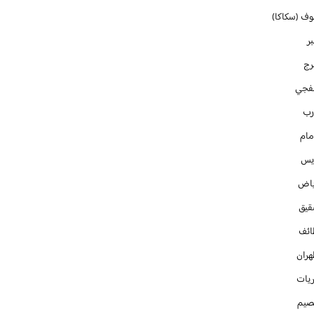
وف (سكاكا)
ر
رج
فجي
رب
مام
ايس
ياض
قيق
ائف
هران
ريات
صيم