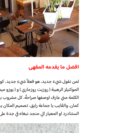
افضل ما يقدمه المقهى
لمن نقول شيء جديد، هو فعلاً شيء جديد، كونس
الموكتيلز الرهيبة ( روزيت روزماري ) و ( يوزو مي
الكلمة مني عارف اوصفها صراحةً، كل مشروب بين
كمان، والڤايب يا جماعة رايق، تصميم المكان ي
الستنادرد او المعيار الي منجد نبغاه في جدة على