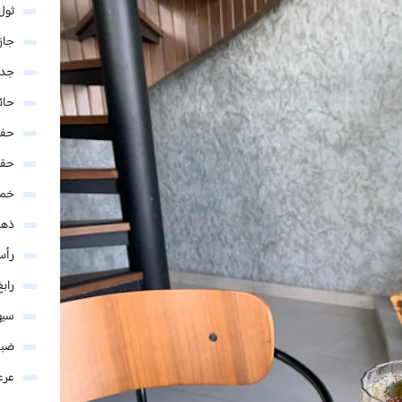
ثول
جاز
جدة
حائ
حفر
حق
خمي
ذهب
رأس
رابغ
سيه
ضبا
عرع