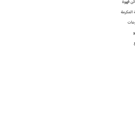
ئن قهوة
 المكرمة
عات
و