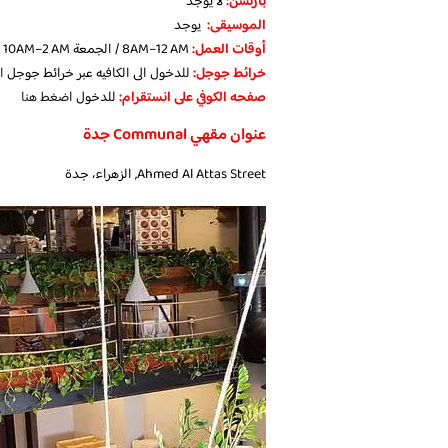
بارتشن:
لا يوجد
الموسيقى:
يوجد
‏أوقات العمل:
8AM–12 AM / الجمعة 10AM–2 AM
خرائط جوجل:
للدخول الى الكافيه عبر خرائط جوجل
ا
صفحه الكوفي على انستقرام:
للدخول
اضغط هنا
عنوان مقهي Communal جدة
Ahmed Al Attas Street, الزهراء، جدة