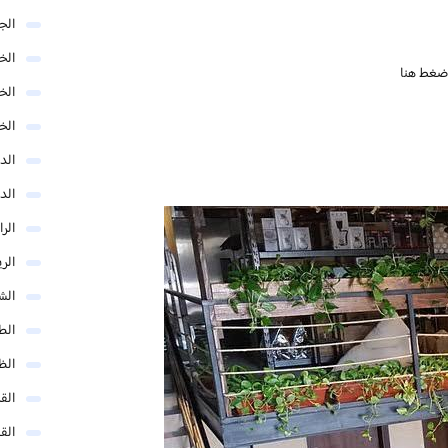
الج
الخب
ضغط هنا
الخ
الخ
الد
الد
الر
الر
الش
الط
الظ
الق
الق