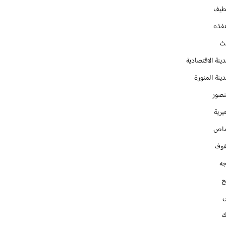
طيف
نفذه
يث
ينة الاقتصادية
ينة المنورة
نصور
يرية
ماص
فوف
جه
ج
ك