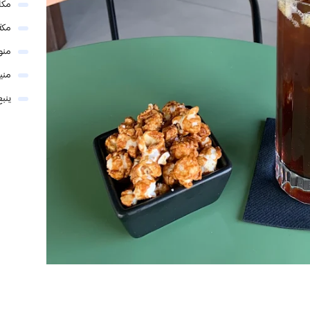
مكا
مكة
منو
مني
ينبع