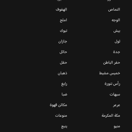
النماص
الهفوف
الوجه
املج
بيش
تبوك
ثول
جازان
جدة
حائل
حفر الباطن
حقل
خميس مشيط
ذهبان
رأس تنورة
رابغ
سيهات
ضبا
عرعر
مكائن قهوة
مكة المكرمة
منوعات
منيو
ينبع