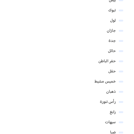
بيش
تبوك
ثول
جازان
جدة
حائل
حفر الباطن
حقل
خميس مشيط
ذهبان
رأس تنورة
رابغ
سيهات
ضبا