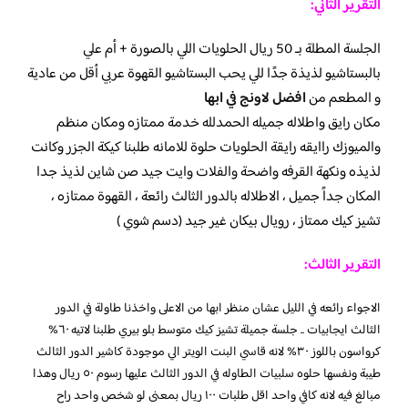
التقرير الثاني:
الجلسة المطلة بـ 50 ريال الحلويات اللي بالصورة + أم علي
بالبستاشيو لذيذة جدًا للي يحب البستاشيو القهوة عربي أقل من عادية
و المطعم من
افضل لاونج في ابها
مكان رايق واطلاله جميله الحمدلله خدمة ممتازه ومكان منظم
والميوزك راايقه رايقة الحلويات حلوة للامانه طلبنا كيكة الجزر وكانت
لذيذه ونكهة القرفه واضحة والفلات وايت جيد صن شاين لذيذ جدا
المكان جداً جميل ، الاطلاله بالدور الثالث رائعة ، القهوة ممتازه ،
تشيز كيك ممتاز ، رويال بيكان غير جيد (دسم شوي )
التقرير الثالث:
الاجواء رائعه في الليل عشان منظر ابها من الاعلى واخذنا طاولة في الدور
الثالث ايجابيات .. جلسة جميلة تشيز كيك متوسط بلو بيري طلبنا لاتيه ٦٠%
كرواسون باللوز ٣٠% لانه قاسي البنت الويتر الي موجودة كاشير الدور الثالث
طيبة ونفسها حلوه سلبيات الطاوله في الدور الثالث عليها رسوم ٥٠ ريال وهذا
مبالغ فيه لانه كافي واحد اقل طلبات ١٠٠ ريال بمعنى لو شخص واحد راح