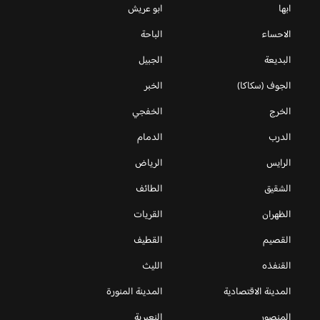
ابها
ابو عريش
الاحساء
الباحة
البديعة
الجبيل
الجوف (سكاكا)
الخبر
الخرج
الخفجي
الدرب
الدمام
الرايس
الرياض
الشقيق
الطائف
الظهران
القريات
القصيم
القطيف
القنفذه
الليث
المدينة الاقتصادية
المدينة المنورة
المنصور
النعيرية