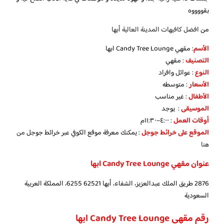
بقووووه
من
افضل كافيهات المدينة العالية أبها
الأسم
: مقهي Candy Tree Lounge ابها
التصنيف
: مقهي
النوع
: عوائل وافراد
الأسعار
: متوسطه
الأطفال
: غير مناسب
الموسيقى
: يوجد
أوقات العمل
: ٤:٠٠–١١:٣٠م
الموقع على خرائط جوجل
: يمكنك معرفة موقع الكوفي عبر خرائط جوجل
من
هنا
عنوان مقهي
Candy Tree Lounge ابها
2876 طريق الملك عبدالعزيز، الشفاء، أبها 62521 6255، المملكة العربية
السعودية
رقم
مقهي Candy Tree Lounge ابها