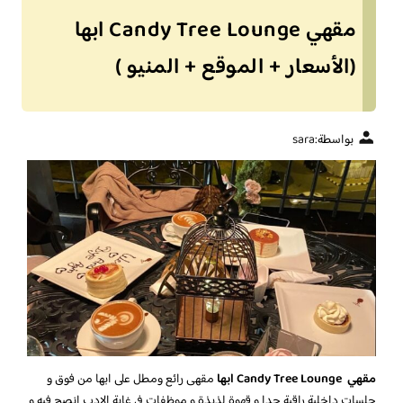
مقهي Candy Tree Lounge ابها
(الأسعار + الموقع + المنيو )
بواسطة:
sara
مقهي Candy Tree Lounge ابها
مقهى رائع ومطل على ابها من فوق و
جلسات داخلية راقية جدا و قهوة لذيذة و موظفات في غاية الادب انصح فيه و