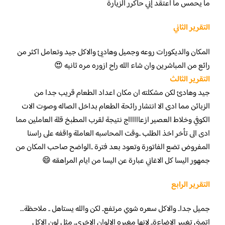
ما يحمس ما أعتقد إني حأكرر الزيارة
التقرير الثاني
المكان والديكورات روعه وجميل وهاديئ والاكل جيد وتعامل اكثر من
رائع من المباشرين وان شاء الله راح ازوره مره ثانيه 😍
التقرير الثالث
جيد وهادئ لكن مشكلته ان مكان اعداد الطعام قريب جدا من
الزبائن مما ادى الا انتشار رائحة الطعام بداخل الصاله وصوت الات
الكوفي وخلاط العصير ازعااااااج نتيجة لقرب المطبخ قلة العاملين مما
ادى الى تأخر اخذ الطلب ..وقت المحاسبه العاملة واقفه على راسنا
المفروض تضع الفاتورة وتعود بعد فترة ..الواضح صاحب المكان من
جمهور اليسا كل الاغاني عبارة عن اليسا من ايام المراهقه 😄
التقرير الرابع
جميل جدا.. والاكل سعره شوي مرتفع.. لكن والله يستاهل .. ملاحظة…
اتمنى تغيير الاضاءة.. لانها مغيره الالوان الاخرى.. مثل لون الاكل