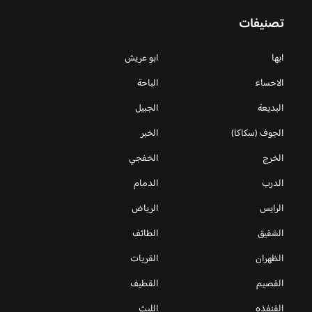
تصنيفات
ابها
ابو عريش
الاحساء
الباحة
البديعة
الجبيل
الجوف (سكاكا)
الخبر
الخرج
الخفجي
الدرب
الدمام
الرايس
الرياض
الشقيق
الطائف
الظهران
القريات
القصيم
القطيف
القنفذه
الليث