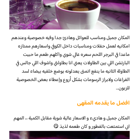
المكان جميل ومناسب للعوائل وهادئ جدا وفيه خصوصية وعندهم
امكانيه لعمل حفلات ومناسبات داخل الكوفي واسعارهم ممتازه
ماعدا في البرجر اللحم سعره غالي شوي واكلهم طعم ما حبيت
البارتشن اللي بين الطاولات يعني انا بطاولتي واشوف اللي جالس في
الطاولة الثانيه ما ينفع اتمنى يعدلونه بوضع خلفيه بيضاء لسد
الفراغات ولابراز الرسومات بشكل أروع وإعطاء بعض الخصوصية
للزبون…
افضل ما يقدمه المقهى
المكان جميل و هاديء و الاسعار عالية شوية مقابل الكمية ،، المهم
اني استمتعت بالفطور و كان طعمه لذيذ 😋