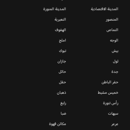
المدينة الاقتصادية
المدينة المنورة
المنصور
النعيرية
النماص
الهفوف
الوجه
املج
بيش
تبوك
ثول
جازان
جدة
حائل
حفر الباطن
حقل
خميس مشيط
ذهبان
رأس تنورة
رابغ
سيهات
ضبا
عرعر
مكائن قهوة