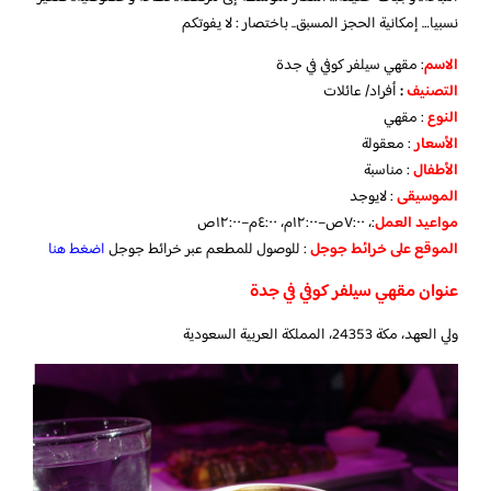
نسبيا… إمكانية الحجز المسبق.. باختصار : لا يفوتكم
الاسم
: مقهي سيلفر كوفي في جدة
التصنيف
:
أفراد/ عائلات
النوع
: مقهي
الأسعار
: معقولة
الأطفال
: مناسبة
الموسيقى
: لايوجد
مواعيد
العمل
:، ٧:٠٠ص–١٢:٠٠م، ٤:٠٠م–١٢:٠٠ص
الموقع
على
خرائط
جوجل
: للوصول للمطعم عبر خرائط جوجل
اضغط هنا
عنوان مقهي سيلفر كوفي في جدة
ولي العهد، مكة 24353، المملكة العربية السعودية