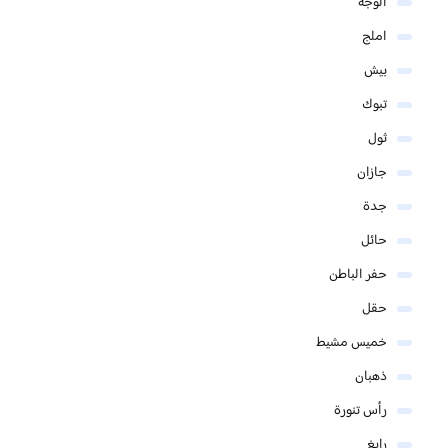
الوجه
املج
بيش
تبوك
ثول
جازان
جدة
حائل
حفر الباطن
حقل
خميس مشيط
ذهبان
رأس تنورة
رابغ