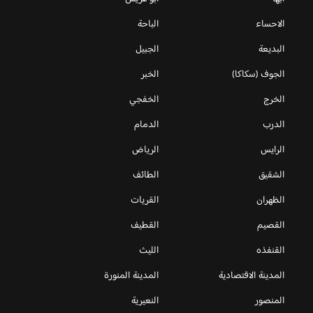
الاحساء
الباحة
البديعة
الجبيل
الجوف (سكاكا)
الخبر
الخرج
الخفجي
الدرب
الدمام
الرايس
الرياض
الشقيق
الطائف
الظهران
القريات
القصيم
القطيف
القنفذه
الليث
المدينة الاقتصادية
المدينة المنورة
المنصور
النعيرية