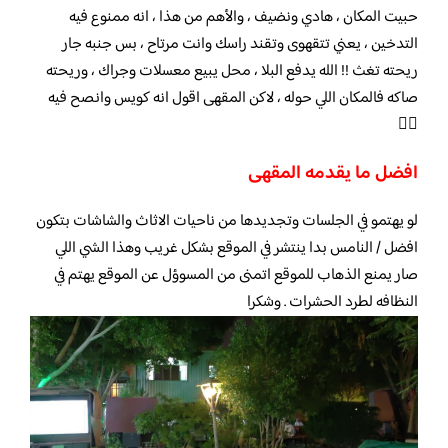
حبيت المكان ، هادي ونضيف ، والأهم من هذا ، انه ممنوع فيه
التدخين ، يعني تتقهوى وتقند راسك وانت مرتاح ، بس جنبه جار
ريحته تغث !! الله يدفع البلا ، محل يبيع معسلات وجراك ، وريحته
صاكه فالمكان اللي حوله ، لاكن المقهى اقول انه كويس وانصح فيه
👍🏻
افضل ما يقدمه المقهى
لو يهتمو في الجلسات وتجديدها من ناحيات الاثاث والشاشات بتكون
افضل / النامس بدا ينتشر في الموقع بشكل غريب وهذا الشي اللي
صار يمنع الذهاب للموقع اتمنى من المسوؤل عن الموقع يهتم في
النظافه لطرد الحشرات . وشكرا