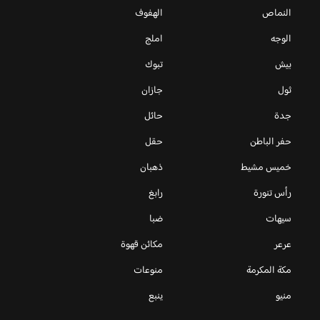
النماص
الهفوف
الوجه
املج
بيش
تبوك
ثول
جازان
جدة
حائل
حفر الباطن
حقل
خميس مشيط
ذهبان
رأس تنورة
رابغ
سيهات
ضبا
عرعر
مكائن قهوة
مكة المكرمة
منوعات
منيو
ينبع