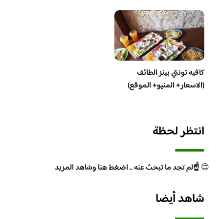
كافيه تونتي بينز الطائف
(الاسعار+ المنيو+ الموقع)
انتظر لحظة
😊
☝️لم تجد ما تبحث عنه .. اضغط هنا وشاهد المزيد
شاهد أيضا