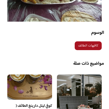
الوسوم
كافيهات الطائف
مواضيع ذات صلة
كوفي ليتل دارينغ الطائف (