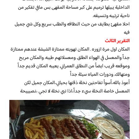
الداخلية يبيلها ترميم على كبر مساحة المقهى بس مافي تفكير من
ناحية ترتيبه وتنسيقه.
احلا مقهئ بطايف من حيث النظافه والطلب سريع وكل شي جميل
فيه
التقرير الثالث
المكان اول مرة ازوره . المكان تهويته ممتازة الشيشة عندهم ممتازة
جداً والمعسل في الهواء الطلق. ومعسلاتهم طيبه. والمكان مريح
وموقعه قريب ايضاً من النطاق العمراني. يعيبه المكان قديم جداً
ومتهالك. ودورات المياه سيئة جداً
أعوذ بالله،أسوأ تفاحتين نخلة ذقتها بحياتي،المكان جميل لكن
المعسل خاصة النخلة سيء جداً،اذا تبي نخلة لا تجي ،نصيييحة