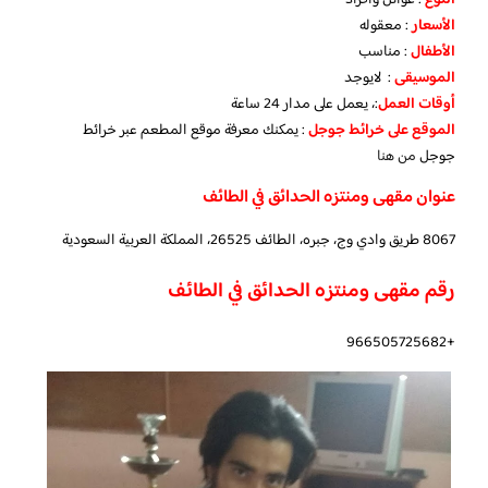
النوع
: عوائل وافراد
الأسعار
: معقوله
الأطفال
: مناسب
الموسيقى
: لايوجد
أوقات العمل
:، يعمل على مدار 24 ساعة
الموقع على خرائط جوجل
: يمكنك معرفة موقع المطعم عبر خرائط
جوجل
من هنا
عنوان مقهى ومنتزه الحدائق في الطائف
8067 طريق وادي وج، جبره، الطائف 26525، المملكة العربية السعودية
رقم مقهى ومنتزه الحدائق في الطائف
+966505725682