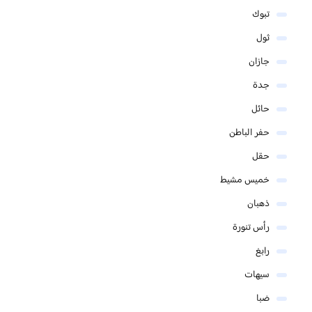
تبوك
ثول
جازان
جدة
حائل
حفر الباطن
حقل
خميس مشيط
ذهبان
رأس تنورة
رابغ
سيهات
ضبا