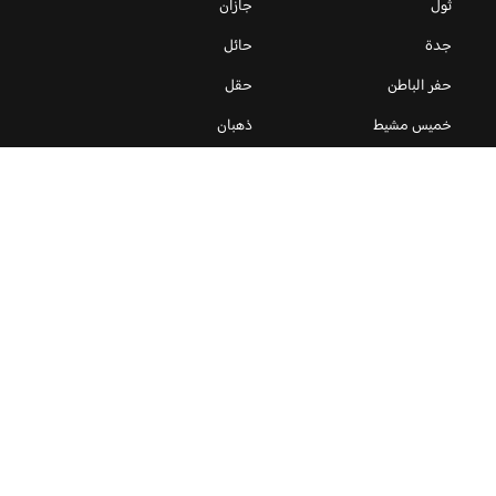
ثول
جازان
جدة
حائل
حفر الباطن
حقل
خميس مشيط
ذهبان
رأس تنورة
رابغ
سيهات
ضبا
عرعر
مكائن قهوة
مكة المكرمة
منوعات
منيو
ينبع