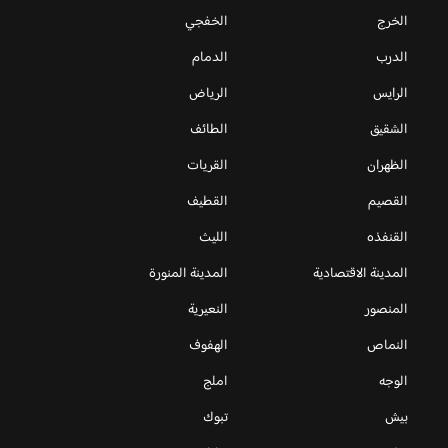
الخرج
الخفجي
الدرب
الدمام
الرايس
الرياض
الشقيق
الطائف
الظهران
القريات
القصيم
القطيف
القنفذه
الليث
المدينة الاقتصادية
المدينة المنورة
المنصور
النعيرية
النماص
الهفوف
الوجه
املج
بيش
تبوك