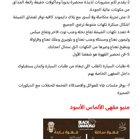
2-يقدم لكم مشروبات لذيذة محضرة يدوياً ومأكولات خفيفة رائعة المذاق
من مكونات عالية الجودة.
3-عش تجربة متكاملة ولا تُنسى مع بلاك دايموند كافيه نوفر لعشاق الشيشة
اشكال مبتكرة نكهات متنوعة ترضي الجميع
4-تعدد نكهات الشيشة تفاح نخله وعنب توت فاخر وتفاح ميكس
وليمون نعناع ومستكه وعنب نعناع و بلوبيري وعلك نعناع وفراولة
وبطيخ نعناع وغيرها من النكهات التي ستنال اعجابك.
5-فن تحضير القهوة هو شغفنا الأول
6-طلبات السيارة (اطلب اللي تبغاه من طلبات السيارة وكمان يستقبلوك
داخل المفهى الخاصة بهم
7- يوفر جلسات vip للعوائل والاصدقاء الفخمه للحفلات مع الديكورات
المميزة
منيو مقهى الألماس الأسود