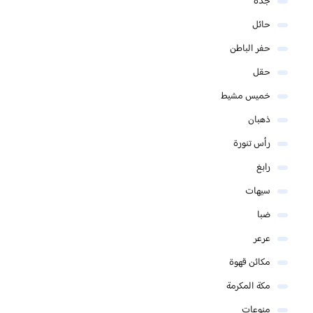
جدة
حائل
حفر الباطن
حقل
خميس مشيط
ذهبان
رأس تنورة
رابغ
سيهات
ضبا
عرعر
مكائن قهوة
مكة المكرمة
منوعات