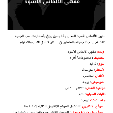
مقهى الألماس الأسود المكان جدًا جميل وراقي وأسعاره تناسب الجميع
كانت تجربه جدًا جميله والعاملين في المكان قمة في الادب والاحترام
الإسم
:
مقهى الألماس الأسود
التصنيف
:
مجموعات/ أفراد
النوع
:
كافيه
الأسعار
:
متوسطة
الأطفال
:
مناسب
الموسيقى
:
يوجد
مواعيد العمل
:
، ١٢:٠٠م–٢:٠٠ص
طلبات
السيارة
: متاح
جلسات
vip
: يوجد
الموقع الالكتروني
:
للدخول للموقع الإلكتروني للكافيه
إضغط هنا
الموقع على خرائط جوجل
:
للوصول للكافيه عبر خرائط جوجل
اضغط هنا