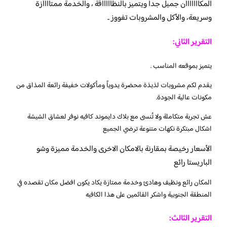
المكااااااان جميل جداً ويتميز بالنظااااافة ، والخدمة ممتاااازة
وسريعة، والأكل والمشروبات تفووز ..
التقرير الثاني:
يتميز بموقعه المناسب .
يقدم لكم مشروبات لذيذة محضرة يدوياً ومأكولات خفيفة رائعة المذاق من
مكونات عالية الجودة.
عش تجربة متكاملة ولا تُنسى مع بلاك دايموند كافيه نوفر لعشاق الشيشة
اشكال مبتكرة نكهات متنوعة ترضي الجميع
الأسعار رخيصة بمقارنة بالامكان الاخرى والخدمة مميزة وشو
الباريستا رائع
المكان رائع ونظيف وهادئ وخدمة ممتازة يكاد يكون افضل مكان تقصده في
المنطقة الجنوبية واشكر القائمين على هذا الكافيه
التقرير الثالث: