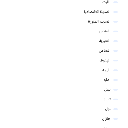
الليث
المدينة الاقتصادية
المدينة المنورة
المنصور
النعيرية
النماص
الهفوف
الوجه
املج
بيش
تبوك
ثول
جازان