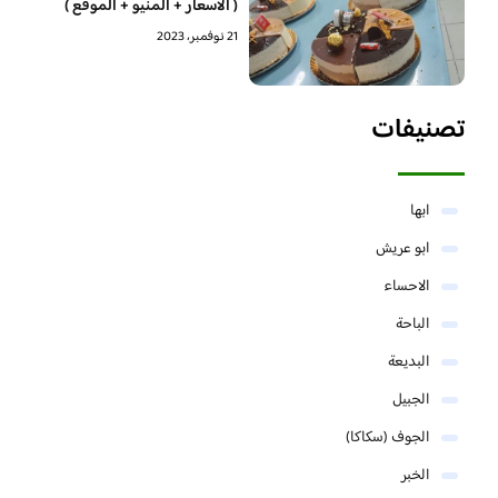
( الاسعار + المنيو + الموقع )
21 نوفمبر، 2023
تصنيفات
ابها
ابو عريش
الاحساء
الباحة
البديعة
الجبيل
الجوف (سكاكا)
الخبر