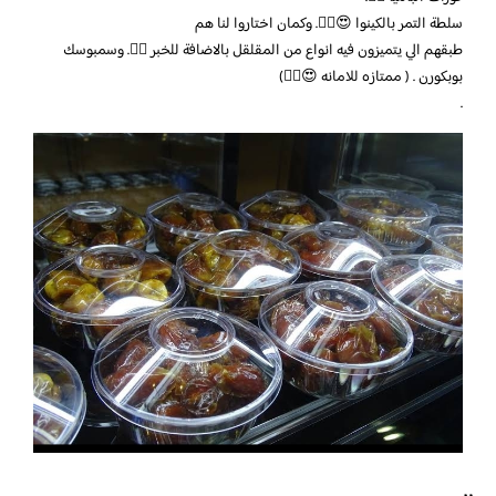
سلطة التمر بالكينوا 😍👌🏻. وكمان اختاروا لنا هم
طبقهم الي يتميزون فيه انواع من المقلقل بالاضافة للخبر 👌🏻. وسمبوسك
بوبكورن . ( ممتازه للامانه 😍👌🏻)
.