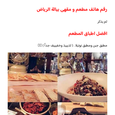
رقم هاتف مطعم و مقهى بيالة الرياض
لم يذكر
افضل اطباق المطعم
مطبق جبن ومطبق نوتيلا . ( لذيييذ وخفيييف جداً ) 👌🏻