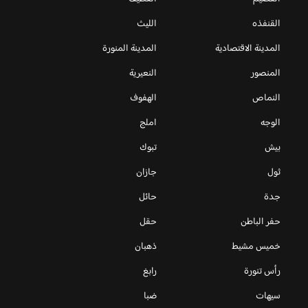
القنفذه
الليث
المدينة الاقتصادية
المدينة المنورة
المنصور
النعيرية
النماص
الهفوف
الوجه
املج
بيش
تبوك
ثول
جازان
جدة
حائل
حفر الباطن
حقل
خميس مشيط
ذهبان
رأس تنورة
رابغ
سيهات
ضبا