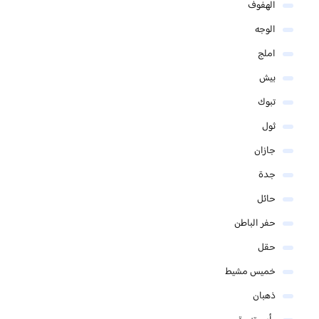
الهفوف
الوجه
املج
بيش
تبوك
ثول
جازان
جدة
حائل
حفر الباطن
حقل
خميس مشيط
ذهبان