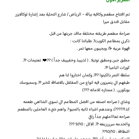
التقرير الأول
تم افتتاح مطعم وكافيه بيالة – الرياض / شارع التحلية بعد إشارة لوكالايزر
مقابل فندق ميرا
صراحة مطعم طريقته مختلفة ماقد جربتها من قبل.
ذكرني بمطاعم الكويت?. طلباتنا كانت :
قهوة عربيه ☕️. ويجيبون معها تمر .
مطبق جبن ومطبق نوتيلا . ( لذيييذ وخفيييف جداً ) ??❤️. تعتيمات ??.
كورات الباميا ??.
سلطة التمر بالكينوا ???. وكمان اختاروا لنا هم
طبقهم الي يتميزون فيه انواع من المقلقل بالاضافة للخبر ??. وسمبوسك
بوبكورن . ( ممتازه للامانه ???)
وشاي ( صراحه اصنفه من افضل المطاعم الي تسوي الشااهي طعمه
كذا?????). وعندهم اشياء ثانيه بالمنيو ?. واهم شيء العاملين بالمطعم
صراحه تعاااملهم جداً راقي
والخدمه سرررريعه ??. الاكل : 9/10 ???
النظافة : 10/10??