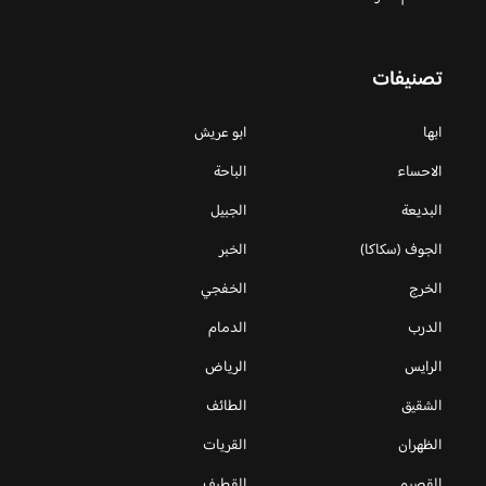
تصنيفات
ابها
ابو عريش
الاحساء
الباحة
البديعة
الجبيل
الجوف (سكاكا)
الخبر
الخرج
الخفجي
الدرب
الدمام
الرايس
الرياض
الشقيق
الطائف
الظهران
القريات
القصيم
القطيف