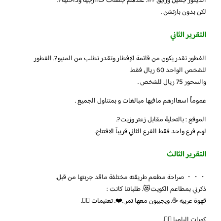
الديكور جميل ورآيق ???. عندهم جلسات خااارجية وداخلية ?.
لكن بدون بارتشن .
التقرير الثاني
الفطور تقدر يكون من قائمة الإفطار وتقدر تطلب من المنيو ?. الفطور
للشخص الواحد 60 ريال فقط.
والسحور 75 ريال للشخص .
عموماً اسعاارهم مافيها مبالغات و بمتناول الجميع .
الموقع : بالتحلية مقابل زعتر وزيت ?.
لهم فرع واحد فقط الفرع الثاني قريباً الافتتاح.
التقرير الثالث
・・・ صراحة مطعم طريقته مختلفة ماقد جربتها من قبل.
ذكرني بمطاعم الكويت😻. طلباتنا كانت :
قهوة عربيه ☕️. ويجيبون معها تمر .❤️. تعتيمات 👌🏻.
كورات الباميا 👌🏻.