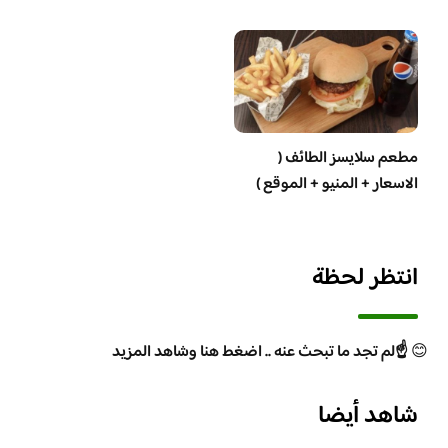
مطعم سلايسز الطائف (
الاسعار + المنيو + الموقع )
انتظر لحظة
😊
☝️لم تجد ما تبحث عنه .. اضغط هنا وشاهد المزيد
شاهد أيضا