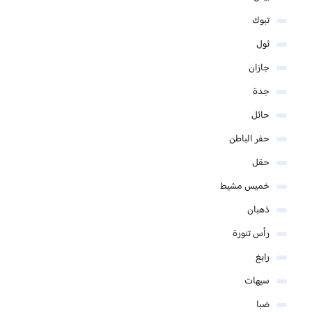
تبوك
ثول
جازان
جدة
حائل
حفر الباطن
حقل
خميس مشيط
ذهبان
رأس تنورة
رابغ
سيهات
ضبا