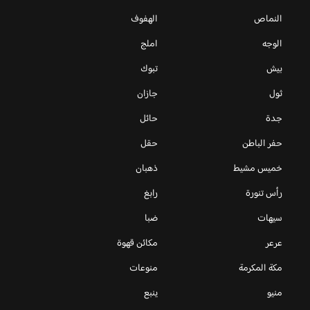
النماص
الهفوف
الوجه
املج
بيش
تبوك
ثول
جازان
جدة
حائل
حفر الباطن
حقل
خميس مشيط
ذهبان
رأس تنورة
رابغ
سيهات
ضبا
عرعر
مكائن قهوة
مكة المكرمة
منوعات
منيو
ينبع