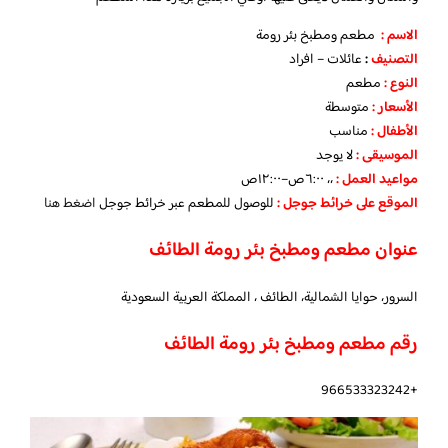
الاسم :
مطعم ومطبخ بئر رومة
التصنيف
:
عائلات – افراد
النوع :
مطعم
الأسعار
:
متوسطة
الأطفال
:
مناسب
الموسيقى :
لا يوجد
مواعيد العمل :
،، ٦:٠٠ص–١٢:٠٠ص
الموقع على خرائط جوجل
:
للوصول للمطعم عبر خرائط جوجل
اضغط هنا
عنوان مطعم ومطبخ بئر رومة الطائف
السرور، حوايا الشمالية، الطائف ، المملكة العربية السعودية
رقم مطعم ومطبخ بئر رومة الطائف
+966533323242