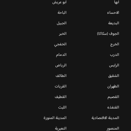
ابها
ابو عريش
الاحساء
الباحة
البديعة
الجبيل
الجوف (سكاكا)
الخبر
الخرج
الخفجي
الدرب
الدمام
الرايس
الرياض
الشقيق
الطائف
الظهران
القريات
القصيم
القطيف
القنفذه
الليث
المدينة الاقتصادية
المدينة المنورة
المنصور
النعيرية