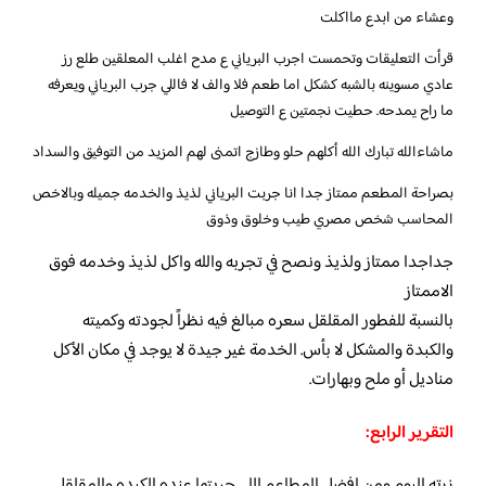
وعشاء من ابدع مااكلت
قرأت التعليقات وتحمست اجرب البرياني ع مدح اغلب المعلقين طلع رز
عادي مسوينه بالشبه كشكل اما طعم فلا والف لا فاللي جرب البرياني ويعرفه
ما راح يمدحه. حطيت نجمتين ع التوصيل
ماشاءالله تبارك الله أكلهم حلو وطازج اتمنى لهم المزيد من التوفيق والسداد
بصراحة المطعم ممتاز جدا انا جربت البرياني لذيذ والخدمه جميله وبالاخص
المحاسب شخص مصري طيب وخلوق وذوق
جداجدا ممتاز ولذيذ ونصح في تجربه والله واكل لذيذ وخدمه فوق
الاممتاز
بالنسبة للفطور المقلقل سعره مبالغ فيه نظراً لجودته وكميته
والكبدة والمشكل لا بأس. الخدمة غير جيدة لا يوجد في مكان الأكل
مناديل أو ملح وبهارات.
التقرير الرابع:
زرته اليوم ومن افضل المطاعم اللي جربتها عنده الكبده والمقلقل