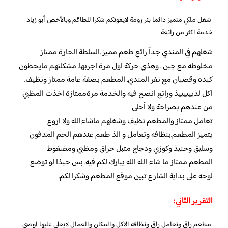
شغل ملكي متميز دائما بئر رومة لايفوتكم شكرا للطاقم وبالأخص أبو زياد
خدمة اكثر من رائعة
شغلهم في المندي جداً رائع طعم مميز .السلطة الحارة ممتاز
مخلوطه مع جبن . وهذي حركة اول مرة اجربها. مشكلتهم مايحطون
كبده وقصبان مع نفر المندي. المطعم بصفة عامة ممتاز ونظيف.
اكل لذييييييذ ورائع انصح فيه والخدمة مرةممتازة اخذت المظبي
من عندهم بصراحة ولا أحلى
تعامل ممتاز والمطعم نظيف وشغلهم ماشاءالله ولا اروع
يتميز المطعم.بنظافه وتعامل و الذ طعم عندهم الحم المدفون
وسليق وحنيذ وكوزي ودجاج متبل حراق ومظبي ومضغوط
المطعم ممتاز ما شاء الله الله يبارك لكم فيه. بس حبذا لو توضع
لوحه على بداية الشارع تبين موقع المطعم وشكرا لكم.
التقرير الثاني:
مطعم راقي وتعامل راقي ونظافه الاكل والمكان والعمال لايعلى عليها اوصي