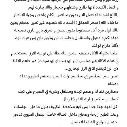
وافضل الكبده لانها طازج وشغلهم ججبار والله يبارك لهم
رااائع اشوفه الافضل الان بدون منافس اتكلم واخص وجبة الافطار
ما شاء الله ( سحر المذاق ) اقسم بالله شغلهم غير تغير المعلم يمين
بالله اول مره آكل مضغوط بدون ببسي والمرق ياربي ياربي نصيحه
لايفوتكم وادعولي واستقبال وجلسات فن وذوق باقي بس غرف نوم
لأنك ماراح توقف
طلبنا مثلوثه الاكل نظيف . عندي ملاحظة على نوعيه الارز المستخدم
في هذه الاكلة غير مناسب ( رز ابو بنت او ابو سيوف) غير طعم الاكلة
لان الرز لاينفع الا في الرز البخاري…
تغير اسم المطعم إي مطاعم تراث اليمن عندهم فطور وغداء
وعشاء
ممتازين نظافة وطعم كبدة ومقلقل وشربة في الصباح على كيف
كيفك اوصيكم بزيارته النفر 15 ريال
اكل لذيذ جدا جدا بس فيه ملاحظة التكييف ينزل ما على الجلسات
وعند الطبخ ريحة وعجاج داخل الصالة خاصة البصل العيون تدمع
احتمال مراوح الشفط لا تعمل