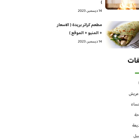
)
14 ديسمبر، 2023
مطعم كراتر بريدة ( الاسعار
+ المنيو + الموقع )
14 ديسمبر، 2023
فات
 عريش
حساء
حة
يعة
بيل