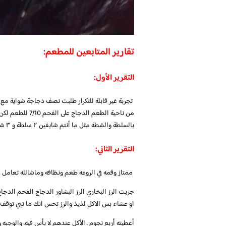
تقارير المتابعين للمطعم:
التقرير الأول:
بالسلطة والشطة مثل ما أنتم شايفين ٢ سلطة و ٣ شطة مدري هذي عادتهم ولا عشان طلبي بوقت متأخر
التقرير الثاني:
ممتاز وقمه في الروعه طعم ونظافه وماشالله تعامل 
جربت الرز البخاري الرز البشاور الدجاج الفحم الدج
او عشاء بس الاكل لذيذ والرز تحس انك ما تبي توقف .
أعطيته أربع نجوم . الأكل عندهم لا بأس فيه. والوجبه 