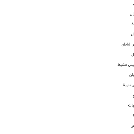
ان
ل
 الباطن
ل
س مشيط
ان
 تنورة
ات
ر