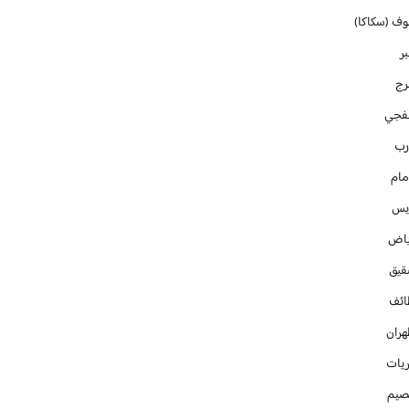
وف (سكاكا)
ر
رج
فجي
رب
مام
ايس
ياض
قيق
ائف
هران
ريات
صيم