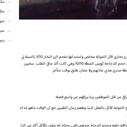
مكا
مكة
منو
مني
ينبع
تجربة غير قابلة للتكرار طلبت نصف دجاجة شواية مع رز بخاري قال الشواية مخلص واستبدلتها بفحم الرز البخار 3/10 بالنسبة لي
من ناحية الطعم الدجاج على الفحم 7/10 للطعم لكن حجم الدجاجة كويس الشطة 10/10 وهي كانت ألذ مافي الطلب سخيين
راقي من قبل الموظفين ربنا يرزقهم من واسع فضله
اج الشوايه الاكل بالفعل لذيذ وطعم زمان الطيبين مع ان الوقت ماهو غداء
وافيه راهيه وحجم الدجاج عندهم راهي. يحتاج إنه يتفنن بالأكل أكثر من كذا.