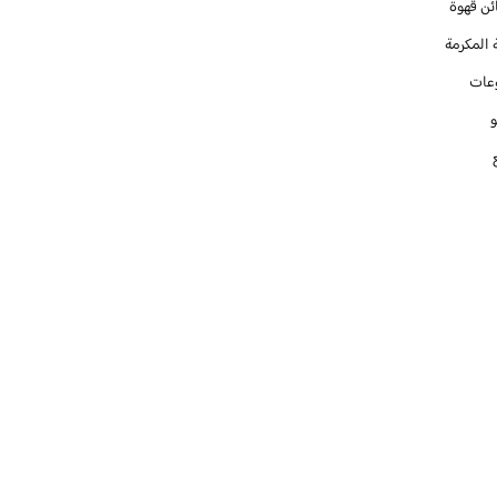
ئن قهوة
 المكرمة
عات
و