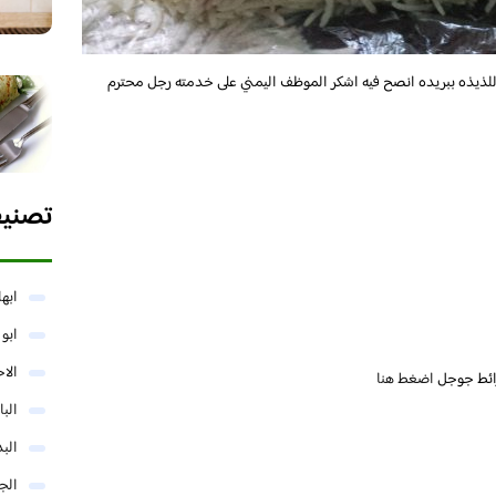
ذيذه ببريده انصح فيه اشكر الموظف اليمني على خدمته رجل محترم
تصني
ابها
ابو
الا
ائط جوجل
اضغط هنا
البا
البد
الج