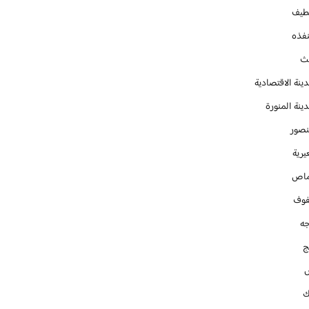
طيف
نفذه
يث
ينة الاقتصادية
ينة المنورة
نصور
يرية
ماص
فوف
جه
ج
ك