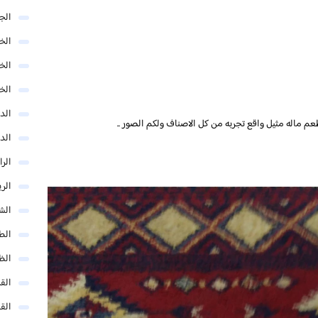
الج
الخب
الخ
الخ
الد
م ماله مثيل واقع تجربه من كل الاصناف ولكم الصور ..
الد
الر
الر
الش
الط
الظ
الق
الق