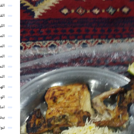
الق
الق
الل
المد
المد
الم
النع
الن
اله
الو
امل
بيش
تبو