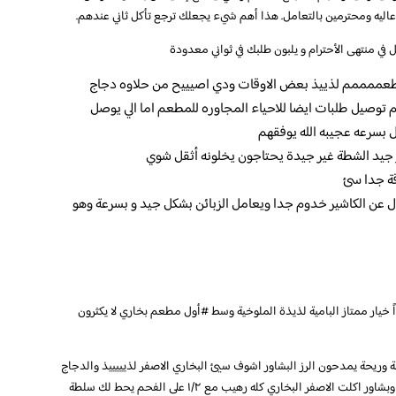
في منتهى الأحترام و يلبون طلبك في ثواني معدودة
الطعممممم لذييذ بعض الاوقات ودي اصيييح من حلاوه دجاج
م توصيل طلبات ايضا للاحياء المجاوره للمطعم اما الي يوصل
 بسرعه عجيبه الله يوفقهم
غير جيد الشطة غير جيدة يحتاجون يخلونه أثقل شوي
قة جدا سئ
 عن الكاشير خدوم جدا ويعامل الزبائن بشكل جيد و بسرعة وهو
ً خيار ممتاز البامية لذيذة الملوخية وسط #أول مطعم بخاري لا يكثرون
الة وريحة يمدحون الرز البشاور اشوف سيئ البخاري الاصفر لذيييييذ والدجاج
ع الفحم حلوووو بعد خليته يحط لك مشكل رز بخاري وبشاور اكلت الاصفر البخاري كله رهيب مع ١/٢ على الفحم يحط لك سلطة