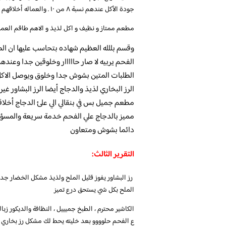
جودة الأكل عندهم نسبة ٨ من ١٠ . والعماله أخلاقهم عاليه ومحترمين بالتعامل. هذا أهم شيء يجعلك ترجع تأكل ثاني عندهم.
مطعم ممتاز و نظيف و اكل لذيذ و الاهم طاقم العمل 
وقسم بللله العظيم شهاده بتحاسب عليها ان 
الفحم يربيه لا صار حااااار وخلوقين جدا وعنده
الطلبات المتين بشوش جدا وخلوق ويوصل الاكل
الرز البخاري لذيذ والدجاج أيضا الرز البشاور 
مطعم جميل بس في بنقالي الي علئ الدجاج أخلا
مميز بالدجاج علي الفحم خدمة سريعة والمسؤل
دائما بشوش ومتعاون
التقرير الثالث:
رز البشاور يفوز قليل الملح ولذيذ مشكل الخضار جدا
الملح بكل شي يستحق درع تميز
الكاشير محترم ، الطبخ جميييل ، النظافة والديكور زب