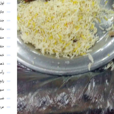
ثول
جاز
جدة
حائ
حفر
حق
خمي
ذهب
رأس
رابغ
سيه
ضبا
عرع