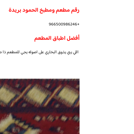
رقم مطعم ومطبخ الحمود بريدة
+966500986246
أفضل اطباق المطعم
اللي يبي يذوق البخاري على اصوله يجي للمطعم ذا طع