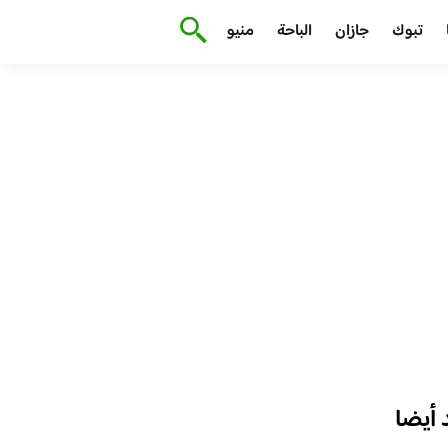
تبوك
جازان
الباحة
منيو
أيضا