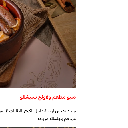
منيو مطعم ولاونج سبيشللو
مزدحم وجلساته مريحة