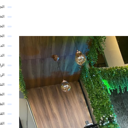
الج
الخب
الخ
الخ
الد
الد
الر
الر
الش
الط
الظ
الق
الق