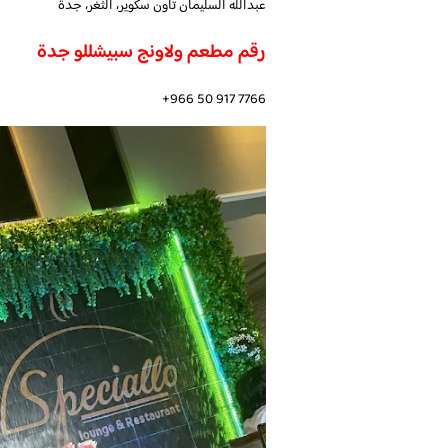
عبدالله السليمان تاون سكوير، الثغر، جدة
رقم مطعم ولاونج سبيشللو جدة