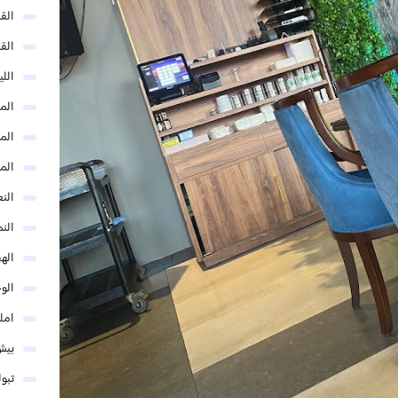
الق
الق
الل
المد
المد
الم
النع
الن
اله
الو
امل
بيش
تبو