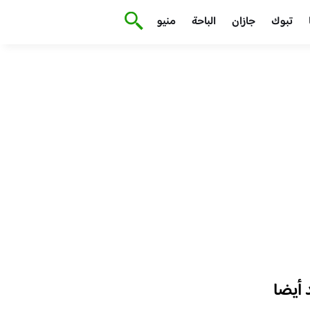
تبوك
جازان
الباحة
منيو
أيضا