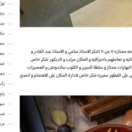
ثول
جاز
جدة
حائ
حفر
المطعم يقدم المطبخ الايطالي مع الشرقي الخدمه ممتازه ٥ من ٥ اشكر الاستاذ سامي و الاستاذ عبد القادر و
حق
اليه و تعاملهم باحترافيه و المكان مرتب و الديكور شكر خاص
خمي
البهارات ممتاز و سلطة السيزر و الكلوب ساندوتش و العصيرات
ذهب
ى الفطور مميزه شكر خاص لادارة المكان على الاهتمام و انصح
رأس
رابغ
سيه
ضبا
عرع