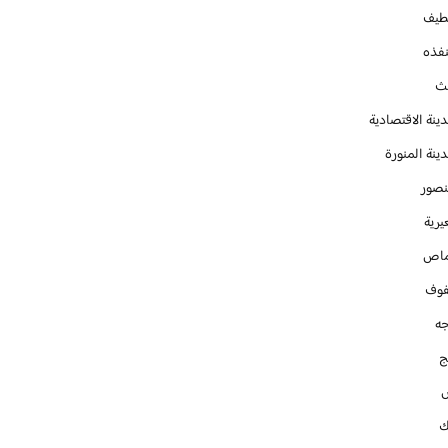
طيف
نفذه
يث
ينة الاقتصادية
ينة المنورة
نصور
يرية
ماص
فوف
جه
ج
ك