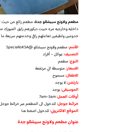
مطعم ولاونج سبيشللو جدة،
مطعم رائع من حيث ال
داخليه وخارجيه مره حبيت ديكورهم رايق. الميوزك متنو
خدومين ولطيفين تعاملهم راقي وخدمتهم سريعة ما شا
الأسم:
مطعم ولاونج سبيشللو @SpecialloKSA
التصنيف:
عوائل – أفراد
النوع:
مطعم
الاسعار:
متوسطة الي مرتفعة
الاطفال:
مسموح
بارتشن:
لا يوجد
الموسيقى:
يوجد
‏أوقات العمل:
7am–3am
خرائط جوجل:
للدخول الى المطعم عبر خرائط جوجل
الموقع الالكتروني:
للدخول
اضغط هنا
عنوان مطعم ولاونج سبيشللو جدة