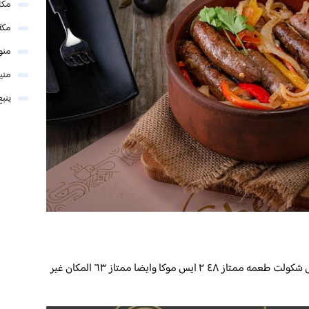
مكا
مكة
منو
مني
ينبع
يوجد تدخين ارجيلة داخل الكوفي الطلبات ٢ايس شكولت طعمه ممتاز ٤٨ ٢ ايس موكا وايضا ممتاز ٦٣ المكان غير