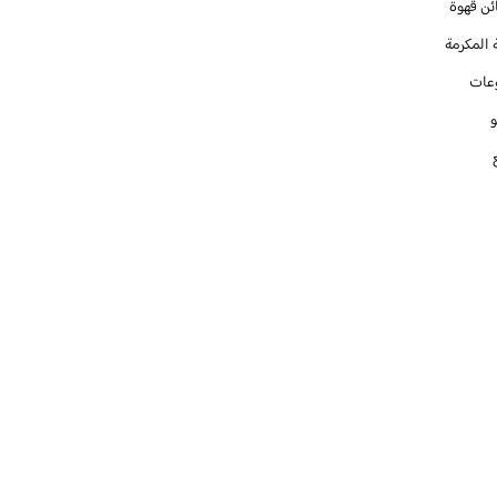
ئن قهوة
 المكرمة
عات
و