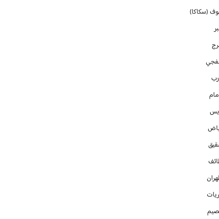
وف (سكاكا)
ر
رج
فجي
رب
مام
ايس
ياض
قيق
ائف
هران
ريات
صيم