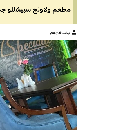
مطعم ولاونج سبيشللو جدة 
بواسطة:
yara