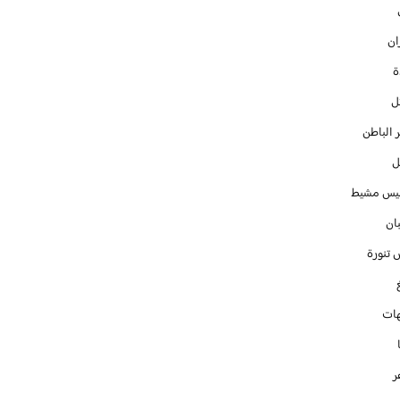
ان
ل
 الباطن
ل
س مشيط
ان
 تنورة
ات
ر