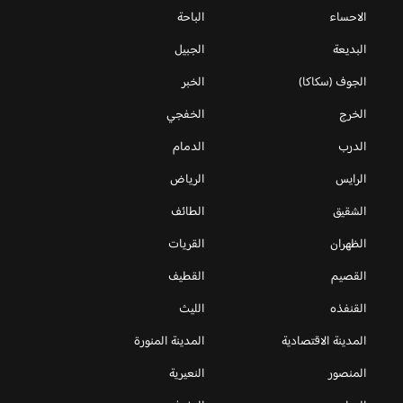
الاحساء
الباحة
البديعة
الجبيل
الجوف (سكاكا)
الخبر
الخرج
الخفجي
الدرب
الدمام
الرايس
الرياض
الشقيق
الطائف
الظهران
القريات
القصيم
القطيف
القنفذه
الليث
المدينة الاقتصادية
المدينة المنورة
المنصور
النعيرية