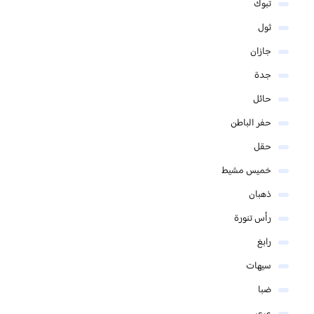
تبوك
ثول
جازان
جدة
حائل
حفر الباطن
حقل
خميس مشيط
ذهبان
رأس تنورة
رابغ
سيهات
ضبا
عرعر