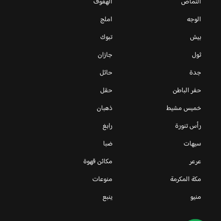
النماص
الهفوف
الوجه
املج
بيش
تبوك
ثول
جازان
جدة
حائل
حفر الباطن
حقل
خميس مشيط
ذهبان
رأس تنورة
رابغ
سيهات
ضبا
عرعر
مكائن قهوة
مكة المكرمة
منوعات
منيو
ينبع