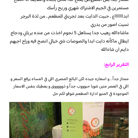
مستمرين في الجيم الاشتراك شهري وريح رأسك
ابداااااااع .. حبيت الدايت بعد تجربتي للمطعم .. من لذة البرجر
نسيت اصور من بدري
ماشاءالله رهيب جدا يستاهل 5 نجوم اخذت من عنده برياني ودجاج
ايطالي ماكأنه دايت ابدا والصوصات شي خيالي انصح فيه وراح اجيهم
دايم ان شاءالله
التقرير الرابع:
ممتاز جداً .. و اسعاره جيده لكن البائع المصري اللي في المساء يرفع السعر و
اللي في العصر متين شويا حبوووب جداً و ذوووووق و يعطيك بنفس الاسعار
الموجودة في المنيو ادارة المطعم شوفو لكم حل