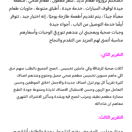
انصحكم تزوروه طعام لذيذ ، سعر معقول ، طعام صحي ، منطقة
جيدة لوقوف السيارات ، خدمة جيدة ، أطباق متنوعة ، حاويات طعام
معبأة جيدًا ، يتم تقديم أطعمة طازجة يوميًا ، إنه اختيار جيد ، تتوفر
أيضًا خدمة التوصيل من الباب ، أجواء جيدة
وجبات صحية ويعجبني ان عندهم تنوع في الوجبات وأسعارهم
مناسبة أتمنى لهم المزيد من التقدم والنجاح
التقرير الثاني:
اكلات صحية للرشاقة وللي عاملين تخسيس .. انصح الجميع بالطلب منهم حتى
اللي ماهم مسوين تخسيس مطعم صحي جميل ومتنوع وعندهم اصناف
كثيرة تقريباً كل يوم تنزل اصناف جديدة والاجمل اخلاق الموظفين وحسن
التعامل مع الزبون وحسن الاستقبال الاصناف لذيذة ومتنوعة جودة الطبخ
ممتازة مطعم نظيف ومرتب انصح فيه وبشدة وسأكرر الاشتراك الشهري
معاهم ان شاءالله
التقرير الثالث:
ممتاز جدا بس المفروض يفتح كذا محل بجدة والطايف أنا انصح