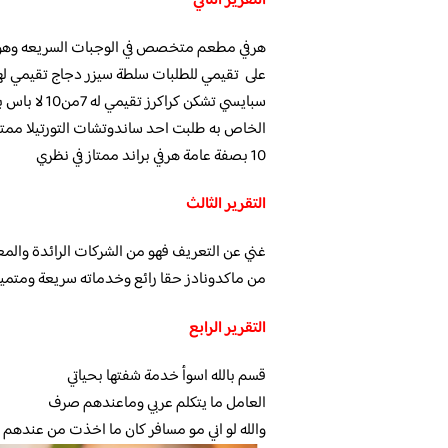
التقرير الثاني
هرفي مطعم متخصص في الوجبات السريعه وهو الب
سبايسي تشكن
10 بصفة عامة هرفي براند ممتاز في نظري
التقرير الثالث
غني عن التعريف فهو من الشركات الرائدة والم
من ماكدونادز حقا رائع وخدماته سريعة ومتمي
التقرير الرابع
قسم بالله اسوأ خدمة شفتها بحياتي
العامل ما يتكلم عربي وماعندهم صرف
والله لو اني مو مسافر كان ما اخذت من عندهم ج