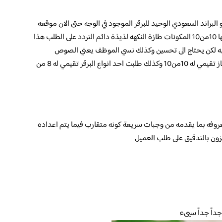
راند السعودي الوحيد للبرقر الموجود في الوجه حتى الان موقعه
على تقيمي للطلبات سلطة سيزر دجاج تقيمي لها 10من10 المكونات طازة النكهه لذيذة دائم التردد على الطلب هذا
 كراكرز تقيمي له 7من10 لا باس به لكن يحتاج الى تحسين وكذلك نسي الموظف يعني الصوص
الخاص به طلبت احد ساندوتشات التورتيلا ممتاز تقيمي له 10من10 وكذلك طلبت احد انواع البرقر تقيمي له 8 من
عروفه بما يقدمه من وجبات سريعة كونه متقارب فيما يتم اعداده
زون بالتدقيق على طلب العميل
داً جداً سيىء