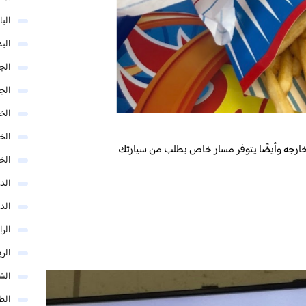
البا
البد
الج
الج
الخب
الخ
ارجه وأيضًا يتوفر مسار خاص بطلب من سيارتك
الخ
الد
الد
الر
الر
الش
الط