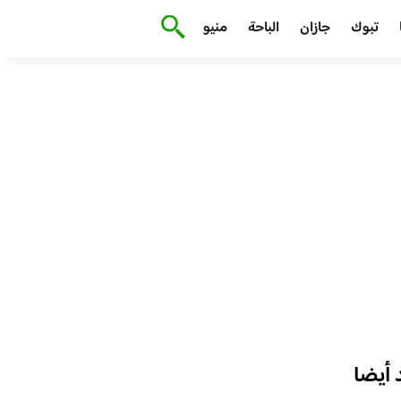
تبوك
جازان
الباحة
منيو
أيضا