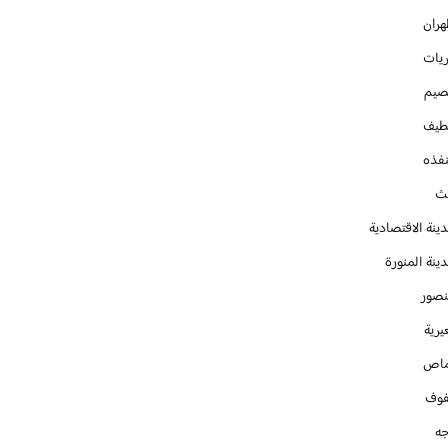
هران
ريات
صيم
طيف
نفذه
يث
ينة الاقتصادية
ينة المنورة
نصور
يرية
ماص
فوف
جه