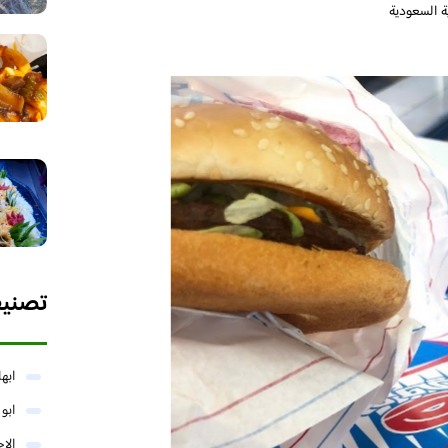
تصني
ابها
ابو
الا