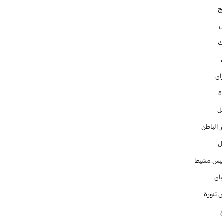
ج
ك
ان
ل
 الباطن
ل
س مشيط
ان
 تنورة