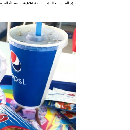
طرق الملك عبدالعزيز،، الوجه 48741،، المملكة العربية السعودية