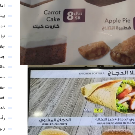
امل
بيش
تبو
ثول
جاز
جدة
حائ
حفر
حق
خمي
ذهب
رأس
رابغ