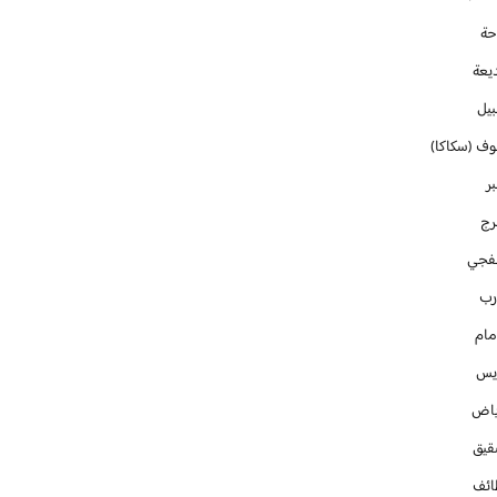
حة
يعة
بيل
وف (سكاكا)
ر
رج
فجي
رب
مام
ايس
ياض
قيق
ائف