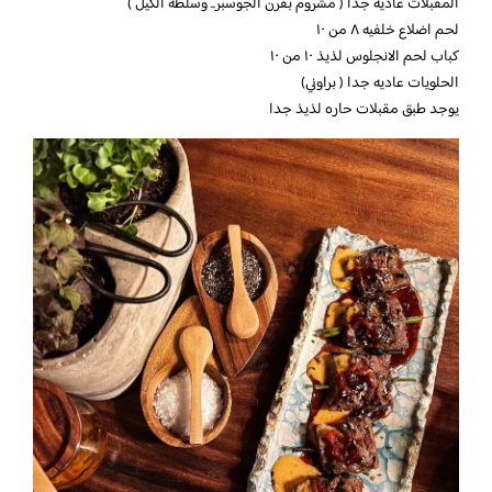
المقبلات عاديه جدا ( مشروم بفرن الجوسبر.. وسلطه الكيل )
لحم اضلاع خلفيه ٨ من ١٠
كباب لحم الانجلوس لذيذ ١٠ من ١٠
الحلويات عاديه جدا ( براوني)
يوجد طبق مقبلات حاره لذيذ جدا