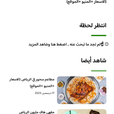
(الاسعار +المنيو +الموقع)
انتظر لحظة
😊
☝️لم تجد ما تبحث عنه .. اضغط هنا وشاهد المزيد
شاهد أيضا
مطاعم سحور في الرياض (الاسعار
+المنيو +الموقع)
17 ديسمبر، 2023
مقهي هاف مليون الرياض