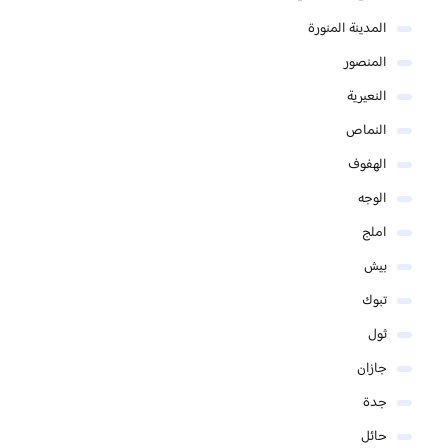
المدينة المنورة
المنصور
النعيرية
النماص
الهفوف
الوجه
املج
بيش
تبوك
ثول
جازان
جدة
حائل