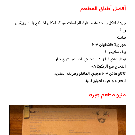
أفضل أطباق المطعم
جودة الاكل والخدمة ممتازة الجلسات مرتبة المكان اذا فتح بالنهار بيكون
روعة
طلبت
موزاريلا قاشقوان ٨-١٠
بيف سلايدر ١٠-١٠
توغاراتشي فرايز ٩-١٠ عجبني الصوص شوي حار
الدجاج مع الريكوتا ٨-١٠
كاكاو هافن ٨-١٠ عجبني المانقو وطريقة التقديم
ارجع له واجرب اطباق ثانية
منيو مطعم هبره