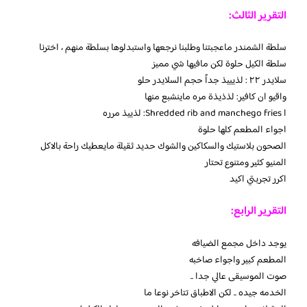
التقرير الثالث:
سلطة الشمندر ماعجبتنا وطلبنا نرجعها واستبدلوها بسلطة منهم ، اخترنا
سلطة الكيل حلوة لكن مافيها شي مميز
سلايدر ٢٢ : لذيييذ جداً حجم السلايدر حلو
واقيو ان كافير: لذذيذة مره ماينشبع منها
ا Shredded rib and manchego fries: لذييذ مرره
اجواء المطعم كلها حلوة
الصحون بلاستيك والسكاكين والشوك حديد ثقيلة مايعطيك راحة بالاكل
المنيو كثير ومتنوع تحتار
اكرر تجربتي اكيد
التقرير الرابع:
يوجد داخل مجمع الضيافه
المطعم كبير واجواء صاخبه
صوت الموسيقى عالي جدا ..
الخدمه جيده .. لكن الاطباق تتاخر نوعا ما