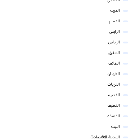
الخفجي
الدرب
الدمام
الرايس
الرياض
الشقيق
الطائف
الظهران
القريات
القصيم
القطيف
القنفذه
الليث
المدينة الاقتصادية