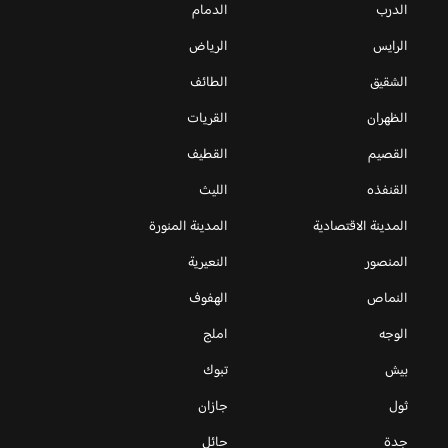
الدرب
الدمام
الرايس
الرياض
الشقيق
الطائف
الظهران
القريات
القصيم
القطيف
القنفذه
الليث
المدينة الاقتصادية
المدينة المنورة
المنصور
النعيرية
النماص
الهفوف
الوجه
املج
بيش
تبوك
ثول
جازان
جدة
حائل