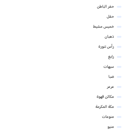
حفر الباطن
حقل
خميس مشيط
ذهبان
رأس تنورة
رابغ
سيهات
ضبا
عرعر
مكائن قهوة
مكة المكرمة
منوعات
منيو