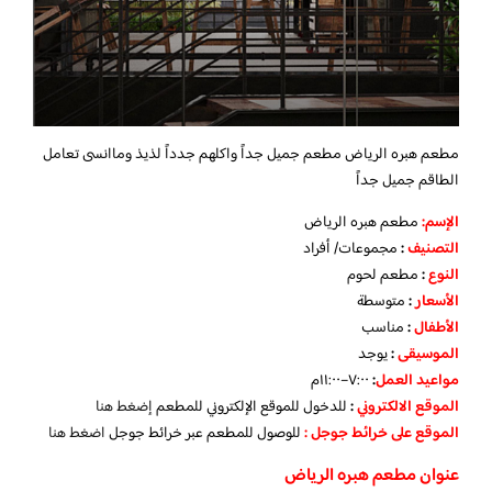
مطعم هبره الرياض
مطعم جميل جداً واكلهم جدداً لذيذ وماانسى تعامل
الطاقم جميل جداً
الإسم
:
مطعم هبره الرياض
التصنيف
:
مجموعات/ أفراد
النوع
:
مطعم لحوم
الأسعار
:
متوسطة
الأطفال
:
مناسب
الموسيقى
:
يوجد
مواعيد العمل
:
٧:٠٠–١١:٠٠م
الموقع الالكتروني
:
للدخول للموقع الإلكتروني للمطعم
إضغط هنا
الموقع على خرائط جوجل
:
للوصول للمطعم عبر خرائط جوجل
اضغط هنا
عنوان مطعم هبره الرياض