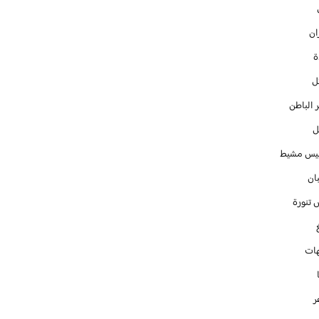
ان
ل
 الباطن
ل
س مشيط
ان
 تنورة
ات
ر