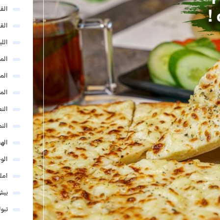
الق
الق
الل
المد
المد
الم
النع
الن
اله
الو
امل
بيش
تبو