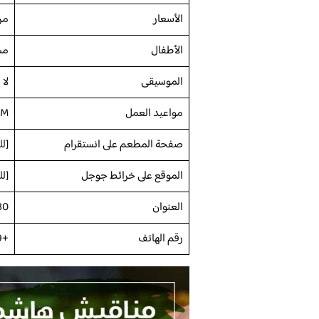
الأسعار
مر
الأطفال
مس
الموسيقى
لا
مواعيد العمل
PM
صفحة المطعم على انستقرام
[
لل
الموقع على خرائط جوجل
[
لل
العنوان
6230، تبوك ال
رقم الهاتف
+966507704949