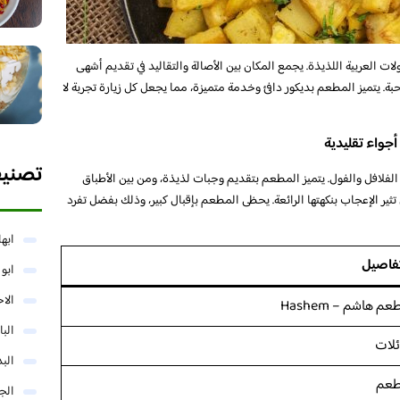
 العربية اللذيذة. يجمع المكان بين الأصالة والتقاليد في تقديم أشهى
ة. يتميز المطعم بديكور دافئ وخدمة متميزة، مما يجعل كل زيارة تجربة لا
جواء تقليدية
تصني
فلافل والفول. يتميز المطعم بتقديم وجبات لذيذة، ومن بين الأطباق
 تثير الإعجاب بنكهتها الرائعة. يحظى المطعم بإقبال كبير، وذلك بفضل تفرد
ابها
تفاصيل
ابو
الا
م هاشم – Hashem
البا
ئلات
البد
عم
الج