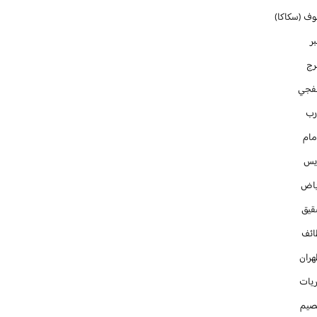
وف (سكاكا)
ر
رج
فجي
رب
مام
ايس
ياض
قيق
ائف
هران
ريات
صيم