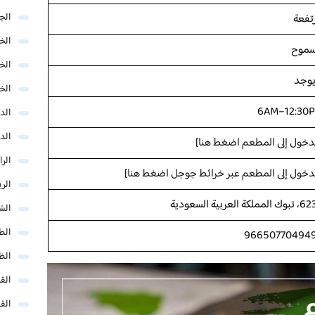
الج
تفعة
الخب
موح
الخ
 يوجد
الخ
6AM–12:30
الد
الد
دخول إلى المطعم اضغط هنا
]
الر
دخول إلى المطعم عبر خرائط جوجل اضغط هنا
]
الر
مملكة العربية السعودية
الش
الط
الظ
الق
الق