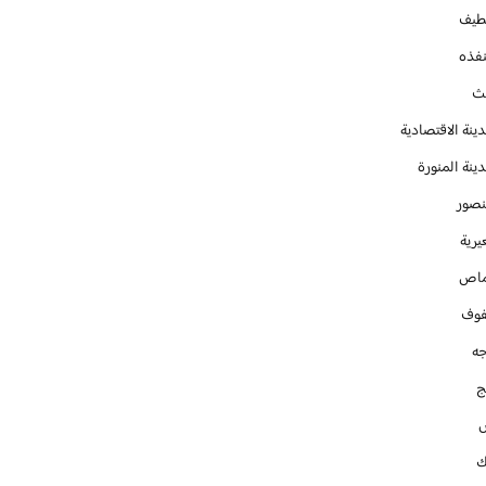
طيف
نفذه
يث
ينة الاقتصادية
ينة المنورة
نصور
يرية
ماص
فوف
جه
ج
ك