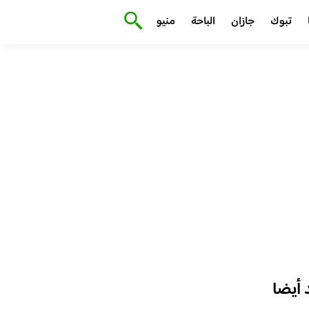
تبوك
جازان
الباحة
منيو
أيضا