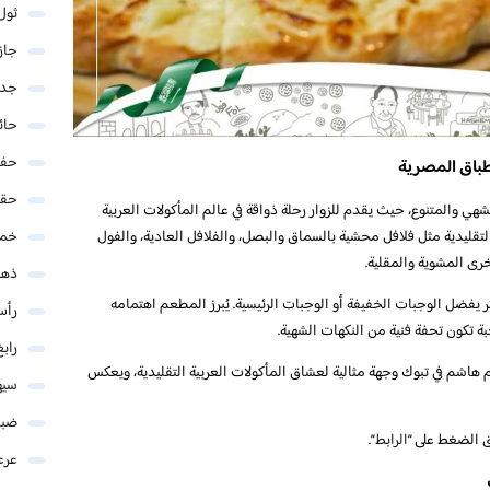
ثول
جاز
جدة
حائ
حفر
طباق المصرية
حق
هي والمتنوع، حيث يقدم للزوار رحلة ذواقة في عالم المأكولات العربية
قليدية مثل فلافل محشية بالسماق والبصل، والفلافل العادية، والفول
خمي
رى المشوية والمقلية.
ذهب
 يفضل الوجبات الخفيفة أو الوجبات الرئيسية. يُبرز المطعم اهتمامه
رأس
 تكون تحفة فنية من النكهات الشهية.
رابغ
هاشم في تبوك وجهة مثالية لعشاق المأكولات العربية التقليدية، ويعكس
سيه
ضبا
 الضغط على “
الرابط
“.
عرع