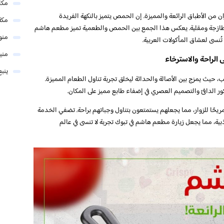
مكا
ن الأطباق الرائعة والمميزة. إن الحمص يتميز بالنكهة الفريدة
مكة
ها طازجة ومقلية. يعكس هذا الجمع بين الحمص والطعمية تميز مطعم هاشم
منو
تُنسى لعشاق المأكولات العربية.
مني
الراحة والاسترخاء
ينبع
يث يمزج بين الأصالة والحداثة ليخلق تجربة تناول الطعام المميزة.
ور الدافئ والتصميم العصري في إضفاء طابع مميز على المكان.
ا مريحًا للزوار، مما يجعلهم يستمتعون بتناول وجباتهم براحة. تضفي الخدمة
ذبية، مما يجعل زيارة مطعم هاشم في تبوك تجربة لا تنسى في عالم