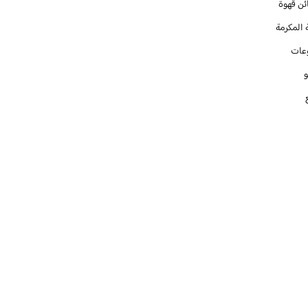
ئن قهوة
 المكرمة
عات
و