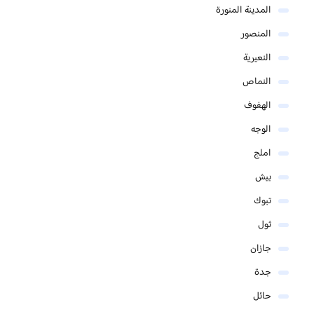
المدينة المنورة
المنصور
النعيرية
النماص
الهفوف
الوجه
املج
بيش
تبوك
ثول
جازان
جدة
حائل