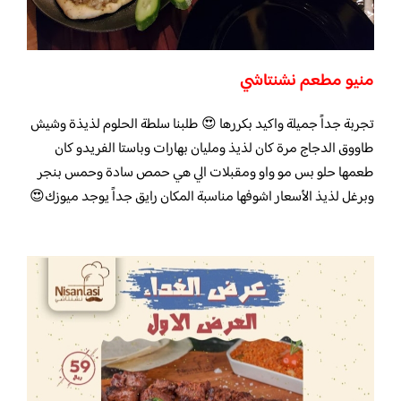
منيو مطعم نشنتاشي
تجربة جداً جميلة واكيد بكررها 😍 طلبنا سلطة الحلوم لذيذة وشيش
طاووق الدجاج مرة كان لذيذ ومليان بهارات وباستا الفريدو كان
طعمها حلو بس مو واو ومقبلات الي هي حمص سادة وحمس بنجر
وبرغل لذيذ الأسعار اشوفها مناسبة المكان رايق جداً يوجد ميوزك😍