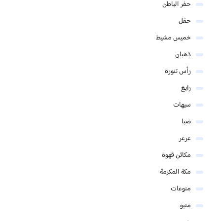
حفر الباطن
حقل
خميس مشيط
ذهبان
رأس تنورة
رابغ
سيهات
ضبا
عرعر
مكائن قهوة
مكة المكرمة
منوعات
منيو