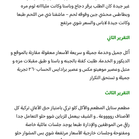
غير جيدة كان الطلب برقر دجاج وباستا وكانت مليااانه ثوم مره
وبطاطس محشي جبن وفوقه لحم – ماشفنا شي من اللحم طبعا
وكانت جيدة لاباس والسعر شوي مرتفع
التقرير الثاني
أكل جميل وخدمة جميلة و سريعة الأسعار معقولة مقارنة بالموقع و
الديكور و الخدمة. طلبت كفتة بالجبنه و باستا و طبق مقبلات مزه و
متبل وعصير موهيتو مكس و عصير برادايس الحساب ٢٦٠ تجربة
جميلة و تستحق التكرار
التقرير الثالث
مطعم ستايل المطعم والأكل كلو تركي بامتياز حتى الأغاني تركية كل
الأصناف رووووعة .. و الشيف بيعمل للزباين شوو حلو التعامل جدا
راقي من الموظفين والإدارة طبعا يوجد جلسات عائلية خاصة
ومفتوحة وجلسات خارجية الأسعار مرتفعة شوي بس المشوار حلو