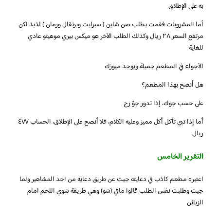
به على الإطلاق
أما المشروبات فقمت بطلب صن شاين ( سبرايت وبرتقال ورمان ) لذيذ لكن
مرتفع السعر ٢٨ ريال وكذلك الطلب الآخر هو ميكس بيري موهيتو عادي
للغاية
الأجواء في المطعم جميلة ويوجد ميوزك
هل أنصح بهذا المطعم؟
على حسب جوك، إذا تدور جوّ رح
أما إذا تبي تآكل أكل مميز وعليه الكلام، فلا أنصح على الإطلاق، الحساب ٤٧٧
ريال
التقرير الخامس
اعتبره مطعم كاذب في دعايته جيت عن طريق دعاية من احد المشاهير ولما
جيت وطلبت نفس الطلب قالوا مافي (شو) وهي طريقة شوي اللحم امام
الزبائن