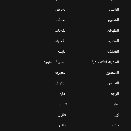
الرايس
الرياض
الشقيق
الطائف
الظهران
القريات
القصيم
القطيف
القنفذه
الليث
المدينة الاقتصادية
المدينة المنورة
المنصور
النعيرية
النماص
الهفوف
الوجه
املج
بيش
تبوك
ثول
جازان
جدة
حائل