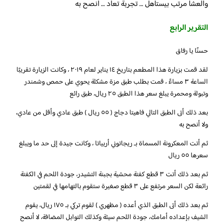
والعشا مرتب بيستاهل … تجربة تعاد … أنصح به
التقرير الرابع
حسنًا يا رفاق
لقد قمت بزيارة هذا المطعم بتاريخ ١٤ يناير لعام ٢٠١٩ ، وكانت الزيارة تقريبًا
الساعة ٣ مساءً ، قمت بطلب طبق مزة مشكلة يحوي على حمص وشمندر
وتبولة ومحمرة يبلغ سعر هذا الطبق ٢٥ ريال، طبق رائع
بعد ذلك أتى الطبق التالي فاهيتا دجاج ( ٥٥ ريال ) طبق عادي وأقل من عادي،
ولا أنصح به
ثم أتت المعكرونة المسماة بـ ريجاتوني أربياتا ، وكانت جيدة إلى حد ما ويبلغ
سعرها ٥٥ ريال
ثم بعد ذلك أتت ٣ قطع كفتة محشية بجبنة التشيدر، جودة اللحم في الكفتة
رائعة لكن السعر مرتفع على ٣ قطع صغيرة ستقوم بالتهامها في لقمتين
ثم بعد ذلك أتى الطبق الذي أعده ( مظهري ) لقوم تركي بـ ١٧٥ ريال، يقوم
الشيف بإعداده أمامك، جودة اللحم سيئة وكذلك التوابل المضافة، لا أنصح