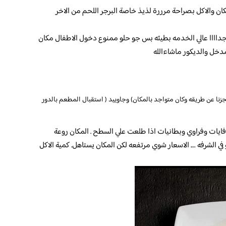
ن والاكل بصراحة مرررة لذيذ خاصة البرجر اللحم من الاخر
داااا عالي الخدمه بطيئه بس جو حلو ممنوع دخول الاطفال مكان
خل والديكور ماشاءالله
ا عن طريقه وكان متواجد بالمكان) وجاوييد ( استقبال المطعم بالدور
يات وفراوي وبطانيات اذا طلعت علي السطح . المكان روعة
ي الشرفه …. الاسعار شوي مرتفعه لكن المكان يستاهل. كمية الاكل