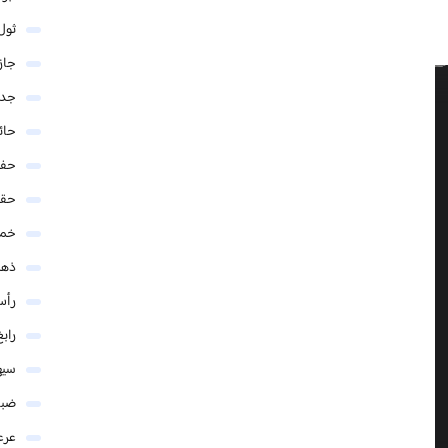
ثول
جاز
جدة
حائ
حفر
حق
خمي
ذهب
رأس
رابغ
سيه
ضبا
عرع