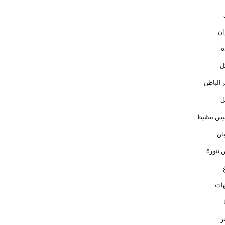
ان
ل
 الباطن
ل
س مشيط
ان
 تنورة
ات
ر