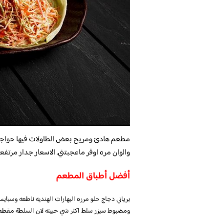
مطعم هادئ ومريح بعض الطاولات فيها حواجز 
والوان مره اوفر ماعجبتني. الاسعار جدار مرتفع
أفضل أطباق المطعم
برياني دجاج حلو مرره البهارات الهنديه ناطعه وسبا
ومضبوط سيزر سلط اكثر شي حبيته لان السلطة مقطع