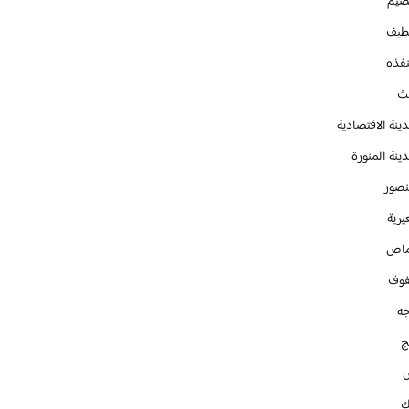
صيم
طيف
نفذه
يث
ينة الاقتصادية
ينة المنورة
نصور
يرية
ماص
فوف
جه
ج
ك