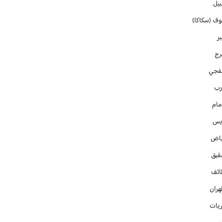
بيل
وف (سكاكا)
ر
رج
فجي
رب
مام
ايس
ياض
قيق
ائف
هران
ريات