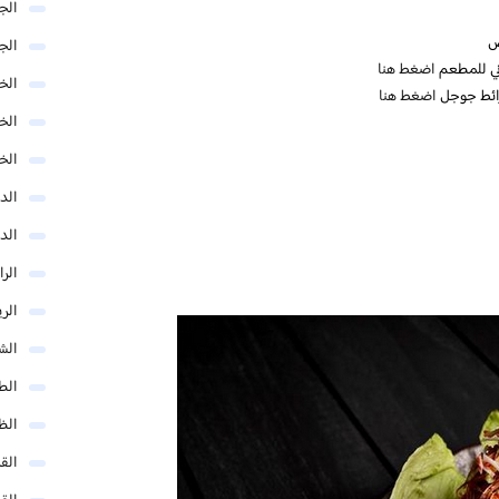
الج
الج
ني للمطعم
اضغط هنا
الخب
ائط جوجل
اضغط هنا
الخ
الخ
الد
الد
الر
الر
الش
الط
الظ
الق