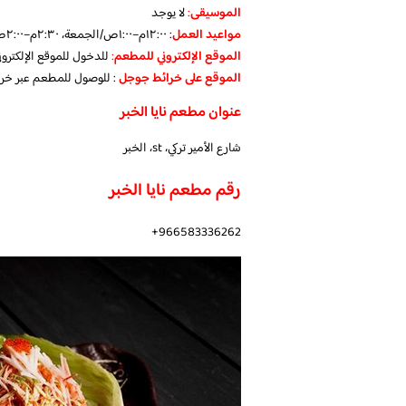
الموسيقى
:
لا يوجد
مواعيد العمل
: ١٢:٠٠م–١:٠٠ص/الجمعة، ٢:٣٠م–٢:٠٠ص
الموقع الإلكتروني للمطعم
:
للدخول للموقع الإلكترو
الموقع على خرائط جوجل
: للوصول للمطعم عبر خر
عنوان مطعم نايا الخبر
شارع الأمير تركي، st، الخبر
رقم مطعم نايا الخبر
966583336262+