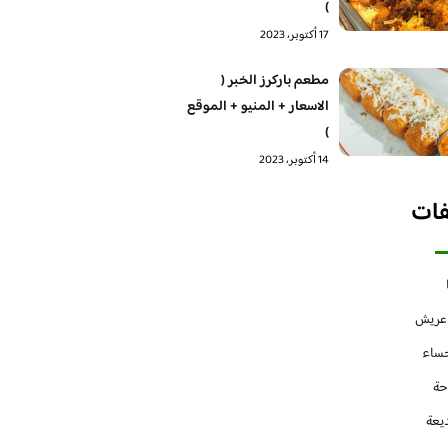
)
17 أكتوبر، 2023
مطعم باركرز الخبر (
الاسعار + المنيو + الموقع
)
14 أكتوبر، 2023
فات
 عريش
حساء
حة
يعة