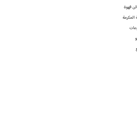
ئن قهوة
 المكرمة
عات
و