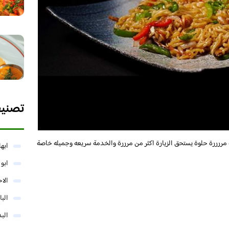
تصني
مررررة حلوة يستحق الزيارة اكثر من مرررة والخدمة سريعه وجميله خاصة
ابها
ابو
الا
البا
البد