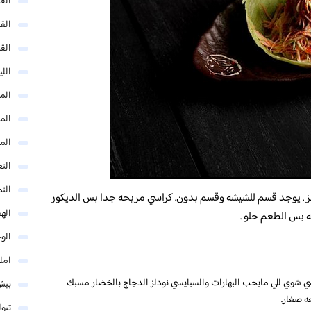
الق
الق
الق
الل
المد
المد
الم
النع
الن
. يوجد قسم للشيشه وقسم بدون. كراسي مريحه جدا بس الديكور
اله
ه بس الطعم حلو .
الو
امل
يسي شوي للي مايحب البهارات والسبايسي نودلز الدجاج بالخضار مسبك
بيش
ه صغار.
تبو