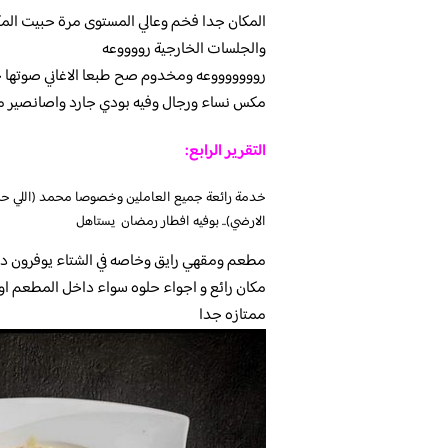
المكان جدا فخم وعالي المستوى مرة حبيت المكا
والجلسات الخارجية رووووعه
روووووووعه ومخدوم صح طبعا الاغاني صوتها ج
مكس نساء ورجال وفيه بودي جارد واصانصير مد
التقرير الرابع:
خدمة رائعة جميع العاملين وخصوصا محمد (اللي حجزن
الارضي).. بوفيه افطار رمضان يستاهل
مطعم ومقهي رايق وخاصه في الشتاء يوفرون دفا
مكان رائع و اجواء حلوه سواء داخل المطعم او ف
ممتازه جدا