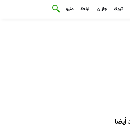
تبوك
جازان
الباحة
منيو
أيضا