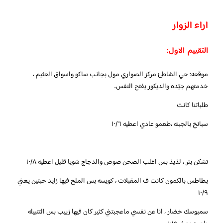
اراء الزوار
التقييم الاول:
موقعه: حي الشاطئ مركز الصواري مول بجانب ساكو واسواق العثيم ،
خدمتهم جيّده والديكور يفتح النفس..
طلباتنا كانت
سبانخ بالجبنه ،طعمو عادي اعطيه ١٠/٦
تشكن بتر ، لذيذ بس اغلب الصحن صوص والدجاج شويا قليل اعطيه ١٠/٨
بطاطس بالكمون كانت ف المقبلات ، كويسه بس الملح فيها زايد حبتين يعني
١٠/٩
سمبوسك خضار ، انا عن نفسي ماعجبتني كثير كان فيها زبيب بس التتبيله