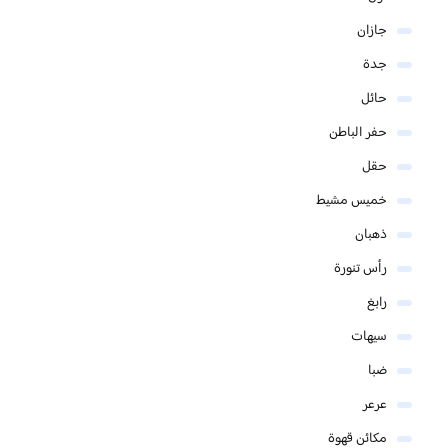
جازان
جدة
حائل
حفر الباطن
حقل
خميس مشيط
ذهبان
رأس تنورة
رابغ
سيهات
ضبا
عرعر
مكائن قهوة