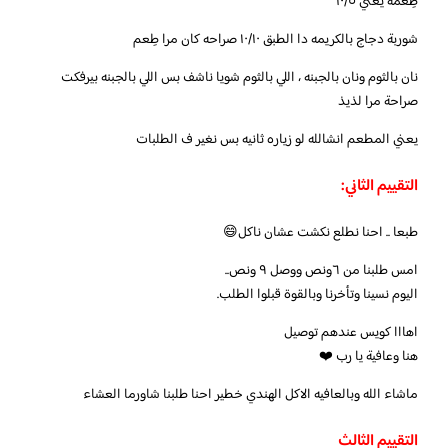
طِعمه يعني ١٠/٥
شوربة دجاج بالكريمه دا الطبق ١٠/١٠ صراحه كان مرا طِعم
نان بالثوم ونان بالجبنه ، اللي بالثوم شويا ناشف بس اللي بالجبنه بيرفكت
صراحة مرا لذيذ
يعني المطعم انشالله لو زياره ثانيه بس نغير ف الطلبات
التقييم الثاني:
اليوم نسينا وتأخرنا وبالقوة قبلوا الطلب.
هنا وعافية يا رب ❤️
التقييم الثالث