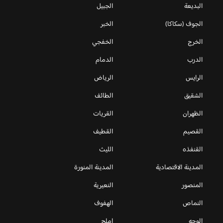
البديعة
الجبيل
الجوف (سكاكا)
الخبر
الخرج
الخفجي
الدرب
الدمام
الرايس
الرياض
الشقيق
الطائف
الظهران
القريات
القصيم
القطيف
القنفذه
الليث
المدينة الاقتصادية
المدينة المنورة
المنصور
النعيرية
النماص
الهفوف
الوجه
املج