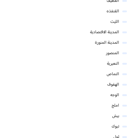
القطيف
القنفذه
الليث
المدينة الاقتصادية
المدينة المنورة
المنصور
النعيرية
النماص
الهفوف
الوجه
املج
بيش
تبوك
ثول