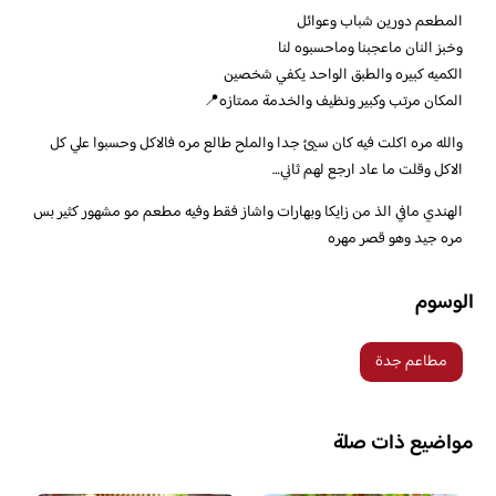
المطعم دورين شباب وعوائل
وخبز النان ماعجبنا وماحسبوه لنا
الكميه كبيره والطبق الواحد يكفي شخصين
المكان مرتب وكبير ونظيف والخدمة ممتازه📍
‏‎والله مره اكلت فيه كان سيئ جدا والملح طالع مره فالاكل وحسبوا علي كل
الاكل وقلت ما عاد ارجع لهم ثاني…
الهندي مافي الذ من زايكا وبهارات واشاز فقط وفيه مطعم مو مشهور كثير بس
مره جيد وهو قصر مهره
الوسوم
مطاعم جدة
مواضيع ذات صلة