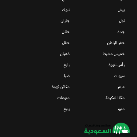
بيش
تبوك
ثول
جازان
جدة
حائل
حفر الباطن
حقل
خميس مشيط
ذهبان
رأس تنورة
رابغ
سيهات
ضبا
عرعر
مكائن قهوة
مكة المكرمة
منوعات
منيو
ينبع