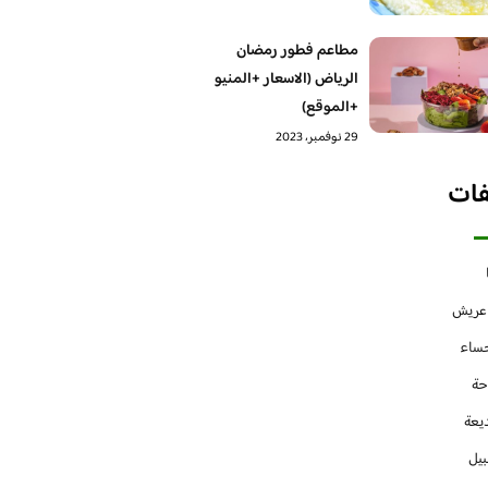
مطاعم فطور رمضان
الرياض (الاسعار +المنيو
+الموقع)
29 نوفمبر، 2023
فات
 عريش
حساء
حة
يعة
بيل