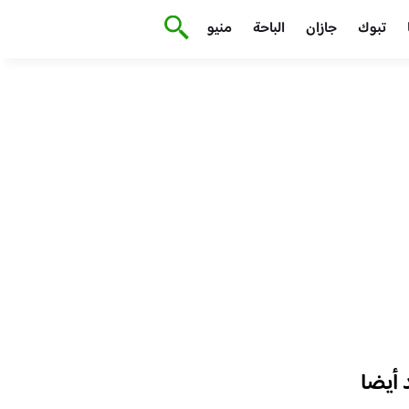
تبوك
جازان
الباحة
منيو
أيضا