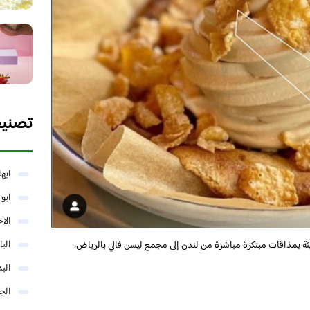
تصني
ابها
ابو
الا
البا
 بمذاقات مبتكرة مباشرة من لندن إلى مجمع ليسن فالي بالرياض،
البد
الج