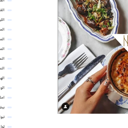
الق
الق
الل
المد
المد
الم
النع
الن
اله
الو
امل
بيش
تبو
ثول