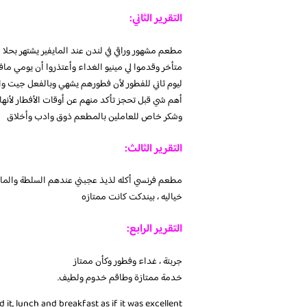
التقرير الثاني:
مطعم مشهور وراقي في لندن عند المايفير يشتهر بحلا 
متأخر وقدموا لي مينيو الغداء وأعتذروا أن يومي م
ليوم ثاني للفطور لأن فطورهم يشهي وبالفعل جيت و
أهم شي قبل تحجز تأكد منهم عن أوقات الأفطار لأنها 
وشكر خاص للعاملين بالمطعم ذوق وادب وأخلاق
التقرير الثالث:
مطعم فرنسي أكله لذيذ عجبني عندهم السلطة والماك 
خياليه ، بيندكت كانت ممتازه
التقرير الرابع:
جربتة ، غداء وفطور وكأن ممتاز
خدمة ممتازة وطاقم خدوم ولطيف.
ed it, lunch and breakfast as if it was excellent