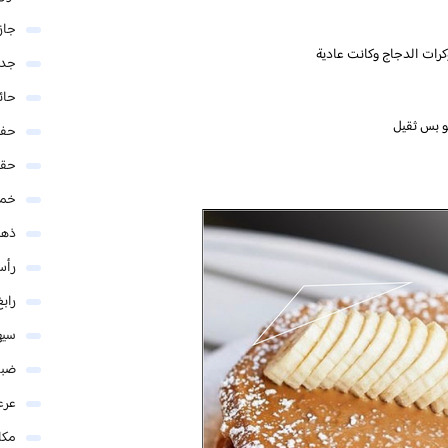
جاز
وكرات الدجاج وكانت عادية
جدة
حائ
و بس ثقيل
حفر
حق
خمي
ذهب
رأس
رابغ
سيه
ضبا
عرع
مكا