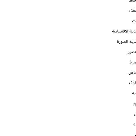
طيف
نفذه
يث
ينة الاقتصادية
ينة المنورة
نصور
يرية
ماص
فوف
جه
ج
ك