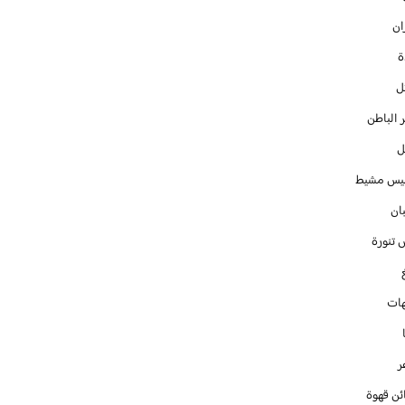
ان
ل
 الباطن
ل
س مشيط
ان
 تنورة
ات
ر
ئن قهوة