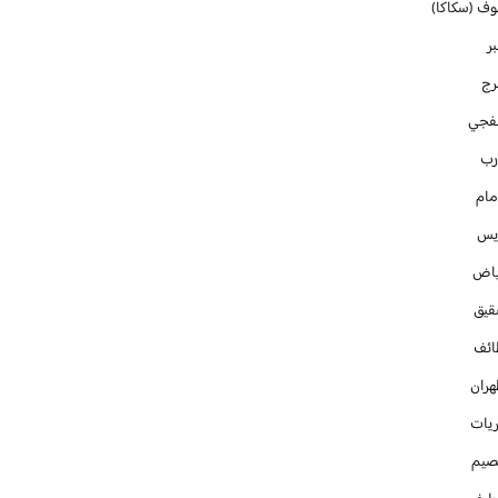
وف (سكاكا)
ر
رج
فجي
رب
مام
ايس
ياض
قيق
ائف
هران
ريات
صيم