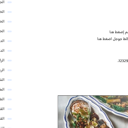
الج
الخب
الخ
الخ
م
إضغط هنا
ائط جوجل
اضغط هنا
الد
الد
الر
الر
الش
الط
الظ
الق
الق