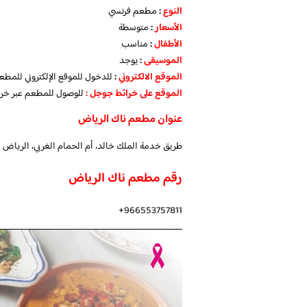
النوع
:
مطعم فرنسي
الأسعار
:
متوسطة
الأطفال
:
مناسب
الموسيقى
:
يوجد
الموقع الالكتروني
:
للدخول للموقع الإلكتروني للمطع
الموقع على خرائط جوجل
:
للوصول للمطعم عبر خر
عنوان مطعم ناك الرياض
طريق خدمة الملك خالد، أم الحمام الغربي، الرياض 12329،
رقم مطعم ناك الرياض
966553757811+