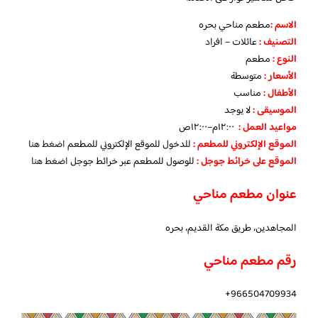
الاسم :
مطعم مناحي بحره
التصنيف
:
عائلات – افراد
النوع :
مطعم
الأسعار
:
متوسطة
الأطفال
:
مناسب
الموسيقى :
لا يوجد
مواعيد العمل :
١٢:٠٠م–١٢:٠٠ص
الموقع الإلكتروني للمطعم
:
للدخول للموقع الإلكتروني للمطعم
اضغط هنا
الموقع على خرائط جوجل
:
للوصول للمطعم عبر خرائط جوجل
اضغط هنا
عنوان مطعم مناحي
المجاهدين، طريق مكة القديم، بحره
رقم مطعم مناحي
966504709934+