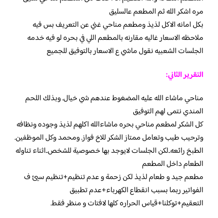
مره اشكر الله ثم المطعم عالسليق
بكل امانه الاكل لذيذ ومطعم مناحي غني عن التعريف بس فيه
ملاحظه الاسعار غاليه مقارنه بالمطعم اللي في بحره لو فيه خدمه
الجلسات الشعبيه نقول ماشي ع الاسعار بالتوفيق للجميع
التقرير الثاني:
مناحي ماشاء الله عليه المضغوط عندهم شي خيال. وبذلك اللحم
المندي نتمى لهم التوفيق
كل الشكر لمطعم مناحي بحره ماشاءالله اكلهم لذيذ وجوده ونظافه
وترحيب طيب وتعامل ممتاز الشكر للاخ فواز. ومحمد وكل الموظفين.
الطبخ رائعه..لكن الجلسات لايوجد بها خصوصية للشخص..اثناء تناوله
الطعام داخل المطعم
مطعم جيد و طعام لذيذ لكن زحمة و عدم تنظيم+تنظيم سيئ ف
الفواتير ربما بسبب انقطاع الكهرباء+عدم تطبيق
التعقيم+توكلنا+قياس الحراره كلها لافتات و منظر فقط.