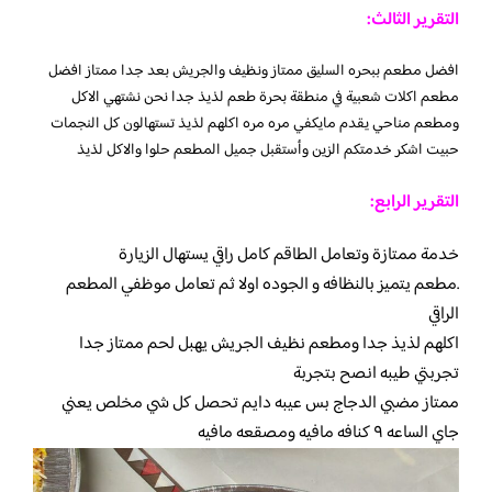
التقرير الثالث:
افضل مطعم ببحره السليق ممتاز ونظيف والجريش بعد جدا ممتاز
افضل
مطعم اكلات شعبية في منطقة بحرة طعم لذيذ جدا
نحن نشتهي الاكل
ومطعم مناحي يقدم مايكفي مره مره اكلهم لذيذ تستهالون كل النجمات
حبيت اشكر خدمتكم الزين وأستقبل جميل المطعم حلوا والاكل لذيذ
التقرير الرابع:
خدمة ممتازة وتعامل الطاقم كامل راقي يستهال الزيارة
.مطعم يتميز بالنظافه و الجوده اولا ثم تعامل موظفي المطعم
الراقي
اكلهم لذيذ جدا ومطعم نظيف الجريش يهبل لحم ممتاز جدا
تجربتي طيبه انصح بتجربة
ممتاز مضبي الدجاج بس عيبه دايم تحصل كل شي مخلص يعني
جاي الساعه ٩ كنافه مافيه ومصقعه مافيه