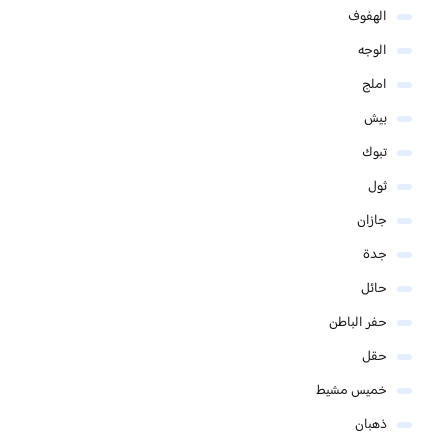
الهفوف
الوجه
املج
بيش
تبوك
ثول
جازان
جدة
حائل
حفر الباطن
حقل
خميس مشيط
ذهبان