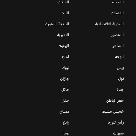
القصيم
القطيف
القنفذه
الليث
المدينة الاقتصادية
المدينة المنورة
المنصور
النعيرية
النماص
الهفوف
الوجه
املج
بيش
تبوك
ثول
جازان
جدة
حائل
حفر الباطن
حقل
خميس مشيط
ذهبان
رأس تنورة
رابغ
سيهات
ضبا