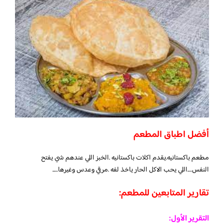
أفضل اطباق المطعم
مطعم باكستانيه.يقدم اكلات باكستانيه .الخبز اللي عندهم شي يفتح
النفس….اللي يحب الاكل الحار ياخذ لفه .مرقي وعدس وغيرها…..
تقارير المتابعين للمطعم:
التقرير الأول: