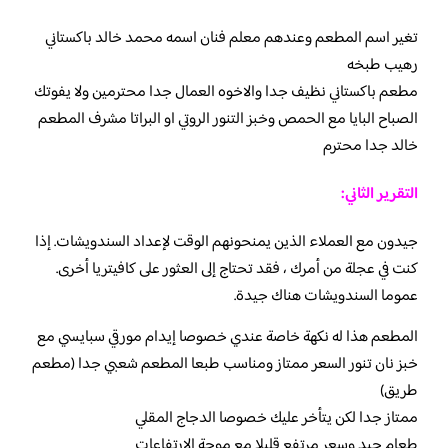
تغير اسم المطعم وعندهم معلم فنان اسمه محمد خالد باكستاني
رهيب طبخه
مطعم باكستاني نظيف جدا والاخوه العمال جدا محترمين ولا يفوتك
الصباح البايا مع الحمص وخبز التنور الروتي او البراتا مشرف المطعم
خالد جدا محترم
التقرير الثاني:
جيدون مع العملاء الذين يمنحونهم الوقت لإعداد السندويشات. إذا
كنت في عجلة من أمرك ، فقد تحتاج إلى العثور على كافيتريا أخرى.
عموما السندويشات هناك جيدة.
المطعم هذا له نكهة خاصة عندي خصوصا إيدام مورقي سبايسي مع
خبز نان تنور السعر ممتاز ومناسب طبعا المطعم شعبي جدا (مطعم
طريق)
ممتاز جدا لكن يتأخر عليك خصوصا الدجاج المقلي
طعام جيد وسعر مرتفع قليلا مع موجة الارتفاعات