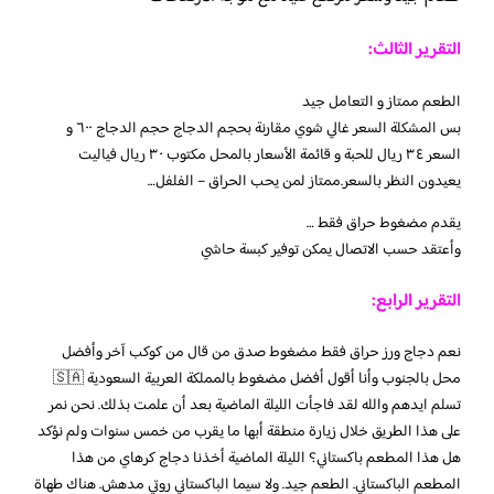
التقرير الثالث:
الطعم ممتاز و التعامل جيد
بس المشكلة السعر غالي شوي مقارنة بحجم الدجاج حجم الدجاج ٦٠٠ و
السعر ٣٤ ريال للحبة و قائمة الأسعار بالمحل مكتوب ٣٠ ريال فياليت
يعيدون النظر بالسعر.ممتاز لمن يحب الحراق – الفلفل…
يقدم مضغوط حراق فقط …
وأعتقد حسب الاتصال يمكن توفير كبسة حاشي
التقرير الرابع:
نعم دجاج ورز حراق فقط مضغوط صدق من قال من كوكب آخر وأفضل
محل بالجنوب وأنا أقول أفضل مضغوط بالمملكة العربية السعودية 🇸🇦
تسلم ايدهم والله لقد فاجأت الليلة الماضية بعد أن علمت بذلك. نحن نمر
على هذا الطريق خلال زيارة منطقة أبها ما يقرب من خمس سنوات ولم نؤكد
هل هذا المطعم باكستاني؟ الليلة الماضية أخذنا دجاج كرهاي من هذا
المطعم الباكستاني. الطعم جيد. ولا سيما الباكستاني روتي مدهش. هناك طهاة