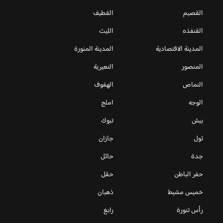
القصيم
القطيف
القنفذه
الليث
المدينة الاقتصادية
المدينة المنورة
المنصور
النعيرية
النماص
الهفوف
الوجه
املج
بيش
تبوك
ثول
جازان
جدة
حائل
حفر الباطن
حقل
خميس مشيط
ذهبان
رأس تنورة
رابغ