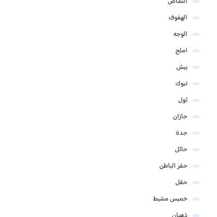
النماص
الهفوف
الوجه
املج
بيش
تبوك
ثول
جازان
جدة
حائل
حفر الباطن
حقل
خميس مشيط
ذهبان