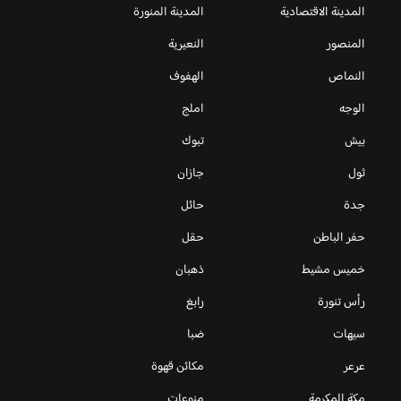
المدينة الاقتصادية
المدينة المنورة
المنصور
النعيرية
النماص
الهفوف
الوجه
املج
بيش
تبوك
ثول
جازان
جدة
حائل
حفر الباطن
حقل
خميس مشيط
ذهبان
رأس تنورة
رابغ
سيهات
ضبا
عرعر
مكائن قهوة
مكة المكرمة
منوعات