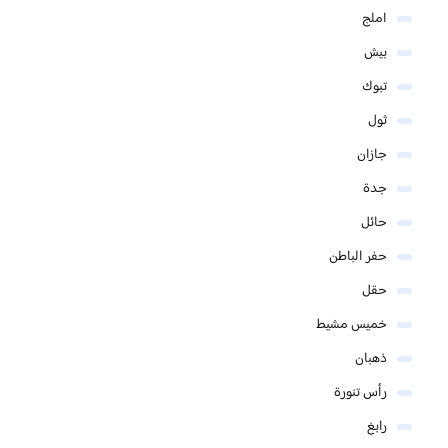
املج
بيش
تبوك
ثول
جازان
جدة
حائل
حفر الباطن
حقل
خميس مشيط
ذهبان
رأس تنورة
رابغ