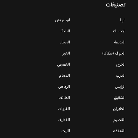
تصنيفات
ابها
ابو عريش
الاحساء
الباحة
البديعة
الجبيل
الجوف (سكاكا)
الخبر
الخرج
الخفجي
الدرب
الدمام
الرايس
الرياض
الشقيق
الطائف
الظهران
القريات
القصيم
القطيف
القنفذه
الليث