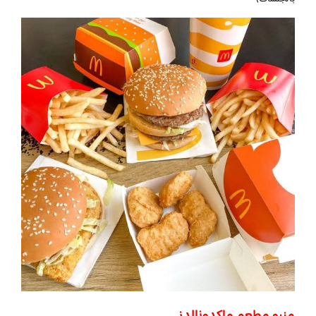
منيو مطعم ماكدونالدز