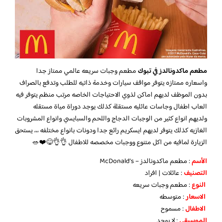
مطعم ماكدونالدز في تبوك
مطعم وجبات سريعه عالمي ممتاز جدا
واسعاره ممتازه يتوفر مواقف سيارات وخدمة ذاتيه للطلب وتدفع بالصراف
بدون الموظف لديهم اماكن لذوي الاحتياجات الخاصه مرتب منظم يتوفر فيه
العاب اطفال وجاسات عائليه مستقلة كذلك يوجد دوراة مياة مستقله
ولديهم انواع كثير من الوجبات الدجاج واللحم والسبايسي وانواع المشروبات
الغازيه كذلك يتوفر لديهم ايسكريم رائع جدا ودونات بانواع مختلفه ،،، يستحق
الزيارة لمافيه من اكل متنوع ووجبات مخصصه للاطفال 👌👌😋❤️🥗
الأسم
: مطعم ماكدونالدز – McDonald’s
التصنيف
: عائلات | افراد
النوع
: مطعم وجبات سريعه
الاسعار
: متوسطه
الاطفال
: مسموح
الموسيقى
: لا يوجد