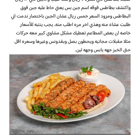
واكتشف بطاطس فوقه اسم جبن بس يعني حاط عليه جبن فوق
البطاطس ومزود السعر خمس ريال عشان الجبن باختصار ندمت اني
طلبت عشاء منه وهذي اخر مره اطلب منه.. يجب ينتبه للأسعار
خاصه ان بعض المطاعم تعطيك مشكل مشاوي كبير معه حركات
مثلا مقبلات مجانيه ويحطون بصل وبقدونس وغيرها وسعره اقل
حتى الخبز جهه يابس وجهه لين..