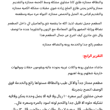
والنظافه ممتازه طلبي كانا مشاوي مشكله وسط اللحمه ممتازه والتقديم
ممتاز والخبز يجنن طازج الملح زياده شوي. مقبلات مشكله الكميه ممتازه
والتقديم لاباس به. المتبل والحمص ممتازه. التبوله مره سيئه ومطعمه
المطعم جميل نضيف لذيذ اكله ما ينقصه شي والعاميلن الي داخل المطعم
نضافة ورتابة المضهر وتأئنق المعاملة مع الزبون والشاورما عنده ما توصف
وكل شي مادري كيف اشرح عن جمال المطعم هذا
مطعم رائع جدا والخدمه روعه والنضافه ممتازه
التقرير الرابع:
ماشاء مشاوي روعه واكلات غربيه بجوده عاليه ويقومون حفلات وبوفيهات
خارجية شغلهم روعة اهنيهم
مطعم ممتاز جداً والاكل طيب والنظافة مستواها رائع والخدمة فوق
الوصف انصح بتجربتة
صحن مشاوي كبير سعره ١٠٠ ريال ولا فيه الا بصل وحده يمكن ولافيه
تشكيله حلوه الا قليل جدا واللحم لونه اسود بالمره وسعره غالي…
طلبت بطاطس قالي سعره ٧ ريال وقلت طيب والجبن قالي ١٢ ريال