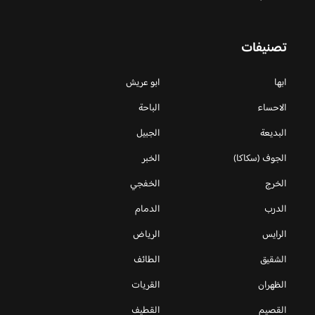
تصنيفات
ابها
ابو عريش
الاحساء
الباحة
البديعة
الجبيل
الجوف (سكاكا)
الخبر
الخرج
الخفجي
الدرب
الدمام
الرايس
الرياض
الشقيق
الطائف
الظهران
القريات
القصيم
القطيف