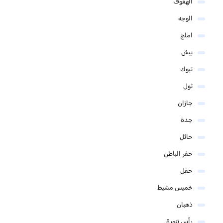
الهفوف
الوجه
املج
بيش
تبوك
ثول
جازان
جدة
حائل
حفر الباطن
حقل
خميس مشيط
ذهبان
رأس تنورة