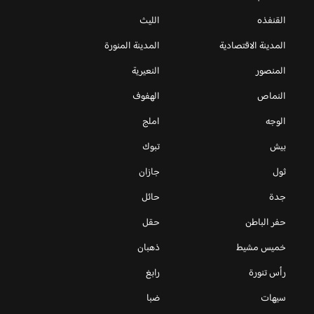
القنفذه
الليث
المدينة الاقتصادية
المدينة المنورة
المنصور
النعيرية
النماص
الهفوف
الوجه
املج
بيش
تبوك
ثول
جازان
جدة
حائل
حفر الباطن
حقل
خميس مشيط
ذهبان
رأس تنورة
رابغ
سيهات
ضبا