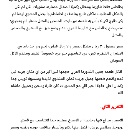
بطاطس فقط شاورما ومخلل وكمية المخلل ممتازه، مشويات لكن لم تكن
بالشكل المطلوب ماكان طازج وناشف والطماطم والبصل المشوي ايضا لم
يكن طازج لكن لا بأس به طعمه غير بايت، الحمص والمتبل ممتاز. لم يعجبني:
عدم وضع بطاطس مع شاورما العربي، عدم وضع خبز مع المشوي والحمص
والمتبل
سعر معقول ٣٠ ريال مشكل صغير و ٧ ريال فطيره لحم و واحد بارد مع
العلم ان الفطيره كبيره مره تعاملهم حلو مره خصوصاً الشيف ومقدم الاكل
السوداني
الاكل طعمه جميل الشاورما العربي حجمها كبير اكبر من اي مكان جربته قبل
كده والاهم طعمها جميل جربت كمان المشاوي لذيذة ومستوية كويس جدا
وكمان احلي حاجة الخبز اللي مع المشويات كان طازة وسخن وجمييل ماشاء
الله
التقرير الثاني:
الاسعار مبالغ فيها وخاصه ان الاسياخ صغيره جدا لاتتناسب مع قيمتها
..ويوجد مطاعم ببريده افضل منها بكثير وبأسعار منافسه جوده وطعم وسعر