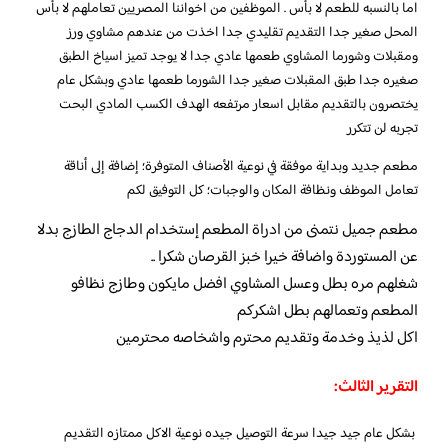
اما بالنسبه للطعم لا بأس . الموظفين من اخواننا المصريين تعاملهم لا بأس
المحل صغير جدا التقديم تقليدي جدا اخذت من عندهم مشاوي ورز
ومقبلات وشورما المشاوي طعمها عادي جدا لا يوجد تميز اسياخ الطبق
صغيره جدا طبق المقبلات صغير جدا الشورما طعمها عادي وبشكل عام
يختصرون بالتقديم مقابل اسعار مرتفعه الهدف الكسب المادي البحت
تجربه لن تتكرر
مطعم جديد وبداية موفقة في نوعية الأصناف المتوفرة؛ إضافة إلى أناقة
تعامل الموظف ونظافة المكان والوجبات؛ كل التوفيق لكم
مطعم جميل نتمنى من ادراة المطعم إستخدام الدجاج الطازج بدلا
عن المستوردة واضافة خيرا خبز القرصان شكرا ..
شغلهم مره بطل وعسل المشاوي افضل مايكون وطازج نظافو
المطعم وتعمالهم بطل اشكركم
اكل لذيذ وخدمة وتقديم محترم واشخاصه محترمين
التقرير الثالث:
بشكل عام جيد جيدا سرعة التوصيل جيده نوعية الاكل ممتازه التقديم