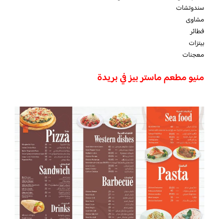
سندوتشات
مشاوى
فطائر
بيتزات
معجنات
منيو مطعم ماستر بيز في بريدة