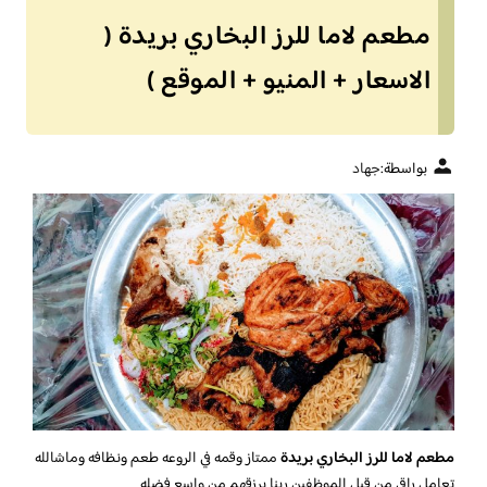
مطعم لاما للرز البخاري بريدة (
الاسعار + المنيو + الموقع )
بواسطة:
جهاد
مطعم لاما للرز البخاري بريدة
ممتاز وقمه في الروعه طعم ونظافه وماشالله
تعامل راقي من قبل الموظفين ربنا يرزقهم من واسع فضله