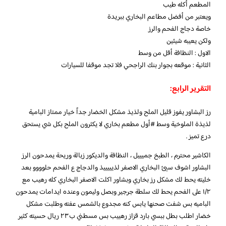
المطعم أكله طيب
ويعتبر من أفضل مطاعم البخاري ببريدة
خاصة دجاج الفحم والرز
ولكن يعيبه شيئين
الاول : النظافة أقل من وسط
الثانية : موقعه بجوار بنك الراجحي فلا تجد موقفا للسيارات
التقرير الرابع:
رز البشاور يفوز قليل الملح ولذيذ مشكل الخضار جداً خيار ممتاز البامية
لذيذة الملوخية وسط #أول مطعم بخاري لا يكثرون الملح بكل شي يستحق
درع تميز .
الكاشير محترم ، الطبخ جميييل ، النظافة والديكور زبالة وريحة يمدحون الرز
البشاور اشوف سيئ البخاري الاصفر لذيييييذ والدجاج ع الفحم حلوووو بعد
خليته يحط لك مشكل رز بخاري وبشاور اكلت الاصفر البخاري كله رهيب مع
١/٢ على الفحم يحط لك سلطة جرجير وبصل وليمون وعنده ايدامات يمدحون
الباميه بس شفت صحنها يابس كنه مجدوع بالشمس عفته وطلبت مشكل
خضار اطلب بطل ببسي بارد قزاز رهييب بس مسطني ب٢٣ ريال حسيته كثير