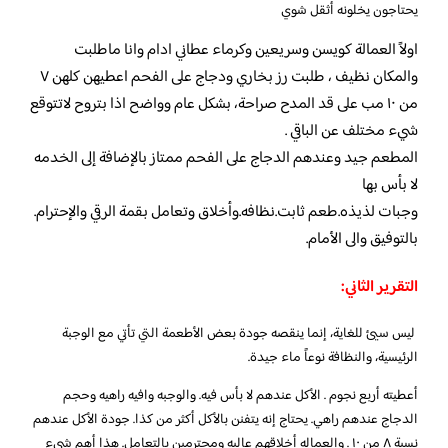
يحتاجون يخلونه أثقل شوي
اولاً العمالة كويسن وسريعين وكرماء عطاني ادام وانا ماطلبت
والمكان نظيف ، طلبت رز بخاري ودجاج على الفحم اعطيهن كلهن ٧
من ١٠ مب على قد المدح صراحة، بشكل عام وواضح اذا بتروح لاتتوقع
شيء مختلف عن الباقي .
المطعم جيد وعندهم الدجاج على الفحم ممتاز بالإضافة إلى الخدمه
لا بأس بها
وجبات لذيذه.طعم ثابت.نظافه.وأخلاق وتعامل بقمة الرقي والإحترام.
بالتوفيق والى الأمام.
التقرير الثاني:
ليس سيئ للغاية، إنما ينقصه جودة بعض الأطعمة التي تأتي مع الوجبة
الرئيسية، والنظافة نوعاً ماء جيدة.
أعطيته أربع نجوم . الأكل عندهم لا بأس فيه. والوجبه وافيه راهيه وحجم
الدجاج عندهم راهي. يحتاج إنه يتفنن بالأكل أكثر من كذا. جودة الأكل عندهم
نسبة ٨ من ١٠ . والعماله أخلاقهم عاليه ومحترمين بالتعامل. هذا أهم شيء