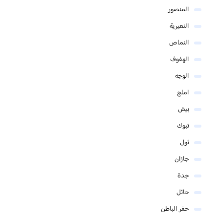
المنصور
النعيرية
النماص
الهفوف
الوجه
املج
بيش
تبوك
ثول
جازان
جدة
حائل
حفر الباطن