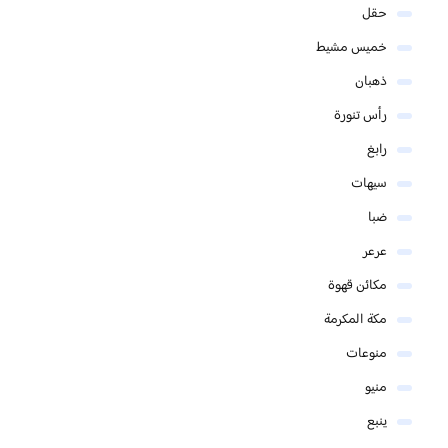
حقل
خميس مشيط
ذهبان
رأس تنورة
رابغ
سيهات
ضبا
عرعر
مكائن قهوة
مكة المكرمة
منوعات
منيو
ينبع