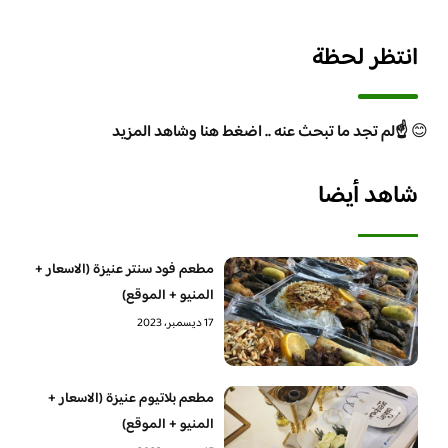
انتظر لحظة
😊
☝️لم تجد ما تبحث عنه .. اضغط هنا وشاهد المزيد
شاهد أيضا
مطعم فود سنتر عنيزة (الاسعار +
المنيو + الموقع)
17 ديسمبر، 2023
مطعم بلاتيوم عنيزة (الاسعار +
المنيو + الموقع)