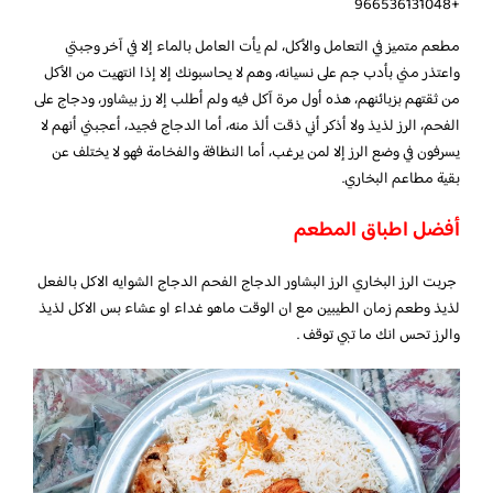
+966536131048
مطعم متميز في التعامل والأكل، لم يأت العامل بالماء إلا في آخر وجبتي
واعتذر مني بأدب جم على نسيانه، وهم لا يحاسبونك إلا إذا انتهيت من الأكل
من ثقتهم بزبائنهم، هذه أول مرة آكل فيه ولم أطلب إلا رز بيشاور، ودجاج على
الفحم، الرز لذيذ ولا أذكر أني ذقت ألذ منه، أما الدجاج فجيد، أعجبني أنهم لا
يسرفون في وضع الرز إلا لمن يرغب، أما النظافة والفخامة فهو لا يختلف عن
بقية مطاعم البخاري.
أفضل اطباق المطعم
جربت الرز البخاري الرز البشاور الدجاج الفحم الدجاج الشوايه الاكل بالفعل
لذيذ وطعم زمان الطيبين مع ان الوقت ماهو غداء او عشاء بس الاكل لذيذ
والرز تحس انك ما تبي توقف .