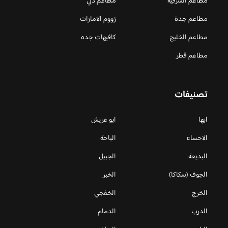
مطاعم الشرقية
مطاعم دبي
مطاعم جدة
زووم الامارات
مطاعم الخليج
كافيهات جده
مطاعم قطر
تصنيفات
ابها
ابو عريش
الاحساء
الباحة
البديعة
الجبيل
الجوف (سكاكا)
الخبر
الخرج
الخفجي
الدرب
الدمام