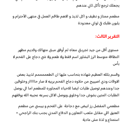
يجعلك ترجع تأكل ثاني عندهم.
مطعم ممتاز و نظيف و اكل لذيذ و الاهم طاقم العمل في منتهى الأحترام و
يلبون طلبك في ثواني معدودة
التقرير الثالث:
مستوى أقل من جيد تجربتي معاه لم أوفق مبنى متهالك وقديم مظهر
النظافة متوسط الرز البشاور اسم فقط ولا طعم ولا شي دجاج على الفحم لا
بأس
وقسم بللله العظيم شهاده بتحاسب عليها ان الطعممممم لذييذ بعض
الاوقات ودي اصيييح من حلاوه دجاج الفحم يربيه لا صار حااااار وخلوقين
جدا وعندهم توصيل طلبات ايضا للاحياء المجاوره للمطعم اما الي يوصل
الطلبات المتين بشوش جدا وخلوق ويوصل الاكل بسرعه عجيبه الله يوفقهم
مطعمي المفضل رز ابيض مع دجاجة على الفحم و بيبسي من مطعم
العتيق اللي مقابل ملعب التعاون و الدفاع المدني بجنب بنك الراجحي =
استمتاع و لذة مش عادية