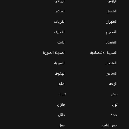
الرايس
الرياض
الشقيق
الطائف
الظهران
القريات
القصيم
القطيف
القنفذه
الليث
المدينة الاقتصادية
المدينة المنورة
المنصور
النعيرية
النماص
الهفوف
الوجه
املج
بيش
تبوك
ثول
جازان
جدة
حائل
حفر الباطن
حقل