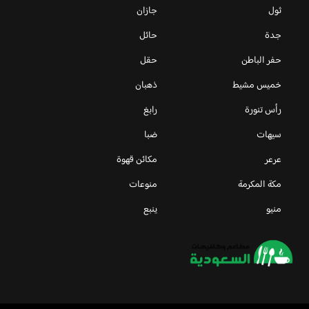
ثول
جازان
جدة
حائل
حفر الباطن
حقل
خميس مشيط
ذهبان
رأس تنورة
رابغ
سيهات
ضبا
عرعر
مكائن قهوة
مكة المكرمة
منوعات
منيو
ينبع