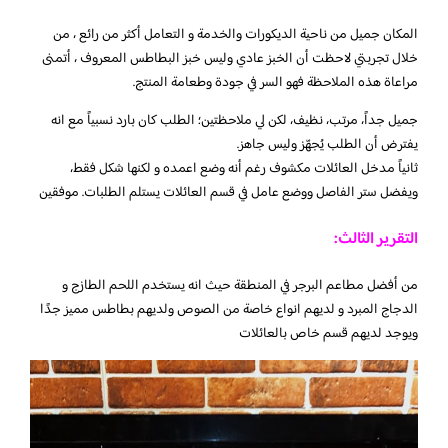
المكان جميل من ناحية الديكورات والخدمة و التعامل أكثر من رائع ، من
خلال تجربتي لاحظت أن الخبز عادي وليس خبز البطاطس المعروف ، أتمنى
مراعاة هذه الملاحظة فهو السر في جودة وطعامة المنتج.
جميل جداً، مرتب، نظيف، لكن لي ملاحظتين؛ الطلب كان بارد نسبياً مع انه
يفترض أن الطلب يُجهّز وليس جاهز.
ثانياً مدخل العائلات مكشوف رغم أنه وضع اعمده و لكنها شكل فقط،
ويفضل ستر الفاصل ووضع عامل في قسم العائلات يستلم الطلبات. موفقين
التقرير الثالث:
من أفضل مطاعم البرجر في المنطقة حيث انه يستخدم اللحم الطازج و
الدجاج المبرد و لديهم انواع خاصة من الصوص ولديهم بطاطس مميز جدًا
ويوجد لديهم قسم خاص بالعائلات