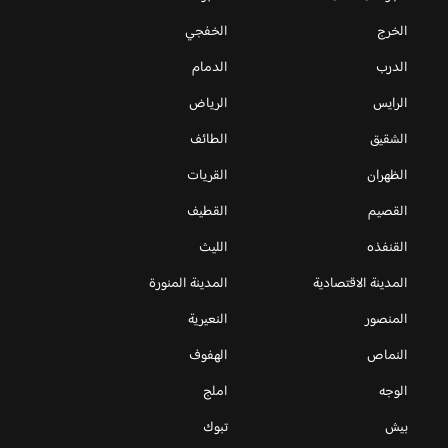
الخرج
الخفجي
الدرب
الدمام
الرايس
الرياض
الشقيق
الطائف
الظهران
القريات
القصيم
القطيف
القنفذه
الليث
المدينة الاقتصادية
المدينة المنورة
المنصور
النعيرية
النماص
الهفوف
الوجه
املج
بيش
تبوك