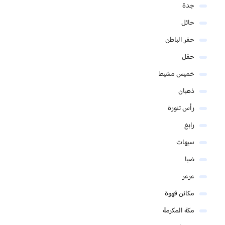
جدة
حائل
حفر الباطن
حقل
خميس مشيط
ذهبان
رأس تنورة
رابغ
سيهات
ضبا
عرعر
مكائن قهوة
مكة المكرمة