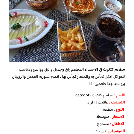
مطعم كتكوت في الاحساء
المطعم راقي وجميل وانيق وواسع ومناسب
للعوائل الاكل لابأس به والاسعار لابأس بها ، انصح بشوربة العدس والروبيان
بروستد جدا طعمين 👌🏻
الأسم :
مطعم كتكوت -catcoot
التصنيف
:
عائلات | افراد
النوع
:
مطعم
الاسعار
:
متوسطة
الاطفال
:
مسموح
الموسيقى
:
لا
يوجد