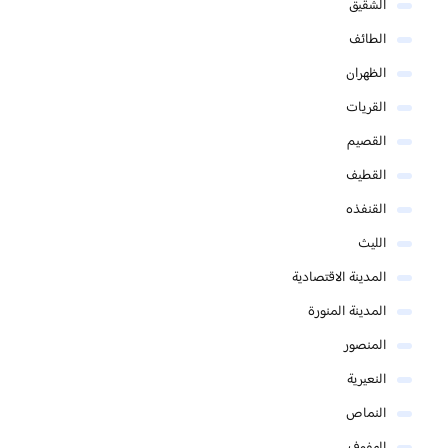
الشقيق
الطائف
الظهران
القريات
القصيم
القطيف
القنفذه
الليث
المدينة الاقتصادية
المدينة المنورة
المنصور
النعيرية
النماص
الهفوف