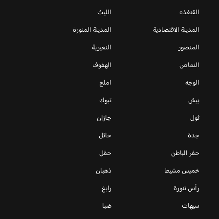
القنفذه
الليث
المدينة الاقتصادية
المدينة المنورة
المنصور
النعيرية
النماص
الهفوف
الوجه
املج
بيش
تبوك
ثول
جازان
جدة
حائل
حفر الباطن
حقل
خميس مشيط
ذهبان
رأس تنورة
رابغ
سيهات
ضبا