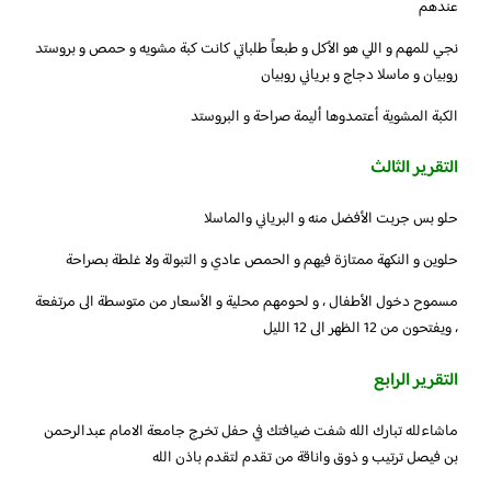
عندهم
نجي للمهم و اللي هو الأكل و طبعاً طلباتي كانت كبة مشويه و حمص و بروستد
روبيان و ماسلا دجاج و برياني روبيان
الكبة المشوية أعتمدوها أليمة صراحة و البروستد
التقرير الثالث
حلو بس جربت الأفضل منه و البرياني والماسلا
حلوين و النكهة ممتازة فيهم و الحمص عادي و التبولة ولا غلطة بصراحة
مسموح دخول الأطفال ، و لحومهم محلية و الأسعار من متوسطة الى مرتفعة
، ويفتحون من 12 الظهر الى 12 الليل
التقرير الرابع
ماشاءلله تبارك الله شفت ضيافتك في حفل تخرج جامعة الامام عبدالرحمن
بن فيصل ترتيب و ذوق واناقة من تقدم لتقدم باذن الله