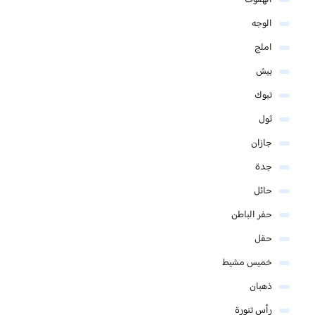
الوجه
املج
بيش
تبوك
ثول
جازان
جدة
حائل
حفر الباطن
حقل
خميس مشيط
ذهبان
رأس تنورة