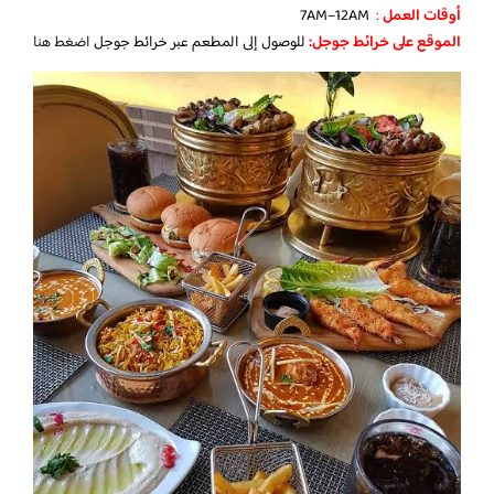
‏أوقات العمل
:
7AM–12AM
الموقع على خرائط جوجل:
للوصول إلى المطعم عبر خرائط جوجل
اضغط هنا