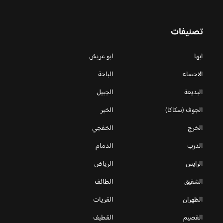
تصنيفات
ابها
ابو عريش
الاحساء
الباحة
البديعة
الجبيل
الجوف (سكاكا)
الخبر
الخرج
الخفجي
الدرب
الدمام
الرايس
الرياض
الشقيق
الطائف
الظهران
القريات
القصيم
القطيف