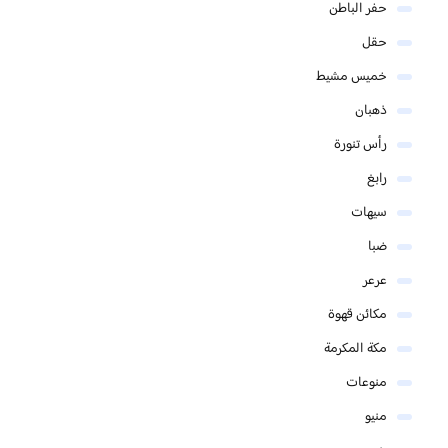
حفر الباطن
حقل
خميس مشيط
ذهبان
رأس تنورة
رابغ
سيهات
ضبا
عرعر
مكائن قهوة
مكة المكرمة
منوعات
منيو