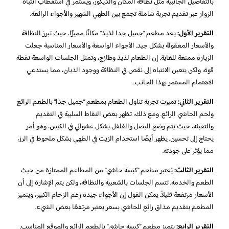
بالتفاصيل الجانبية مثل نظافة المكان والديكور، ويستمر في استقطاب انتباه
الزوار عبر تقديم تجربة شاملة تجمع بين الطهي الشهير والأجواء الرائعة.
التقرير الأول:
يعد مطعم “جميل جدا لذيذ” مكانًا مميزًا، حيث تبرز النظافة
والأسعار المعقولة بشكل جيد. الأجواء الواسعة والأسعار المناسبة جعلت
الزيارة ممتعة للغاية. إن الطعام لذيذ وطازج، وتمثل الجلسات الواسعة نقطة
قوة، ولكن يتعين الانتباه إلى نقص في النظافة ووجود الذبان، مما يستدعي
الاهتمام المستمر بهذا الجانب.
التقرير الثاني:
تميزت تجربة تناول الطعام بمطعم “جميل جدا” بالطعم الرائع
ولحم الحاشي الرائع. ومع ذلك، تظهر بعض النقاط السلبية في التقديم
والتعبئة، حيث يتم وضع البصل والفلفل بشكل عشوائي في الكيس، وهو أمر
يحتاج إلى تحسين. يظهر أيضًا استخدام الزيت في الطهي بشكل ملحوظ في الرز،
مما يؤثر على جودته.
التقرير الثالث:
يُعتبر مطعم “كبسة حاشي” من المطاعم الممتازة من حيث
الطعم والخدمة. تتسم الجلسات بالشعبية والنظافة، ولكن يتم الإشارة إلى أن
الأسعار مرتفعة قليلاً. يمكن القول إن الأجواء جيدة رغم الزحام الكبير، ويتميز
المطعم بتقديم مذاق رائع للحاشي بسعر يعتبر مرتفعًا بعض الشيء.
التقرير الرابع:
يتميز مطعم “كبسة حاشي” بالطعم الرائع والموقع المناسب.