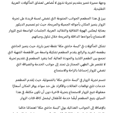
وجهة مميزة تتميز بتقديم تجربة تذوق لا تُضاهى لعشاق المأكولات العربية
التقليدية.
يبرز في هذا المطعم الجوانب المتنوعة التي تضفي لمسة فريدة على تجربة
الزوار. يتميز المكان بأجوائه الجميلة والمريحة، حيث تم تصميم الديكور
بعناية ليعكس الهوية الثقافية والتقاليد العربية. الجلسات الواسعة تتيح للزوار
الاستمتاع بأجواءها الدافئة والمريحة خلال تناول وجباتهم.
تشكل المأكولات في “كبسة حاشي مكة” نقطة تميز بارزة، حيث يتميز الحاشي
بطعمه الفريد والرائع. يقدم المطعم تشكيلة واسعة من الأطعمة الشهية التي
تجمع بين الطعم اللذيذ والجودة العالية. كما يتفرد المطعم في تقديم تجربة
لا تقتصر على الطهي الممتاز بل تمتد إلى جوانب الخدمة والضيافة التي
تضفي للزوار إحساسًا بالراحة والاستمتاع.
تتسم تجربة الزوار في “كبسة حاشي مكة” بالشمولية، حيث يُقدم المطعم
خدمات تلبي توقعات العائلات والأفراد على حد سواء. يوفر المكان أسعارًا
معقولة تتيح للزوار الاستمتاع بتجربة فاخرة دون أن تكون مكلفة. في هذا
السياق، يتيح المطعم أيضًا خدمة للأطفال ليشمل كافة فئات الزوار.
بالإضافة إلى الجوانب الغذائية، يولي “كبسة حاشي مكة” اهتمامًا خاصًا