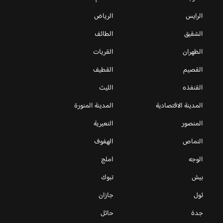
الرايس
الرياض
الشقيق
الطائف
الظهران
القريات
القصيم
القطيف
القنفذه
الليث
المدينة الاقتصادية
المدينة المنورة
المنصور
النعيرية
النماص
الهفوف
الوجه
املج
بيش
تبوك
ثول
جازان
جدة
حائل