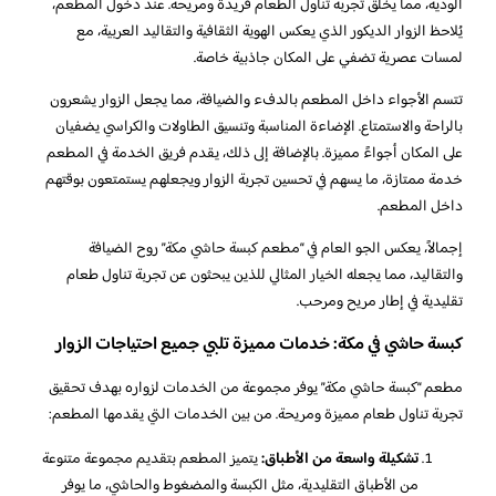
الودية، مما يخلق تجربة تناول الطعام فريدة ومريحة. عند دخول المطعم،
يُلاحظ الزوار الديكور الذي يعكس الهوية الثقافية والتقاليد العربية، مع
لمسات عصرية تضفي على المكان جاذبية خاصة.
تتسم الأجواء داخل المطعم بالدفء والضيافة، مما يجعل الزوار يشعرون
بالراحة والاستمتاع. الإضاءة المناسبة وتنسيق الطاولات والكراسي يضفيان
على المكان أجواءً مميزة. بالإضافة إلى ذلك، يقدم فريق الخدمة في المطعم
خدمة ممتازة، ما يسهم في تحسين تجربة الزوار ويجعلهم يستمتعون بوقتهم
داخل المطعم.
إجمالاً، يعكس الجو العام في “مطعم كبسة حاشي مكة” روح الضيافة
والتقاليد، مما يجعله الخيار المثالي للذين يبحثون عن تجربة تناول طعام
تقليدية في إطار مريح ومرحب.
كبسة حاشي في مكة: خدمات مميزة تلبي جميع احتياجات الزوار
مطعم “كبسة حاشي مكة” يوفر مجموعة من الخدمات لزواره بهدف تحقيق
تجربة تناول طعام مميزة ومريحة. من بين الخدمات التي يقدمها المطعم:
تشكيلة واسعة من الأطباق:
يتميز المطعم بتقديم مجموعة متنوعة
من الأطباق التقليدية، مثل الكبسة والمضغوط والحاشي، ما يوفر