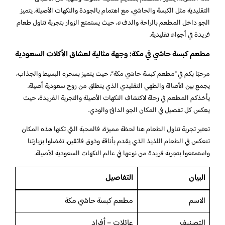
التقليدية مثل الكبسة والحاشي، مع اهتمام بالجودة والنكهات الأصيلة. يتميز
الجو داخل المطعم بالراحة والدفء، حيث يستمتع الزوار بتجربة تناول طعام
فريدة في أجواء تقليدية.
مطعم كبسة حاشي في مكة: وجهة مثالية لعشاق الأكلات السعودية
مرحبًا بكم في “مطعم كبسة حاشي مكة”، حيث يتميز بسحره البسيط والجذاب،
يجمع بين الأصالة والطهي التقليدي الذي ينطلق من روح سعودية أصيلة.
يأخذكم المطعم في رحلة لاكتشاف النكهات الأصيلة والتجربة الفريدة، حيث
يعكس كل تفصيل في المكان الجو الدافئ والودي.
تعتبر تجربة تناول الطعام هنا لحظة مميزة، فالمحبة التي تكنها هذه المكان
تنعكس في الطعام اللذيذ الذي يقدم بأناقة وذوق فائقين. تفضلوا بزيارتنا
واستمتعوا بتجربة فريدة من نوعها في عالم النكهات السعودية الأصيلة.
البيان
التفاصيل
الاسم
مطعم كبسة حاشي مكة
التصنيف
عائلات – أفراد