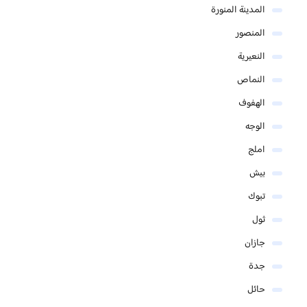
المدينة المنورة
المنصور
النعيرية
النماص
الهفوف
الوجه
املج
بيش
تبوك
ثول
جازان
جدة
حائل