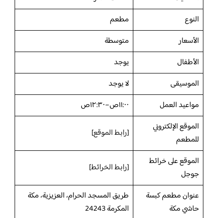
النوع
مطعم
الأسعار
متوسطة
الأطفال
يوجد
الموسيقى
لا يوجد
مواعيد العمل
١١:٠٠ص–١٢:٣٠ص
الموقع الإلكتروني
[
رابط الموقع
]
للمطعم
الموقع على خرائط
[
رابط الخرائط
]
جوجل
عنوان مطعم كبسة
طریق المسجد الحرام، العزيزية، مكة
حاشي مكة
المكرمة 24243