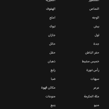
المنصور
النعيرية
النماص
الهفوف
الوجه
املج
بيش
تبوك
ثول
جازان
جدة
حائل
حفر الباطن
حقل
خميس مشيط
ذهبان
رأس تنورة
رابغ
سيهات
ضبا
عرعر
مكائن قهوة
مكة المكرمة
منوعات
منيو
ينبع