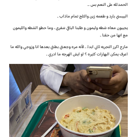
الحمدلله على النعم بس …
البيبسي بارد و طعمه زين والثلج تمام ماذاب ..
يجيبون معاه شطه وليمون و طلبنا الباقي سَفري ، وما حطو الشطه والليمون
مع انها من حقنا ..
مارح اكرر التجربه ثاني ابدا. .. لأنه مره وجعني بطني بعدها انا وزوجي والله ما
اعرف يمكن البهارات كثيره ؟ او ايش الهرجه ما ادري ..