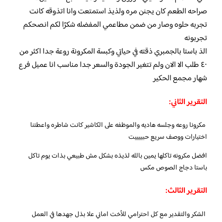
صراحه الطعم كان يجنن مره ولذيذ استمتعت وانا اتذوقه كانت
تجربه حلوه وصار من ضمن مطاعمي المفضله شكرًا لكم انصحكم
تجربونه
الذ باستا بالجمبري ذقته في حياتي وكبسة المكرونة روعة جدا اكثر من
٤٠ طلب الا الان ولم تتغير الجودة والسعر جدا مناسب انا عميل فرع
شهار مجمع الحكير
التقرير الثاني:
مكرونا روعه وجلسه هاديه والموظفه على الكاشير كانت شاطره واعطتنا
اختيارات ووصف سريع حبييييت
افضل مكرونه تاكلها يمين بالله لذيذه بشكل مش طبيعي بذات يوم تاكل
باستا دجاج الصوص مكس
التقرير الثالث:
الشكر والتقدير مع كل احترامي للأخت اماني علا بذل جهدها في العمل