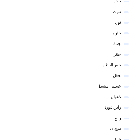
بيش
تبوك
ثول
جازان
جدة
حائل
حفر الباطن
حقل
خميس مشيط
ذهبان
رأس تنورة
رابغ
سيهات
ضبا