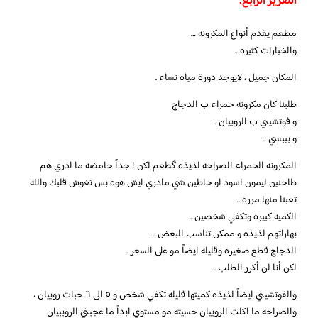
التقرير الرابع:
مطعم يقدم أنواع المكرونه …
والخيارات كثيره ..
المكان جميل ، لايوجد دورة مياه نساء .
طلبنا كان مكرونه حمراء ب الدجاج
و فوتشيني ب الروبيان ..
و بيبسي ..
المكرونه الحمراء الصراحه لذيذه گطعم لكن ! جداً حامضه ما ادري هم
طاحنين ليمون اسود او حاطين شي مادري ايش هوه بس تغوش قلبك والله
تعبنا منها مرره ..
الكميه كبيره وتكفي شخصين ..
بهاراتهم لذيذه و ممكن تناسب البعض ..
الدجاج قطع صغيره وقليله ايضاً مو على السعر ..
لكن أنا لن أكرر الطلب ..
والفوتشيني ايضاً لذيذه كميتها قليله تكفي شخص و ٥ الى ٦ حبات روبيان ،
والصراحه ما اكلت الروبيان حسيته مو مستوي ابداً ما عجبني الروببيان