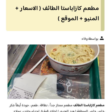
مطعم كازاباستا الطائف ( الاسعار +
المنيو + الموقع )
بواسطة:
وفاء
مطعم كازاباستا الطائف
مطعم ممتاز جداً ، نظافة ، طعم ، جودة أيظاً شكر
خاص خاص للموظفة ( هند العتيبي ) اخلاق قمة في احترام وتقدير عملاء