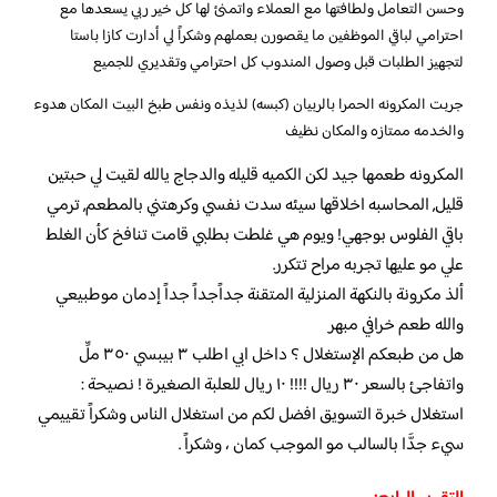
وحسن التعامل ولطافتها مع العملاء واتمنئ لها كل خير ربي يسعدها مع
احترامي لباقي الموظفين ما يقصورن بعملهم وشكراً لي أدارت كازا باستا
لتجهيز الطلبات قبل وصول المندوب كل احترامي وتقديري للجميع
جربت المكرونه الحمرا بالربيان (كبسه) لذيذه ونفس طبخ البيت المكان هدوء
والخدمه ممتازه والمكان نظيف
المكرونه طعمها جيد لكن الكميه قليله والدجاج يالله لقيت لي حبتين
قليل, المحاسبه اخلاقها سيئه سدت نفسي وكرهتني بالمطعم, ترمي
باقي الفلوس بوجهي! ويوم هي غلطت بطلبي قامت تنافخ كأن الغلط
علي مو عليها تجربه مراح تتكرر.
ألذ مكرونة بالنكهة المنزلية المتقنة جداًجداً جداً إدمان موطبيعي
والله طعم خرافي مبهر
هل من طبعكم الإستغلال ؟ داخل ابي اطلب ٣ بيبسي ٣٥٠ ملِّ
واتفاجئ بالسعر ٣٠ ريال !!!! ١٠ ريال للعلبة الصغيرة ! نصيحة :
استغلال خبرة التسويق افضل لكم من استغلال الناس وشكراً تقييمي
سيء جدَّا بالسالب مو الموجب كمان ، وشكراً .