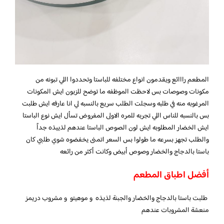
المطعم رااائع ويقدمون انواع مختلفه للباستا وتحددوا اللي تبونه من
مكونات وصوصات بس لاحظت الموظفه ما توضح للزبون ايش المكونات
المرغوبه منه في طلبه وسجلت الطلب سريع بالنسبه لي انا عارفه ايش طلبت
بس بالنسبه للناس اللي تجربه للمره الاولى المفروض تسأل ايش نوع الباستا
ايش الخضار المطلوبه ايش لون الصوص الباستا عندهم لذييذه جداً
والطلب تجهز بسرعه ما طولوا بس السعر اتمنى يخفضوه شوي طلبي كان
باستا بالدجاج والخضار وصوص أبيض وكانت أكثر من رائعه
أفضل اطباق المطعم
طلبت باستا بالدجاج والخضار والجبنة لذيذه و موهيتو و مشروب دريمز
منعشة المشروبات عندهم