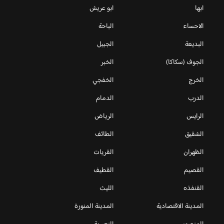
ابها
ابو عريش
الاحساء
الباحة
البديعة
الجبيل
الجوف (سكاكا)
الخبر
الخرج
الخفجي
الدرب
الدمام
الرايس
الرياض
الشقيق
الطائف
الظهران
القريات
القصيم
القطيف
القنفذه
الليث
المدينة الاقتصادية
المدينة المنورة