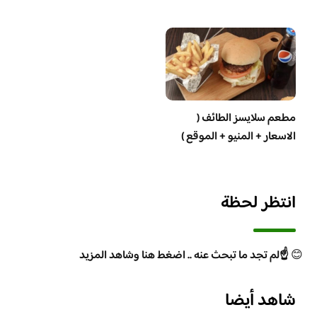
مطعم سلايسز الطائف (
الاسعار + المنيو + الموقع )
انتظر لحظة
😊
☝️لم تجد ما تبحث عنه .. اضغط هنا وشاهد المزيد
شاهد أيضا