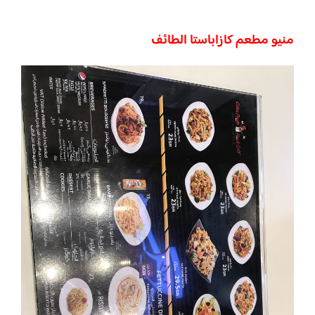
منيو مطعم كازاباستا الطائف