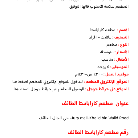
المطعم سلاسة الاسلوب فالها التوفيق.
الاسم :
مطعم كازاباستا
التصنيف
:
عائلات – افراد
النوع :
مطعم
الأسعار
:
متوسطة
الأطفال
:
مناسب
الموسيقى :
لا يوجد
مواعيد العمل :
،، ١١:٣٠ص–١١:٣٠م
الموقع الإلكتروني للمطعم
:
للدخول للموقع الإلكتروني للمطعم
اضغط هنا
الموقع على خرائط جوجل
:
للوصول للمطعم عبر خرائط جوجل
اضغط هنا
عنوان مطعم كازاباستا الطائف
Jury mall، Khalid bin Walid Road،، حي الجال، الطائف
رقم مطعم كازاباستا الطائف