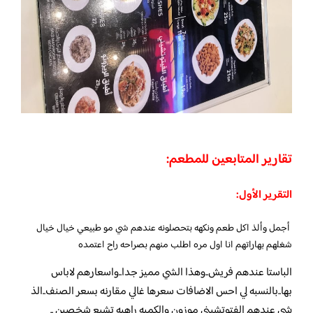
تقارير المتابعين للمطعم:
التقرير الأول:
أجمل وألذ اكل طعم ونكهه بتحصلونه عندهم شي مو طبيعي خيال خيال
شغلهم بهاراتهم انا اول مره اطلب منهم بصراحه راح اعتمده
الباستا عندهم فريش..وهذا الشي مميز جدا..واسعارهم لاباس
بها..بالنسبه لي احس الاضافات سعرها غالي مقارنه بسعر الصنف..الذ
شي عندهم الفتوتشيني موزون والكميه راهيه تشبع شخصين ..