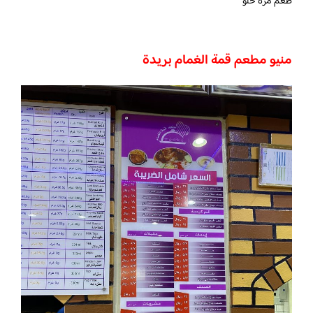
طعم مره حلو
منيو مطعم قمة الغمام بريدة