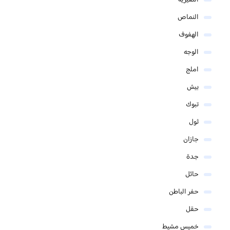
النماص
الهفوف
الوجه
املج
بيش
تبوك
ثول
جازان
جدة
حائل
حفر الباطن
حقل
خميس مشيط