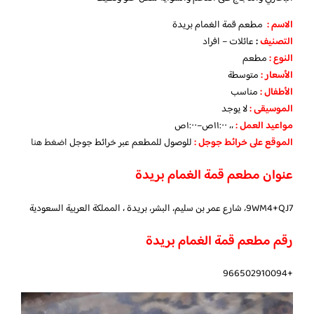
الاسم :
مطعم قمة الغمام بريدة
التصنيف
:
عائلات – افراد
النوع :
مطعم
الأسعار
:
متوسطة
الأطفال
:
مناسب
الموسيقى :
لا يوجد
مواعيد العمل :
،، ١١:٠٠ص–١:٠٠ص
الموقع على خرائط جوجل
:
للوصول للمطعم عبر خرائط جوجل
اضغط هنا
عنوان مطعم قمة الغمام بريدة
9WM4+QJ7، شارع عمر بن سليم، البشر، بريدة ، المملكة العربية السعودية
رقم مطعم قمة الغمام بريدة
+966502910094