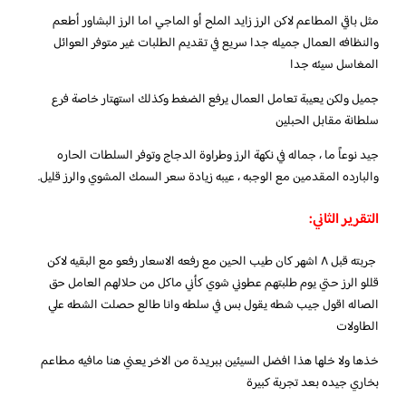
مثل باقي المطاعم لاكن الرز زايد الملح أو الماجي اما الرز البشاور أطعم
والنظافه العمال جميله جدا سريع في تقديم الطلبات غير متوفر العوائل
المغاسل سيئه جدا
جميل ولكن يعيبة تعامل العمال يرفع الضغط وكذلك استهتار خاصة فرع
سلطانة مقابل الحبلين
جيد نوعاً ما ، جماله في نكهة الرز وطراوة الدجاج وتوفر السلطات الحاره
والبارده المقدمين مع الوجبه ، عيبه زيادة سعر السمك المشوي والرز قليل.
التقرير الثاني:
جربته قبل ٨ اشهر كان طيب الحين مع رفعه الاسعار رفعو مع البقيه لاكن
قللو الرز حتي يوم طلبتهم عطوني شوي كأني ماكل من حلالهم العامل حق
الصاله اقول جيب شطه يقول بس في سلطه وانا طالع حصلت الشطه علي
الطاولات
خذها ولا خلها هذا افضل السيئين ببريدة من الاخر يعني هنا مافيه مطاعم
بخاري جيده بعد تجربة كبيرة