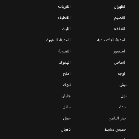
الظهران
القريات
القصيم
القطيف
القنفذه
الليث
المدينة الاقتصادية
المدينة المنورة
المنصور
النعيرية
النماص
الهفوف
الوجه
املج
بيش
تبوك
ثول
جازان
جدة
حائل
حفر الباطن
حقل
خميس مشيط
ذهبان