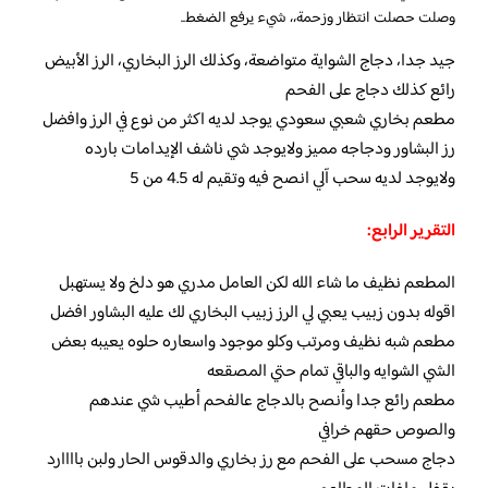
وصلت حصلت انتظار وزحمة،، شيء يرفع الضغط..
جيد جدا، دجاج الشواية متواضعة، وكذلك الرز البخاري، الرز الأبيض
رائع كذلك دجاج على الفحم
مطعم بخاري شعبي سعودي يوجد لديه اكثر من نوع في الرز وافضل
رز البشاور ودجاجه مميز ولايوجد شي ناشف الإيدامات بارده
ولايوجد لديه سحب آلي انصح فيه وتقيم له 4.5 من 5
التقرير الرابع:
المطعم نظيف ما شاء الله لكن العامل مدري هو دلخ ولا يستهبل
اقوله بدون زبيب يعبي لي الرز زبيب البخاري لك عليه البشاور افضل
مطعم شبه نظيف ومرتب وكلو موجود واسعاره حلوه يعيبه بعض
الشي الشوايه والباقي تمام حتي المصقعه
مطعم رائع جدا وأنصح بالدجاج عالفحم أطيب شي عندهم
والصوص حقهم خرافي
دجاج مسحب على الفحم مع رز بخاري والدقوس الحار ولبن باااارد