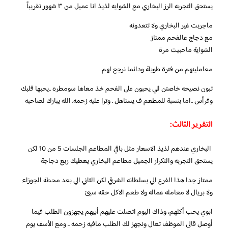
يستحق التجربه الرز البخاري مع الشوايه لذيذ انا عميل من ٣ شهور تقريباً
ماجربت غير البخاري ولا تتعدونه
مع دجاج عالفحم ممتاز
الشواية ماحبيت مرة
معاملينهم من فترة طويلة ودائما نرجع لهم
تبون نصيحه خاصتن للي يحبون على الفحم خذ معاها سومطره ..يحبها قلبك
وفرأس ..اما بنسبة للمطعم ف يستاهل . وترا عليه زحمه. الله يبارك لصاحبه
التقرير الثالث:
البخاري عندهم لذيذ الاسعار مثل باقي المطاعم الجلسات 5 من 10 لكن
يستحق التجربه والتكرار الجميل مطاعم البخاري يعطيك ربع دجاجة
ممتاز جدا هذا الفرع الي بسلطانه الشرقي لكن الثاني الي بعد محطة الجوزاء
ولا بريال لا معامله عماله ولا طعم الاكل حقه سيئ
ابوي يحب أكلهم، وذاك اليوم اتصلت عليهم أبيهم يجهزون الطلب فيما
أوصل قالي الموظف تعال ونجهز لك الطلب مافيه زحمه .. ومع الأسف يوم