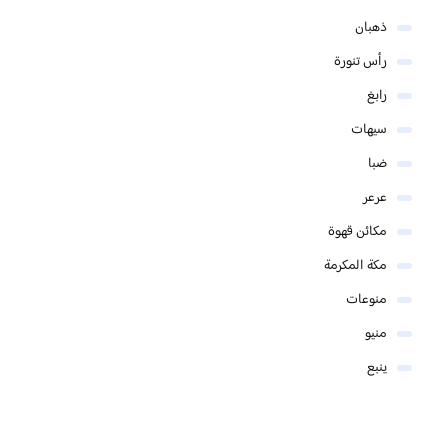
ذهبان
رأس تنورة
رابغ
سيهات
ضبا
عرعر
مكائن قهوة
مكة المكرمة
منوعات
منيو
ينبع