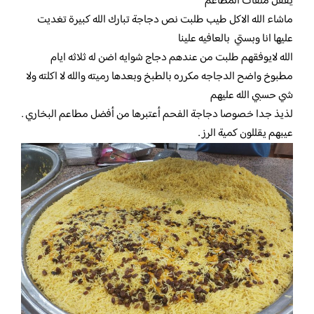
يقفل ملفات المطاعم
ماشاء الله الاكل طيب طلبت نص دجاجة تبارك الله كبيرة تغديت
عليها انا وبستي بالعافيه علينا
الله لايوفقهم طلبت من عندهم دجاج شوايه اضن له ثلاثه ايام
مطبوخ واضح الدجاجه مكرره بالطبخ وبعدها رميته والله لا اكلته ولا
شي حسبي الله عليهم
لذيذ جدا خصوصا دجاجة الفحم أعتبرها من أفضل مطاعم البخاري .
عيبهم يقللون كمية الرز .