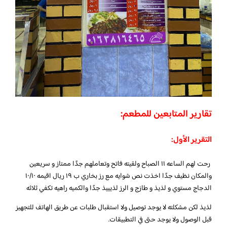
تقارير المتابعين للمطعم:
التقرير الأول:
رحت لهم الساعه ١١ الصباح ولقيته فاتح وتعاملهم جدًا ممتاز و سريعين
والمكان نظيف جدًا اخذت نص شوايه مع رز بخاري ب ١٩ ريال اقيمه ١٠/١٠
الدجاج مستوي و لذيذ و طازج و الرز لذيييذ جدًا والكميه راهيه تكفي ثلاثه
لذيذ لكن مشكلته لا يوجد توصيل ولا استقبال طلبات عن طريق الهاتف للتجهيز
قبل الوصول ولا يوجد حتى في التطبيقات.