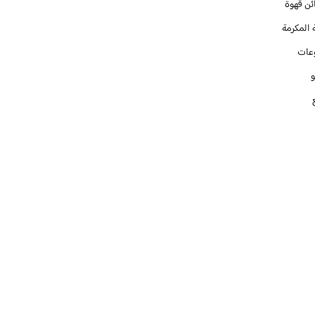
ئن قهوة
 المكرمة
عات
و