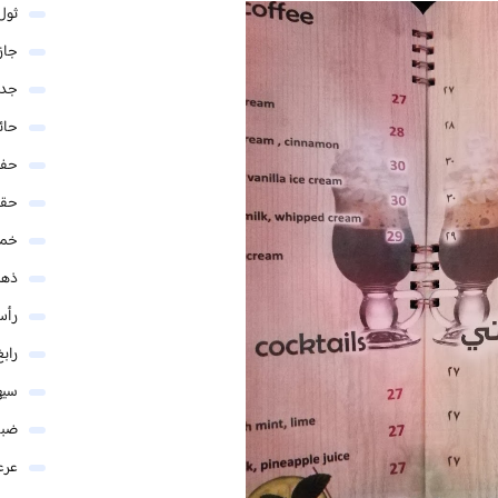
ثول
جاز
جدة
حائ
حفر
حق
خمي
ذهب
رأس
رابغ
سيه
ضبا
عرع