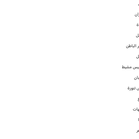
ان
ل
 الباطن
ل
س مشيط
ان
 تنورة
ات
ر