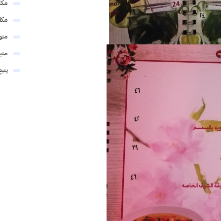
مكا
مكة
منو
مني
ينبع