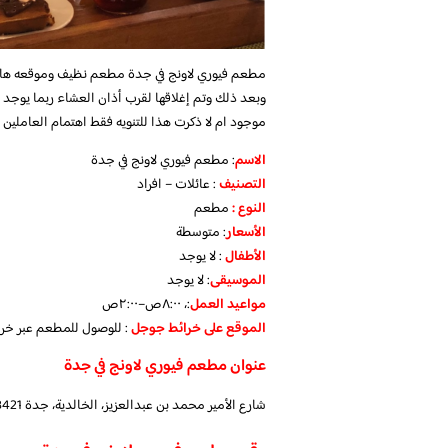
مطعم فيوري لاونج في جدة مطعم نظيف وموقعه هاد
وبعد ذلك وتم إغلاقها لقرب أذان العشاء ربما يوجد 
موجود ام لا ذكرت هذا للتنويه فقط اهتمام العاملين م
الاسم
: مطعم فيوري لاونج في جدة
التصنيف
: عائلات – افراد
النوع :
مطعم
الأسعار
:
متوسطة
الأطفال
: لا
يوجد
الموسيقى
:
لا يوجد
مواعيد العمل
:، ٨:٠٠ص–٢:٠٠ص
الموقع على خرائط جوجل
: للوصول للمطعم عبر خر
عنوان مطعم فيوري لاونج في جدة
شارع الأمير محمد بن عبدالعزيز، الخالدية، جدة 23421، المملكة العربية السعودية