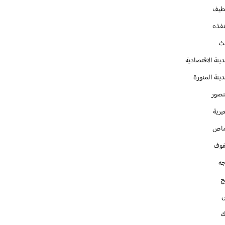
طيف
نفذه
يث
ينة الاقتصادية
ينة المنورة
نصور
يرية
ماص
فوف
جه
ج
ك