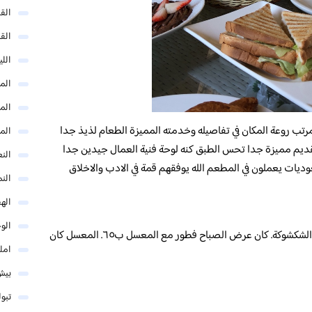
الق
الق
الل
المد
المد
ومرتب روعة المكان في تفاصيله وخدمته المميزة الطعام لذيذ جدا
الم
ديم مميزة جدا تحس الطبق كنه لوحة فنية العمال جيدين جدا
النع
يات يعملون في المطعم الله يوفقهم قمة في الادب والاخلاق
الن
اله
الو
المكان جميل وهادئ .الفطور كان طعم وخاصه الشكشوكة. كان عرض الصباح فطور مع المعسل ب٦٥. المعسل كان
امل
بيش
تبو