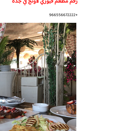
رقم مطعم فيوري لاونج في جدة
+966556672222