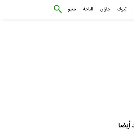
تبوك
جازان
الباحة
منيو
أيضا