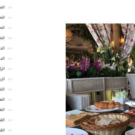
الج
الخب
الخ
الخ
الد
الد
الر
الر
الش
الط
الظ
الق
الق