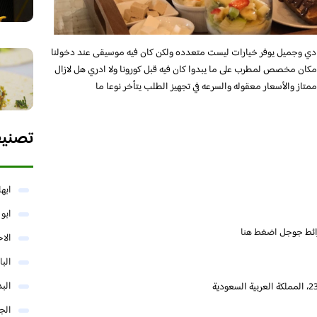
ي وجميل يوفر خيارات ليست متعدده ولكن كان فيه موسيقى عند دخولنا
مكان مخصص لمطرب على ما يبدوا كان فيه قبل كورونا ولا ادري هل لازال
متاز والأسعار معقوله والسرعه في تجهيز الطلب يتأخر نوعا ما
تصني
ابها
ابو
ائط جوجل
اضغط هنا
الا
البا
البد
الج