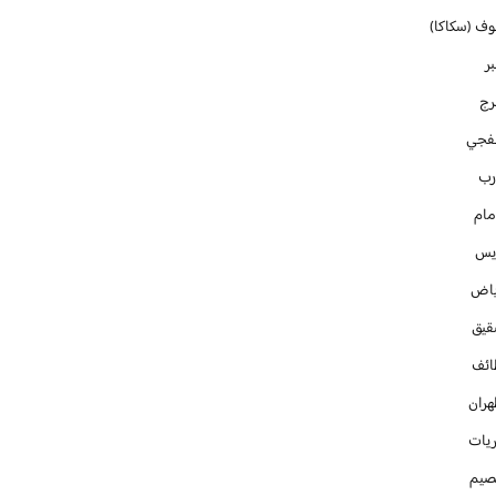
وف (سكاكا)
ر
رج
فجي
رب
مام
ايس
ياض
قيق
ائف
هران
ريات
صيم