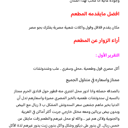
وجودة عالية انا محب لهذا المكان
افضل مايقدمه المطعم
مكان يقدم فلافل وفول واكلات شعبية مصرية يفكرك بجو مصر
أراء الزوار عن المطعم
التقرير الأول :
أكل مصري فول وطعمية ..محلي وسفري .. علب وشندوتشات
ممتاز واسعاره في متناول الجميع
بالصدفه حصلته وانا ادور محل اشتري منه فطور حول فنادق الحرم ممتاز
بالنسبه لي سندوتشات طعميه بالخبز المصري مميزة واسعارهم تدل أن
الدنيا بخير ماهم جشعين سعر السندوتش المشكل ب 3 ريال مع البيض
وبدون بيض بريالين ومعه مخلل خارجي جربت أكثر أماكن في الغربية
والجنوبية ولاكن هم غير … والله لو محل غيرهم والطعم زفت مايقل عن
خمس ريال.. الي يدور على ديكور وشكل واكل بدون زيت يدور غيرهم لذة الأكل