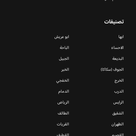
تصنيفات
ابها
ابو عريش
الاحساء
الباحة
البديعة
الجبيل
الجوف (سكاكا)
الخبر
الخرج
الخفجي
الدرب
الدمام
الرايس
الرياض
الشقيق
الطائف
الظهران
القريات
القصيم
القطيف