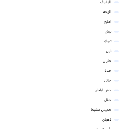
الهفوف
الوجه
املج
بيش
تبوك
ثول
جازان
جدة
حائل
حفر الباطن
حقل
خميس مشيط
ذهبان