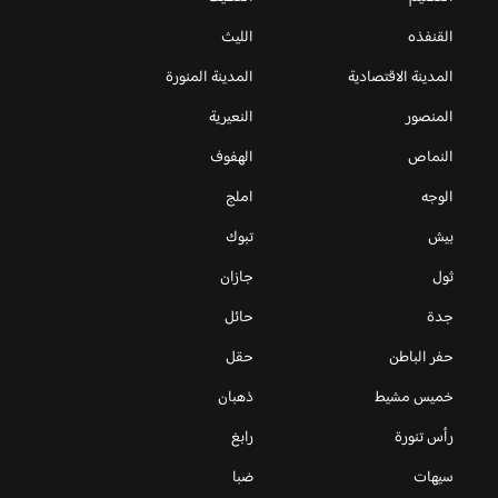
القنفذه
الليث
المدينة الاقتصادية
المدينة المنورة
المنصور
النعيرية
النماص
الهفوف
الوجه
املج
بيش
تبوك
ثول
جازان
جدة
حائل
حفر الباطن
حقل
خميس مشيط
ذهبان
رأس تنورة
رابغ
سيهات
ضبا