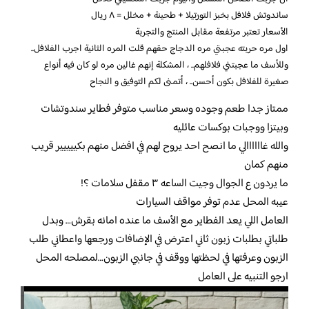
ساندوتش فلافل بخبز التورتيلا + طحينة + مخلل = ٨ ريال
الأسعار تعتبر مرتفعة مقابل المنتج والتجربة
اول مره حربته عجبتي مره الدجاج حقهم قلت المره الثانية اجرب الفلافل..
وللأسف ما عجبتني فلافلهم.. ، المشكلة إنهم غالين مره لو كان فيه أنواع
صغيرة للفلافل بكون أحسن.. ، أتمنى لكم التوفيق و النجاح
ممتاز جدا طعم وجوده وسعر مناسب متوفر فطاير سندوتشات
وبيتزا ووجبات بوكسات عائليه
والله غاااااالي ما انصح احد يروح لهم في افضل منهم بكييييير قريب
منهم كمان
ما يردون ع الجوال وجيت الساعه ٣ مقفل سلامات ؟!
عيبه المحل عدم توفر مواقف السيارات
العامل اللي يعد الفطاير مع الأسف ما عنده امانه بقرش… وبدل
طلباتي بطلبات زبون ثاني اعترض في الإضافات ورجعها واعطاني طلب
الزبون وعرفتها في لحظتها ووقف في جانبي الزبون…لمصلحه المحل
ارجو التنبيه على العامل