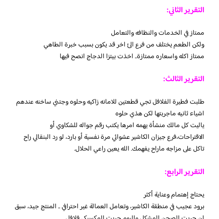
التقرير الثاني:
ممتاز في الخدمات والنظافه والتعامل
ولكن الطعم يختلف من فرع الئ اخر قد يكون بسبب خبرة الطاهي
ممتاز اكله واسعاره ممتازة.. اخذت بيتزا الدجاج انصح فيها
التقرير الثالث:
طلبت فطيرة الفلافل تجي قطعتين للامانه زاكيه وحلوه وجتني ساخنه عندهم
اشياء ثانيه ماجربتها لكن هذي حلوه
ياليت كل مالك منشأة يهمه امرها يكتب رقم جواله للشكاوي أو
الاقتراحات،فرع جيزان الكاشير عشوائي مرة نفسية أو بارد، لو رد البنقالي راح
تاكل على مزاجه ماراح يفهمك. الله يعين راعي الحلال.
التقرير الرابع:
يحتاج إهتمام وعناية أكثر
برود عجيب في منطقة الكاشير، وتعامل العمالة غير احترافي .. المنتج جيد، سبق
ان جربت الصحن المشكل واليوم جربت المكسيكي فلافل