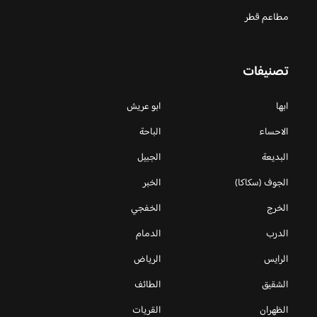
مطاعم قطر
تصنيفات
ابها
ابو عريش
الاحساء
الباحة
البديعة
الجبيل
الجوف (سكاكا)
الخبر
الخرج
الخفجي
الدرب
الدمام
الرايس
الرياض
الشقيق
الطائف
الظهران
القريات