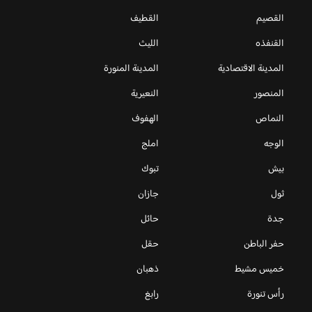
القصيم
القطيف
القنفذه
الليث
المدينة الاقتصادية
المدينة المنورة
المنصور
النعيرية
النماص
الهفوف
الوجه
املج
بيش
تبوك
ثول
جازان
جدة
حائل
حفر الباطن
حقل
خميس مشيط
ذهبان
رأس تنورة
رابغ