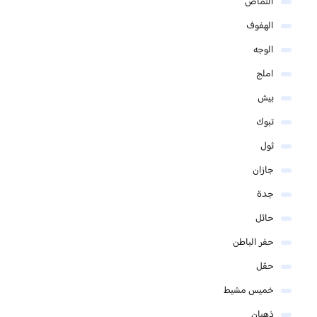
النماص
الهفوف
الوجه
املج
بيش
تبوك
ثول
جازان
جدة
حائل
حفر الباطن
حقل
خميس مشيط
ذهبان