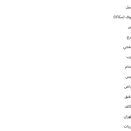
بيل
وف (سكاكا)
ر
رج
فجي
رب
مام
ايس
ياض
قيق
ائف
هران
ريات