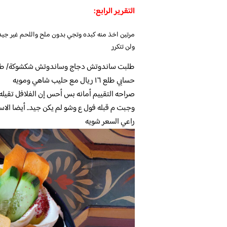
التقرير الرابع:
مرتين اخذ منه كبده وتجي بدون ملح واللحم غير جي
ولن تتكرر
طلبت ساندوتش دجاج وساندوتش شكشوكة/ طعم
حسابي طلع ١٦ ريال مع حليب شاهي ومويه
صراحه التقييم أمانه بس أحس إن الفلافل تقيله 
وجبت م قبله فول ع وشو لم يكن جيد.. أيضا الاس
راعي السعر شويه