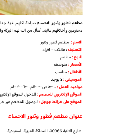
مطعم فطور وتنور الاحساء
صراحة اكلهم لذيذ جدا
محترمين وأخلاقهم عاليه.. أسأل من الله لهم البركة و
الاسم :
مطعم فطور وتنور
التصنيف
:
عائلات – افراد
النوع :
مطعم
الأسعار
:
متوسطة
الأطفال
:
مناسب
الموسيقى :
لا يوجد
مواعيد العمل :
،، ٥:٠٠ص–١٢:٠٠م، ٦:٠٠–١٠:٣٠م
الموقع الإلكتروني للمطعم
:
للدخول للموقع الإلكتر
الموقع على خرائط جوجل
:
للوصول للمطعم عبر خر
عنوان مطعم فطور وتنور الاحساء
شارع الثلثية 00966، المملكة العربية السعودية