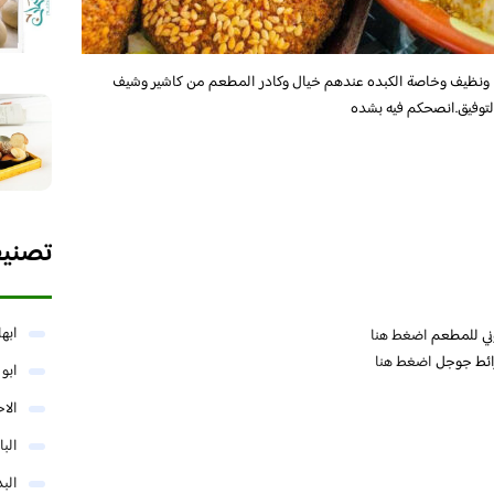
 ونظيف وخاصة الكبده عندهم خيال وكادر المطعم من كاشير وشيف
التوفيق.انصحكم فيه بشده
تصني
ابها
وني للمطعم
اضغط هنا
ائط جوجل
اضغط هنا
ابو
الا
البا
البد