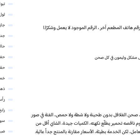
تبو
ثول
جاز
 رقم هاتف المطعم آخر ، الرقم الموجود لا يعمل وشكرًا.ا
جدة
حائ
حفر
لل مشكل وليمون في كل صحن
حق
خمي
ذهب
رأس
رابغ
، صحن الفلافل بدون طحينة ولا شطة ولا حمص، الفتة في صور
سيه
 ناقصه تحمير يطلّع نكهته، الكميات جيدة، الشاي أقل من
امل، لكن الخدمة بطيئة، الأسعار مقارنة بالمنتج جداً عالية.
ضبا