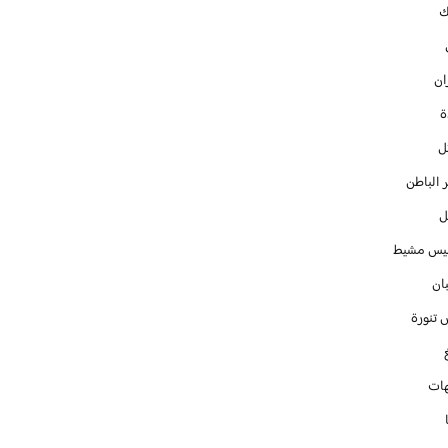
ك
ان
ل
 الباطن
ل
س مشيط
ان
 تنورة
ات