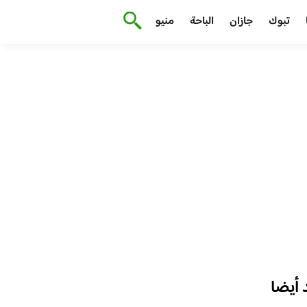
تبوك
جازان
الباحة
منيو
أيضا