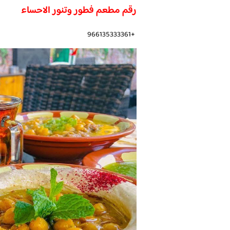
رقم مطعم فطور وتنور الاحساء
+966135333361