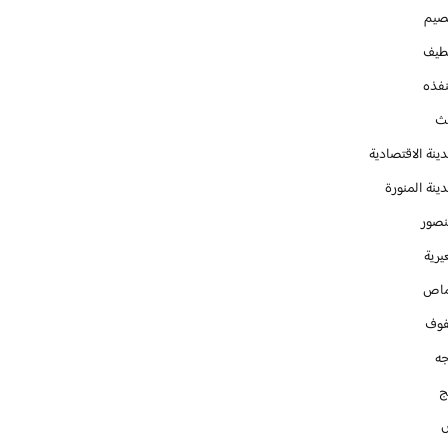
صيم
طيف
نفذه
يث
ينة الاقتصادية
ينة المنورة
نصور
يرية
ماص
فوف
جه
ج