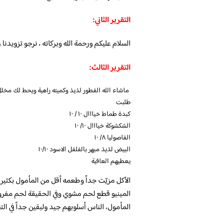
التقرير الثاني:
السلام عليكم ورحمة الله وبركاته ، نرجو تزويدنا
التقرير الثالث:
ماشاء الله الفطور لذيذ وكميته راهية ويحط لك مخ
طلبت
كبدة طماط خيااال ١٠ / ١٠
الشكشوكة خيااال ١٠/ ١٠
الفاصوليا ٨/ ١٠
البيض لذيذ مبهر بالفلفل الاسود ١٠/١٠
يعطيهم العافية
الأكل مزيّت جداً وطعمه أقل من المأمول بكثير
المينيو قطع لحم مشوي وفي الحقيقة لحم مفروم
المأمول، الناس أسلوبهم جيد ولبقين جداً في التع