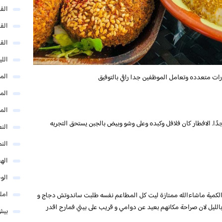
الق
الق
الق
الل
المد
ت متعدده وتعامل الموظفين جدا راقي بالتوفيق
المد
الم
النع
الن
اله
الو
امل
 والكمية ماشاءالله ممتازة ليت كل المطاعم نفسه طلبت ساندوتش دجاج و
 بالليل لان صراحة مكانهم بعيد عن دوامي و قريب على بيتي فمارح اقدر
بيش