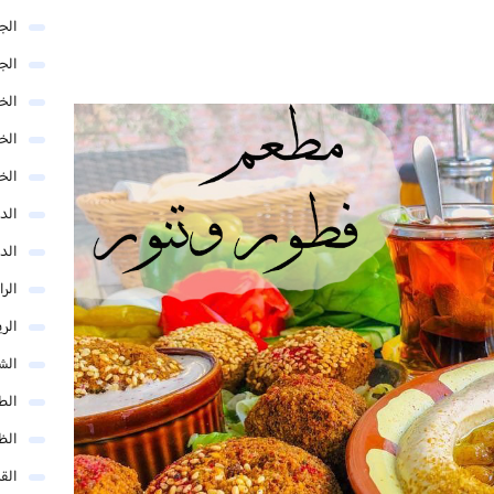
الج
الج
الخب
الخ
الخ
الد
الد
الر
الر
الش
الط
الظ
الق