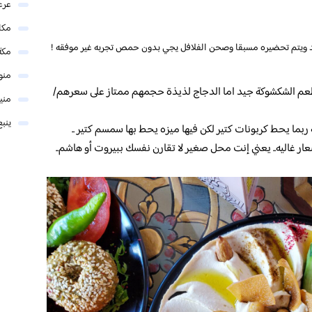
عرع
مكا
د ويتم تحضيره مسبقا وصحن الفلافل يجي بدون حمص تجربه غير موفقه !
مكة
منو
 الشكشوكة جيد اما الدجاج لذيذة حجمهم ممتاز على سعرهم/
مني
ينبع
ربما يحط كربونات كتير لكن فيها ميزه يحط بها سمسم كتير ..
عار غاليه.. يعني إنت محل صغير لا تقارن نفسك ببيروت أو هاشم..