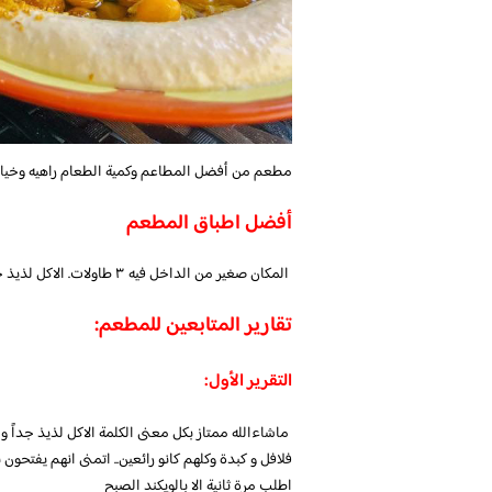
مطعم من أفضل المطاعم وكمية الطعام راهيه وخيارا
أفضل اطباق المطعم
المكان صغير من الداخل فيه ٣ طاولات. الاكل لذيذ جدًا. الافطار كان فلافل وكبده وعلى وشو وبيض بالجبن يستحق التجربه
تقارير المتابعين للمطعم:
التقرير الأول:
ماشاءالله ممتاز بكل معنى الكلمة الاكل لذيذ جداً
فلافل و كبدة وكلهم كانو رائعين.. اتمنى انهم يفتحون
اطلب مرة ثانية الا بالويكند الصبح