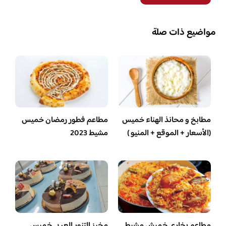
مواضيع ذات صلة
مطابخ و محانذ الهناء خميس
مطاعم فطور رمضان خميس
(الأسعار + الموقع + المنيو )
مشيط 2023
مطاعم بخاري خميش مشيط
مخبز التنور العربي خميس