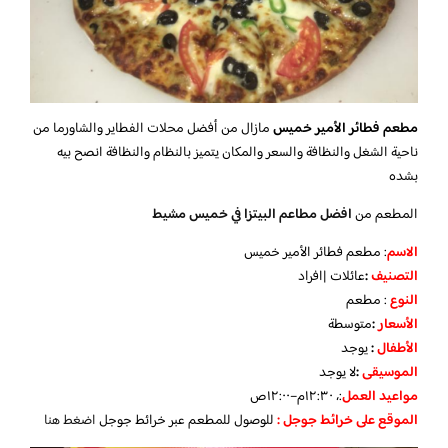
مطعم فطائر الأمير خميس
مازال من أفضل محلات الفطاير والشاورما من
ناحية الشغل والنظافة والسعر والمكان يتميز بالنظام والنظافة انصح بيه
بشده
المطعم من
افضل مطاعم البيتزا في خميس مشيط
الاسم
: مطعم فطائر الأمير خميس
التصنيف
:
عائلات |افراد
النوع
: مطعم
الأسعار
:
متوسطة
الأطفال
:
يوجد
الموسيقى
:
لا
يوجد
مواعيد العمل
:، ١٢:٣٠م–١٢:٠٠ص
الموقع على خرائط جوجل :
للوصول للمطعم عبر خرائط جوجل
اضغط هنا