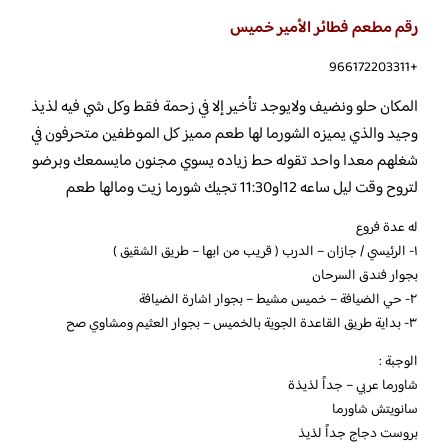
رقم مطعم فطائر الأمير خميس
+966172203311
المكان حلو ونضيف ولايوجد تأخير إلا في زحمة فقط وكل شي فيه لذيذ
وجيد والذي يميزه الشورما لها طعم مميز كل الموظفين متحرفون في
شغلهم معدا واحد تقوله حط زياده يسوي مجنون مايسمعك وبرضو
لتروح وقت ليل ساعه 12او11:30 تجيك شورما زيت ومالها طعم
له عدة فروع
١- الرئيسي / جازان – الدرب ( قريب من ابها – طريق الشقيق )
بجوار فندق السرحان
٢- حي الضيافة – خميس مشيط – بجوار اشارة الضيافة
٣- بداية طريق القاعدة الجوية بالخميس – بجوار العثيم ومشاوي صح
الوجبة :
شاورما عربي – جداً لذيذة
سانويتش شاورما
بروست دجاج جداً لذيذ