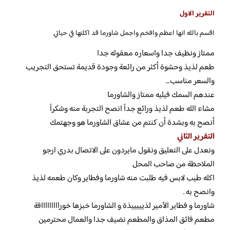
التقرير الاول
اقسم بالله انها اعظم وافخم واجمل شاورما قد اكلتها في حياتي
ممتاز ونظيف جدا واسعاره معقوله جدا
طعم لذيذ وحشوة أكثر من رائعة وجودة قديمة تستحق التجريب
والسعر مناسب…
عندهم السمك فيليه ممتاز والشاورما
مشاء الله طعم لذيذ ورائع جدآ انصح التجربة منه وشكرآ
أنصح به وبشدة أن كنتم من عشاق الشاورما هو وجهتمك
التقرير الثاني
ونعدل على التعليق ونقول مايردون على الاتصال بدري ارجو
الملاحظة من صاحب المحل
اكله طيب لابس فيه طلبت منه شاورما وفطاير وكان طعمه لذيذ
وانصح به .
شاورما و فطاير الأمير لذيييييذة و الشاورما خبزها خورااااااااافة
مطعم فائق المذاق والمطعم نضيف جدا والعمال محترمين