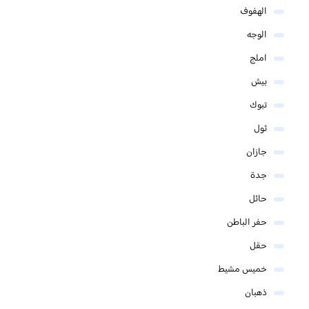
الهفوف
الوجه
املج
بيش
تبوك
ثول
جازان
جدة
حائل
حفر الباطن
حقل
خميس مشيط
ذهبان