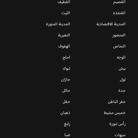
القصيم
القطيف
القنفذه
الليث
المدينة الاقتصادية
المدينة المنورة
المنصور
النعيرية
النماص
الهفوف
الوجه
املج
بيش
تبوك
ثول
جازان
جدة
حائل
حفر الباطن
حقل
خميس مشيط
ذهبان
رأس تنورة
رابغ
سيهات
ضبا