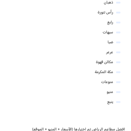
ذهبان
رأس تنورة
رابغ
سيهات
ضبا
عرعر
مكائن قهوة
مكة المكرمة
منوعات
منيو
ينبع
افضل مطاعم الرياض تم اختيارها (الأسعار + المنيو + الموقع)