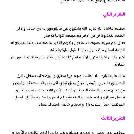
صدقني بترجع بترجع وتاخذ من عندهم ثاني.
التقرير الثاني
مطعم ماشاء الله تبارك الله يشكرون على مايقومون به من خدمة والاكل
الطعم لذيذ وفاخر من الآخر مع مطعم فاوانيا لاتحتار
تعال لهم سريعا وسوف تستمعون بأكلهم اللذيذ والمحاسب عبدالله نرفع له
القبعة انسان مرة خلوق ومهما نقول ماوفينا حقه
آخيرا وليس آخرا اشكر إدارة مطعم فاوانيا على مايقومون به اتجاه الزبون من
حفاوة .
ماشاءالله تبارك الله ، طلبت منهم مرة سفري و اليوم طلبت محلي ، الرز
البشاوري ( العربي الأبيض) خرافي يعني كوزي لكن بطريقة مختلفة ، رز ابيض
مع دجاج محمر بالصلصلة خطير و فريد ، الأهم انه خرجت مبسوط اكل و
تعامل ممتاز و زيادة عليه عندك تلاجة شاي احمر و اخضر مجانًا في المحلي
الموظفين جداً اسلوب راقي و محترم خاصة المشرف عسل
التقرير الثالث
مطعم جدا جميل و خدمه جميله و غير ذالك اكلهم نظيف و الأجواء