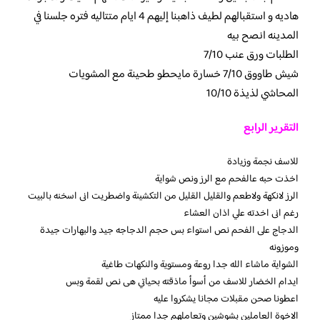
هاديه و استقبالهم لطيف ذاهبنا إليهم 4 ايام متتاليه فتره جلسنا في
المدينه انصح بيه
الطلبات ورق عنب 7/10
شيش طاووق 7/10 خسارة مايحطو طحينة مع المشويات
المحاشي لذيذة 10/10
التقرير الرابع
للاسف نجمة وزيادة
اخذت حبه عالفحم مع الرز ونص شواية
الرز لانكهة ولاطعم والقليل القليل من التكشينة واضطريت انى اسخنه بالبيت
رغم انى اخدته علي اذان العشاء
الدجاج على الفحم نص استواء بس حجم الدجاجه جيد والبهارات جيدة
وموزونه
الشواية ماشاء الله جدا روعة ومستوية والنكهات طاغية
ايدام الخضار للاسف من أسوأ ماذقته بحياتي هى نص لقمة وبس
اعطونا صحن مقبلات مجانا يشكروا عليه
الاخوة العاملين بشوشين وتعاملهم جدا ممتاز