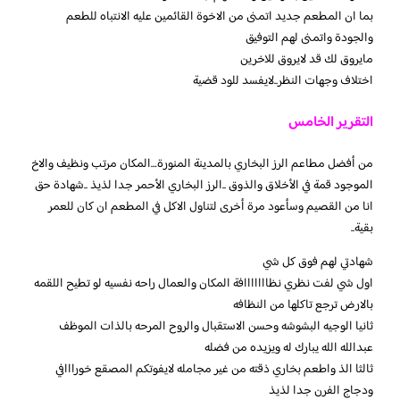
بما ان المطعم جديد اتمنى من الاخوة القائمين عليه الانتباه للطعم
والجودة واتمنى لهم التوفيق
مايروق لك قد لايروق للاخرين
اختلاف وجهات النظر..لايفسد للود قضية
التقرير الخامس
من أفضل مطاعم الرز البخاري بالمدينة المنورة…المكان مرتب ونظيف والاخ
الموجود قمة في الأخلاق والذوق ..الرز البخاري الأحمر جدا لذيذ ..شهادة حق
انا من القصيم وسأعود مرة أخرى لتناول الاكل في المطعم ان كان للعمر
بقية..
شهادتي لهم فوق كل شي
اول شي لفت نظري نظااااااافة المكان والعمال راحه نفسيه لو تطيح اللقمه
بالارض ترجع تاكلها من النظافه
ثانيا الوجيه البشوشه وحسن الاستقبال والروح المرحه بالذات الموظف
عبدالله الله يبارك له ويزيده من فضله
ثالثا الذ واطعم بخاري ذقته من غير مجامله لايفوتكم المصقع خورااافي
ودجاج الفرن جدا لذيذ