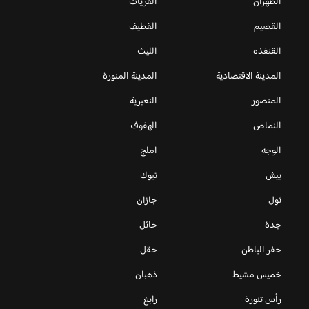
الظهران
القريات
القصيم
القطيف
القنفذه
الليث
المدينة الاقتصادية
المدينة المنورة
المنصور
النعيرية
النماص
الهفوف
الوجه
املج
بيش
تبوك
ثول
جازان
جدة
حائل
حفر الباطن
حقل
خميس مشيط
ذهبان
رأس تنورة
رابغ