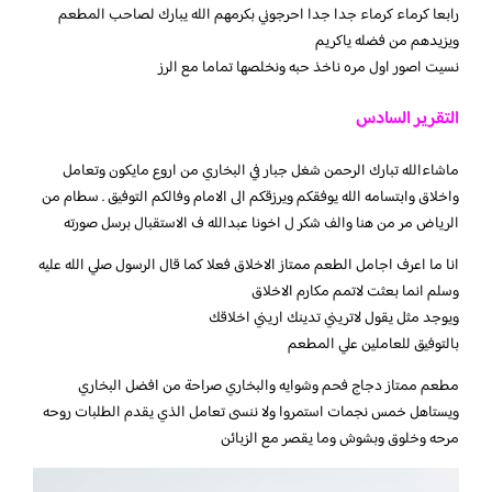
رابعا كرماء كرماء جدا جدا احرجوني بكرمهم الله يبارك لصاحب المطعم
ويزيدهم من فضله ياكريم
نسيت اصور اول مره ناخذ حبه ونخلصها تماما مع الرز
التقرير السادس
ماشاءالله تبارك الرحمن شغل جبار في البخاري من اروع مايكون وتعامل
واخلاق وابتسامه الله يوفقكم ويرزقكم الى الامام وفالكم التوفيق . سطام من
الرياض مر من هنا والف شكر ل اخونا عبدالله ف الاستقبال برسل صورته
انا ما اعرف اجامل الطعم ممتاز الاخلاق فعلا كما قال الرسول صلي الله عليه
وسلم انما بعثت لاتمم مكارم الاخلاق
ويوجد مثل يقول لاتريني تدينك اريني اخلاقك
بالتوفيق للعاملين علي المطعم
مطعم ممتاز دجاج فحم وشوايه والبخاري صراحة من افضل البخاري
ويستاهل خمس نجمات استمروا ولا ننسى تعامل الذي يقدم الطلبات روحه
مرحه وخلوق وبشوش وما يقصر مع الزبائن