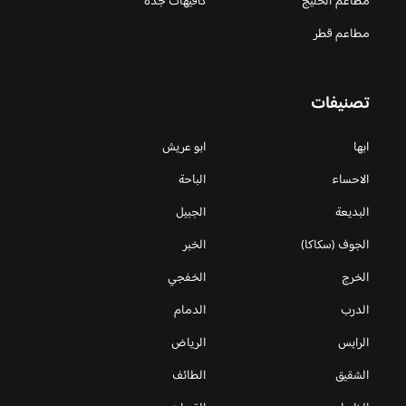
مطاعم الخليج
كافيهات جده
مطاعم قطر
تصنيفات
ابها
ابو عريش
الاحساء
الباحة
البديعة
الجبيل
الجوف (سكاكا)
الخبر
الخرج
الخفجي
الدرب
الدمام
الرايس
الرياض
الشقيق
الطائف