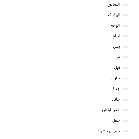
النماص
الهفوف
الوجه
املج
بيش
تبوك
ثول
جازان
جدة
حائل
حفر الباطن
حقل
خميس مشيط