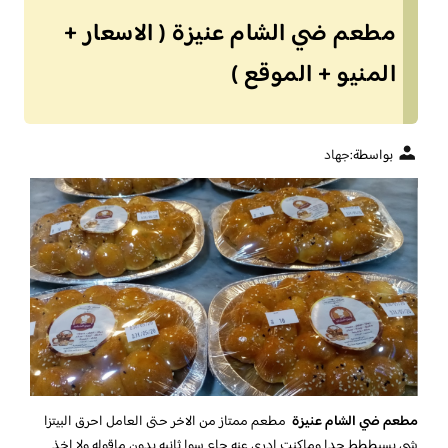
مطعم ضي الشام عنيزة ( الاسعار +
المنيو + الموقع )
بواسطة:
جهاد
مطعم ضي الشام عنيزة
مطعم ممتاز من الاخر حتى العامل احرق البيتزا
شي بسيططط جدا وماكنت ادري عنه جاء سوا ثانيه بدون ماقوله ولا اخذ