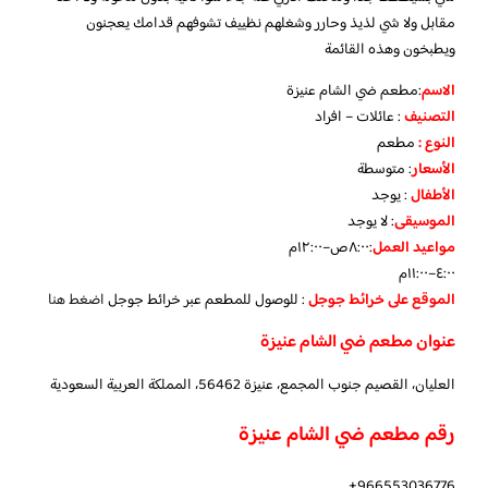
مقابل ولا شي لذيذ وحارر وشغلهم نظييف تشوفهم قدامك يعجنون
ويطبخون وهذه القائمة
الاسم
:مطعم ضي الشام عنيزة
التصنيف
: عائلات – افراد
النوع :
مطعم
الأسعار
:
متوسطة
الأطفال
:
يوجد
الموسيقى
:
لا يوجد
مواعيد العمل
:٨:٠٠ص–١٢:٠٠م
٤:٠٠–١١:٠٠م
الموقع على خرائط جوجل
: للوصول للمطعم عبر خرائط جوجل
اضغط هنا
عنوان مطعم ضي الشام عنيزة
العليان، القصيم جنوب المجمع، عنيزة 56462، المملكة العربية السعودية
رقم مطعم ضي الشام عنيزة
966553036776+