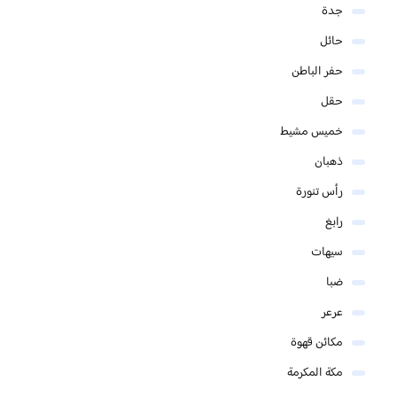
جدة
حائل
حفر الباطن
حقل
خميس مشيط
ذهبان
رأس تنورة
رابغ
سيهات
ضبا
عرعر
مكائن قهوة
مكة المكرمة