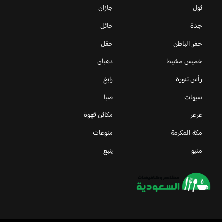
ثول
جازان
جدة
حائل
حفر الباطن
حقل
خميس مشيط
ذهبان
رأس تنورة
رابغ
سيهات
ضبا
عرعر
مكائن قهوة
مكة المكرمة
منوعات
منيو
ينبع