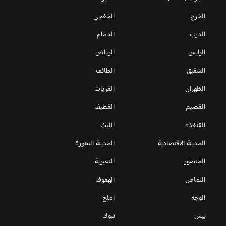
الخرج
الخفجي
الدرب
الدمام
الرايس
الرياض
الشقيق
الطائف
الظهران
القريات
القصيم
القطيف
القنفذه
الليث
المدينة الاقتصادية
المدينة المنورة
المنصور
النعيرية
النماص
الهفوف
الوجه
املج
بيش
تبوك