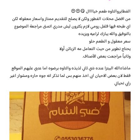
الفطايروالتاوه طعم خياااال 😋😍😍
من افضل محلات الفطور ولكن لا يصلح للتقديم ممتاز واسعار معقوله لكن
اي طبخه فيها فلفل رومي لازم يكثرون ليش مدري اتمنى مراجعة الموضوع
بالتوفيق والله يبارك لراعيه ويزيده
سعر معقول و الطعم حلو
يحتاج تطوير من حيث التعامل مه الزبائن أولا
وثانياً مراجعت بعض الأصناف.
ماشاءالله البيتزا عنده شي ثاني لذيذه والتاوه برضوه اما عتبي عليهم الموقع
فقط لان بعض الاحيان ابي اخذ منهم بس لما تذكر انه جوه حاره ومشوار اغير
رايي تحياتي