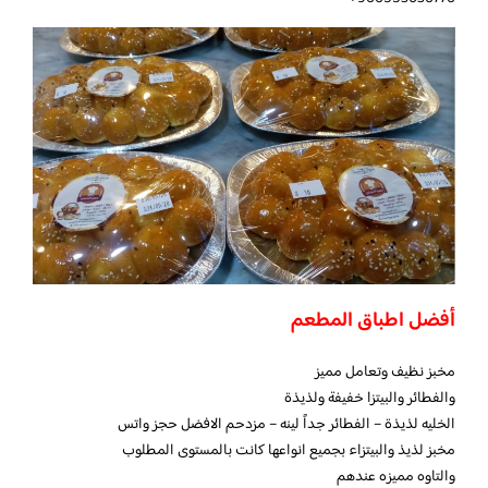
أفضل اطباق المطعم
مخبز نظيف وتعامل مميز
والفطائر والبيتزا خفيفة ولذيذة
الخليه لذيذة – الفطائر جداً لينه – مزدحم الافضل حجز واتس
مخبز لذيذ والبيتزاء بجميع انواعها كانت بالمستوى المطلوب
والتاوه مميزه عندهم