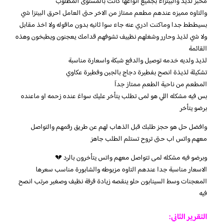
مخبز لذيذ والبيتزاء بجميع انواعها كانت بالمستوى المطلوب
والتاوه مميزه عندهم مطعم ممتاز من الاخر حتى العامل احرق البيتزا شي
بسيططط جدا وماكنت ادري عنه جاء سوا ثانيه بدون ماقوله ولا اخذ مقابل
ولا شي لذيذ وحارر وشغلهم نظييف تشوفهم قدامك يعجنون ويطبخون وهذه
القائمة
لذيذ ولديه خدمه توصيل والدفع شبكة واسعارة مناسبة
تشكيلة لذيذة انصح بفطيرة دجاج بالجبن وفطيرة عكاوي
المطعم من ناحية الطعم ممتاز جداَ
بس فيه مشكله اللي هو لمى تطلب يتأخر عليك سواءَ عنده زحمه او ماعنده
برضو يتأخر
وافضل حل هو حجز طلبك قبل الذهاب لهم عن طريق رقمهم والتواصل
معهم واتس اب حتى تروح تستلم الطلب جاهز
وبرضو فيه مشكله لمى تتواصل معهم واتس يتأخرون بالرد 💔
الاسعار مناسبة جدا عندهم التاوه مزبوطه والشابورة مناسب سعرها
المعجنات وسط السينابون حلو ينقصه زيادة قرفة نظيف وصغير مرتب انصح
فيه
التقرير الثاني: