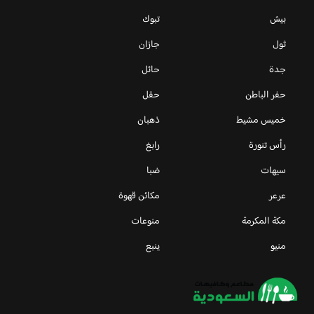
بيش
تبوك
ثول
جازان
جدة
حائل
حفر الباطن
حقل
خميس مشيط
ذهبان
رأس تنورة
رابغ
سيهات
ضبا
عرعر
مكائن قهوة
مكة المكرمة
منوعات
منيو
ينبع