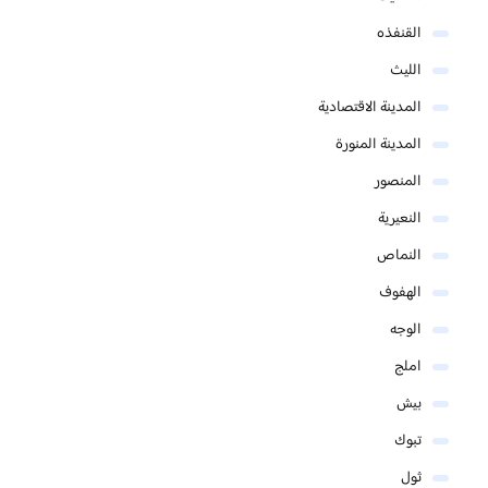
القنفذه
الليث
المدينة الاقتصادية
المدينة المنورة
المنصور
النعيرية
النماص
الهفوف
الوجه
املج
بيش
تبوك
ثول