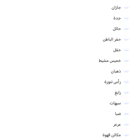
جازان
جدة
حائل
حفر الباطن
حقل
خميس مشيط
ذهبان
رأس تنورة
رابغ
سيهات
ضبا
عرعر
مكائن قهوة