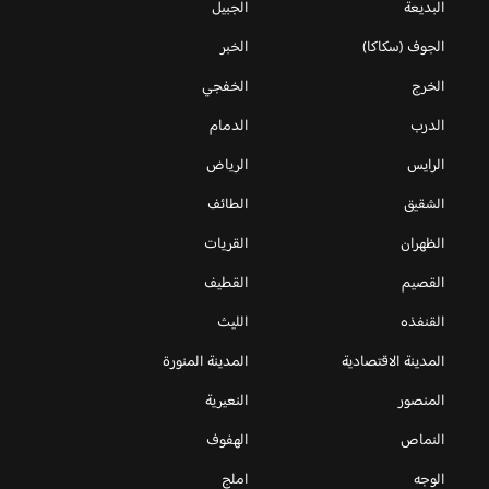
البديعة
الجبيل
الجوف (سكاكا)
الخبر
الخرج
الخفجي
الدرب
الدمام
الرايس
الرياض
الشقيق
الطائف
الظهران
القريات
القصيم
القطيف
القنفذه
الليث
المدينة الاقتصادية
المدينة المنورة
المنصور
النعيرية
النماص
الهفوف
الوجه
املج