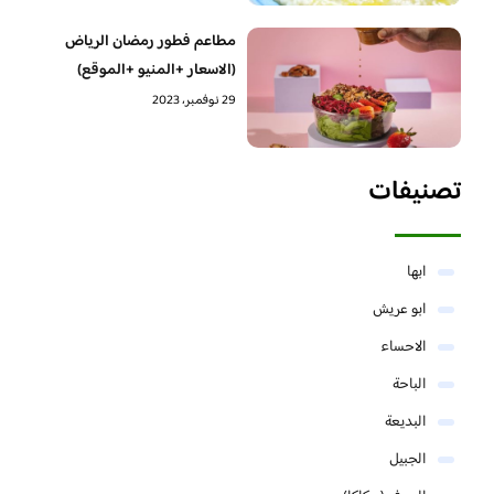
مطاعم فطور رمضان الرياض
(الاسعار +المنيو +الموقع)
29 نوفمبر، 2023
تصنيفات
ابها
ابو عريش
الاحساء
الباحة
البديعة
الجبيل