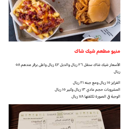
منيو مطعم شيك شاك
الأسعار شيك شاك سنقل ٢٦ ريال والدبل ٤٢ ريال واغلى برقر عندهم ٥٨
ريال
الفرايز ١٥ ريال ومع جبنه ٢١ ريال
المشروبات حجم عادي ١٣ ريال وكبير ١٥ ريال
الوجبة في الصورة تكلفتها ٧٨ ريال