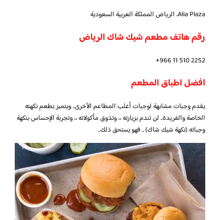
Alia Plaza، الرياض المملكة العربية السعودية
رقم هاتف مطعم شيك شاك الرياض
افضل اطباق المطعم
يقدم وجبات مشابهة لوجبات أغلب المطاعم الأخرى.. ويتميز بطعم نكهته
الخاصة والفريدة.. لن تندم بزيارته ،، وتذوق مأكولاته ،، وتجربة الإحساس بنكهة
وجباته (نكهة شيك شاك) .. فهو يستحق ذلك..