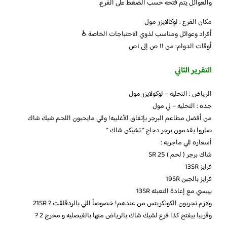
والعوائل يتم فتحه حسب الضغط على الفرع.
مكان الفرع : لوكالايزر مول
أفراد وعوائل ومناسب لذوي الاحتباجات الخاصة ♿️
أوقات الدوام: من ١١ ص إلى ١ص
التقرير الثاني
الرياض : التحليه – لوكولايزر مول
جده : التحليه – لي مول
من أفضل مطاعم البرجر بإتفاق الأغلبيه! وللي مايحبون اللحم شيك شاك
صاروا يقدمون برجر دجاج ” تشيكن شاك ”
أسعاره للي ماجربه :
شاك برجر ( لحم ) 25 SR
فرايز 13SR
فرايز بالجبن 19SR
بيبسي مع إعادة التعبئه 13SR
ولازم تجربون الكونكريتس من عندهم! خصوصاً اللي بالردڤلڤت ? 21SR
وقريبا بيفتح كذا فرع لشيك شاك بالرياض منها بالفيصليه و مخرج 2 ?