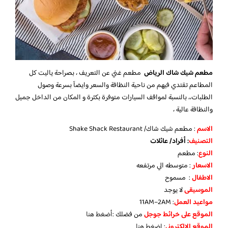
مطعم شيك شاك الرياض
مطعم غني عن التعريف ، بصراحة ياليت كل
المطاعم تقتدي فيهم من ناحية النظافة والسعر وايضآ بسرعة وصول
الطلبات،،‬ ‫بالنسبة لمواقف السيارات متوفرة بكثرة و المكان من الداخل جميل
والنظافة عالية ،
الاسم
: مطعم شيك شاك/ Shake Shack Restaurant
التصنيف
: أفراد/ عائلات
النوع
: مطعم
الاسعار
: متوسطه الي مرتفعه
الاطفال
: مسموح
الموسيقى
لا يوجد
مواعيد العمل
: 11AM–2AM
الموقع على خرائط جوجل
من فضلك :
أضغط هنا
الموقع الالكتروني
:
اضغط هنا