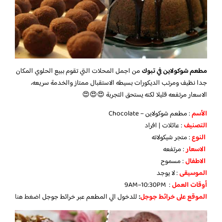
مطعم شوكولاين في تبوك
من اجمل المحلات التي تقوم ببيع الحلوي المكان
جدا نظيف ومرتب الديكورات بسيطه الاستقبال ممتاز والخدمة سريعه،
الاسعار مرتفعه قليلا لكنه يستحق التجربة 😍😍😍
الأسم
: مطعم شوكولاين – Chocolate
التصنيف
: عائلات | افراد
النوع
: متجر شيكولاته
الاسعار
: مرتفعه
الاطفال
: مسموح
الموسيقى
: لا يوجد
أوقات العمل
: 9AM–10:30PM
الموقع على خرائط جوجل
:
للدخول الي المطعم عبر خرائط جوجل
اضغط هنا