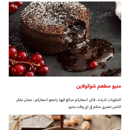
منيو مطعم شوكولاين
الحلويات لذيذه ، لاكن اسعاركم مبالغ فيها. راجعو اسعاركم ، عشان تفكر
الناس تشتري منكم في اي وقت يحبو .