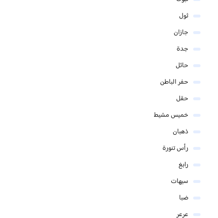
ثول
جازان
جدة
حائل
حفر الباطن
حقل
خميس مشيط
ذهبان
رأس تنورة
رابغ
سيهات
ضبا
عرعر