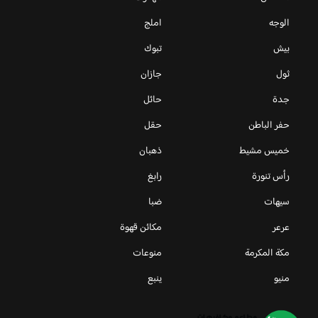
الوجه
املج
بيش
تبوك
ثول
جازان
جدة
حائل
حفر الباطن
حقل
خميس مشيط
ذهبان
رأس تنورة
رابغ
سيهات
ضبا
عرعر
مكائن قهوة
مكة المكرمة
منوعات
منيو
ينبع