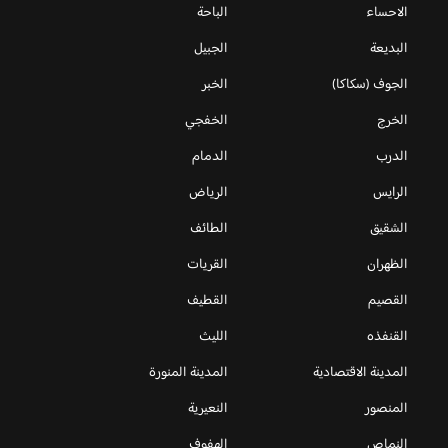
الاحساء
الباحة
البديعة
الجبيل
الجوف (سكاكا)
الخبر
الخرج
الخفجي
الدرب
الدمام
الرايس
الرياض
الشقيق
الطائف
الظهران
القريات
القصيم
القطيف
القنفذه
الليث
المدينة الاقتصادية
المدينة المنورة
المنصور
النعيرية
النماص
الهفوف