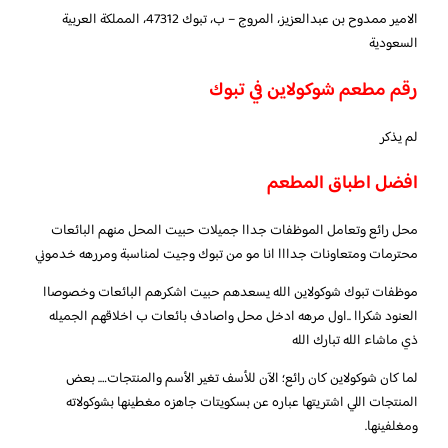
الامير ممدوح بن عبدالعزيز، المروج – ب، تبوك 47312، المملكة العربية
السعودية
رقم مطعم شوكولاين في تبوك
لم يذكر
افضل اطباق المطعم
محل رائع وتعامل الموظفات جداا جميلات حبيت المحل منهم البائعات
محترمات ومتعاونات جدااا انا مو من تبوك وجيت لمناسبة ومررهه خدموني
موظفات تبوك شوكولاين الله يسعدهم حبيت اشكرهم البائعات وخصوصاا
العنود شكراا ..اول مرهه ادخل محل واصادف بائعات ب اخلاقهم الجميله
ذي ماشاء الله تبارك الله
لما كان شوكولاين كان رائع؛ الآن للأسف تغير الأسم والمنتجات…. بعض
المنتجات اللي اشتريتها عباره عن بسكويتات جاهزه مغطينها بشوكولاته
ومغلفينها.