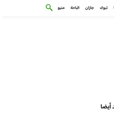
تبوك
جازان
الباحة
منيو
أيضا