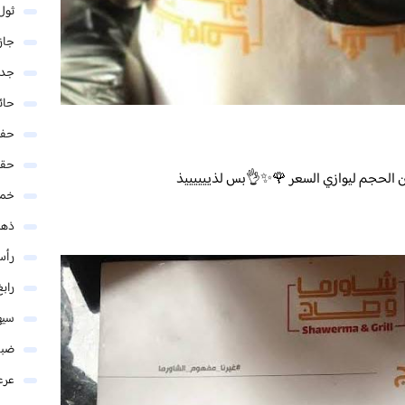
ثول
جاز
جدة
حائ
حفر
حق
ن الحجم ليوازي السعر 🌹✨👌بس لذييييييذ
خمي
ذهب
رأس
رابغ
سيه
ضبا
عرع