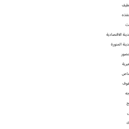
طيف
نفذه
يث
ينة الاقتصادية
ينة المنورة
نصور
يرية
ماص
فوف
جه
ج
ك