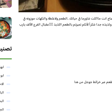
ج انت مااكلت شاورما في حياتك ..الطعم ولاغلطة والنكهات موزونه في
ذيذه جدا شكرآ لأنكم تميزتم بالطعم اللذيذ 👍🏻عقبال الفرع الألف يارب
تصني
ابها
ابو
طعم عبر خرائط جوجل
من هنا
الا
البا
البد
الج