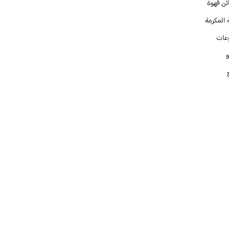
ئن قهوة
 المكرمة
عات
و