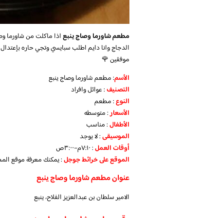
مطعم شاورما وصاج ينبع
اذا ماكلت من شاورما وصا
الدجاج وانا دايم اطلب سبايسي وتجي حاره بإعتدال ول
موفقين 🌹
الأسم
: مطعم شاورما وصاج ينبع
التصنيف
: عوائل وافراد
النوع
: مطعم
الأسعار
: متوسطه
الأطفال
: مناسب
الموسيقى
: لا يوجد
أوقات العمل
: ٧:١٠م–٣:٠٠ص
الموقع على خرائط جوجل
: يمكنك معرفة موقع الم
عنوان مطعم شاورما وصاج ينبع
الامير سلطان بن عبدالعزيز الفلاح، ينبع