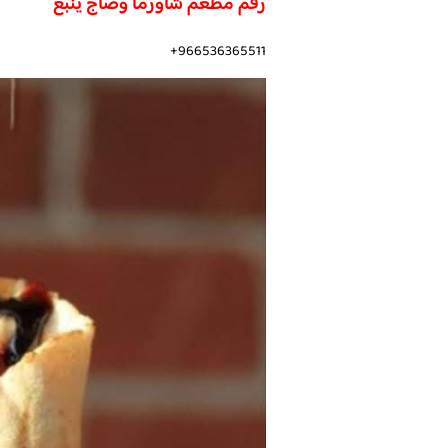
رقم مطعم شاورما وصاج ينبع
966536365511+