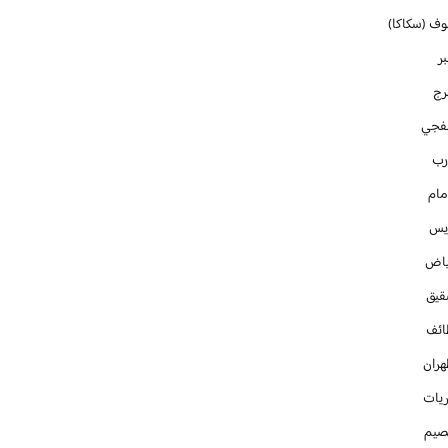
وف (سكاكا)
ر
رج
فجي
رب
مام
ايس
ياض
قيق
ائف
هران
ريات
صيم