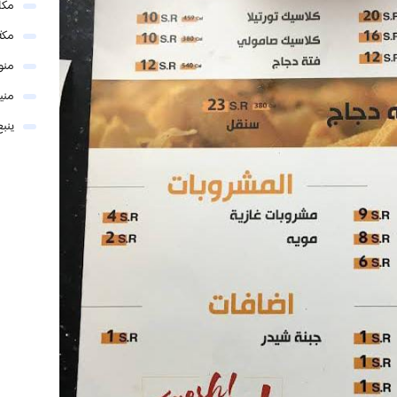
مكا
مكة
منو
مني
ينبع