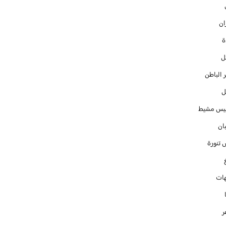
ان
ل
 الباطن
ل
س مشيط
ان
 تنورة
ات
ر