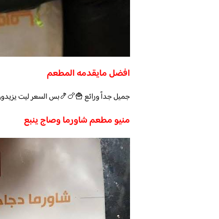
افضل مايقدمه المطعم
جميل جداً ورائع 🍟🍗🍤بس السعر ليت يزيدو
منيو مطعم شاورما وصاج ينبع