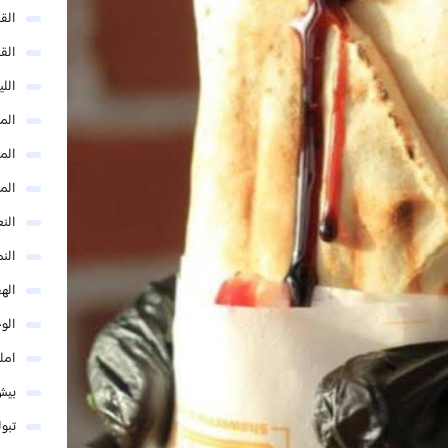
الق
الق
الل
المد
المد
الم
النع
الن
اله
الو
امل
بيش
تبو