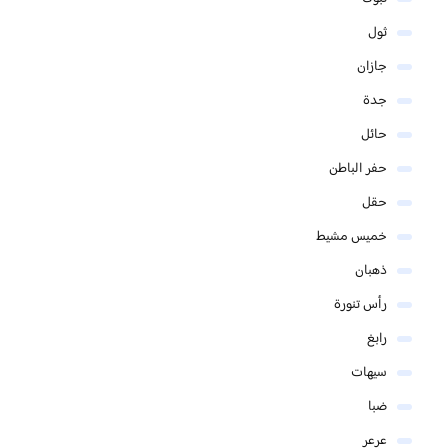
ثول
جازان
جدة
حائل
حفر الباطن
حقل
خميس مشيط
ذهبان
رأس تنورة
رابغ
سيهات
ضبا
عرعر