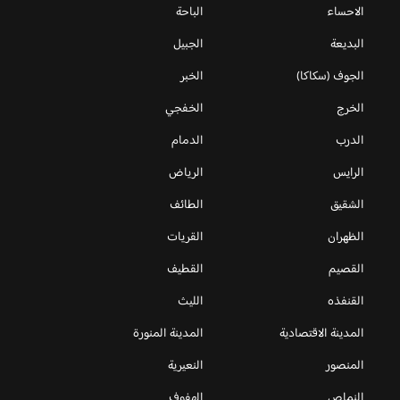
الاحساء
الباحة
البديعة
الجبيل
الجوف (سكاكا)
الخبر
الخرج
الخفجي
الدرب
الدمام
الرايس
الرياض
الشقيق
الطائف
الظهران
القريات
القصيم
القطيف
القنفذه
الليث
المدينة الاقتصادية
المدينة المنورة
المنصور
النعيرية
النماص
الهفوف