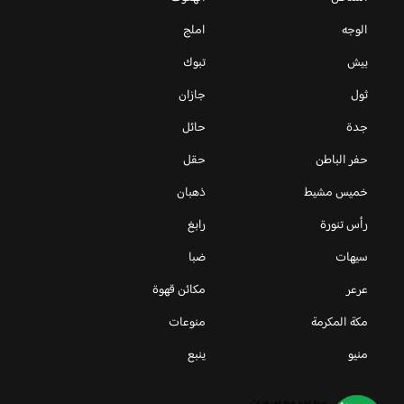
الوجه
املج
بيش
تبوك
ثول
جازان
جدة
حائل
حفر الباطن
حقل
خميس مشيط
ذهبان
رأس تنورة
رابغ
سيهات
ضبا
عرعر
مكائن قهوة
مكة المكرمة
منوعات
منيو
ينبع