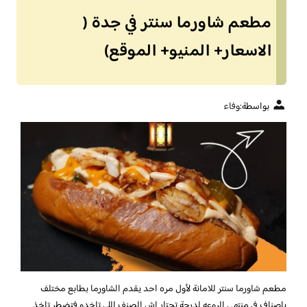
مطعم شاورما سنتر في جدة (
الاسعار+ المنيو+ الموقع)
بواسطة:
وفاء
مطعم شاورما سنتر للامانة لأول مره احد يقدم الشاورما بطابع مختلف
باصناف في منتهى الروعه لدرجة تحتار اش الصنف اللي تاخدو فتضطر تاخذ