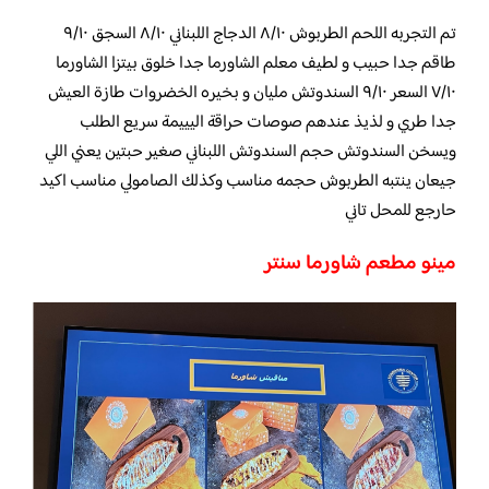
تم التجربه اللحم الطربوش ٨/١٠ الدجاج اللبناني ٨/١٠ السجق ٩/١٠
طاقم جدا حبيب و لطيف معلم الشاورما جدا خلوق بيتزا الشاورما
٧/١٠ السعر ٩/١٠ السندوتش مليان و بخيره الخضروات طازة العيش
جدا طري و لذيذ عندهم صوصات حراقة اليييمة سريع الطلب
ويسخن السندوتش حجم السندوتش اللبناني صغير حبتين يعني اللي
جيعان ينتبه الطربوش حجمه مناسب وكذلك الصامولي مناسب اكيد
حارجع للمحل تاني
مينو مطعم شاورما سنتر