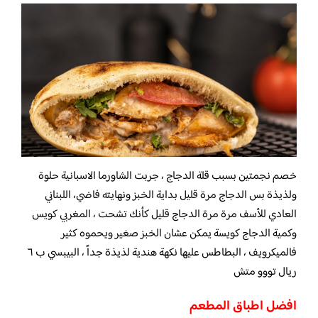
خصم نجمتين بسبب قلة الدجاج ، جربت الشاورما الاسبانية حلوة
ولذيذة بس الدجاج مرة قليل بداية الخبز ونهايته فاضي، اللبناني
العادي للأسف مرة مرة الدجاج قليل كأنك تشحت ، المغربي كويس
وكمية الدجاج كويسة يمكن عشان الخبز صغير ويحموه كثير
فالميكرويف ، البطاطس عليها نكهة هندية لذيذة جداً ، البيبسي ب ٦
ريال تووو متش
افضل اطباق المطعم