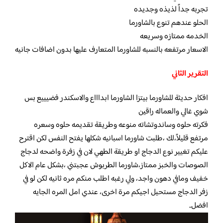
تجربه جداً لذيذه وجديده
الحلو عندهم تنوع بالشاورما
الخدمه ممتازه وسريعه
الاسعار مرتفعه بالنسبه للشاورما المتعارف عليها بدون اضافات جانيه
التقرير الثاني
افكار حديثة للشاورما بيتزا الشاورما ابداااع والاسكندر فضيييع بس
شوي غالي والعماله راقين
فكرته حلوه وساندوتشاته منوعه وطريقة تقديمه حلوه وسعره
مرتفع قليلاً،لك ،طلبت شاورما اسبانيه شكلها يفتح النفس لكن اقترح
عليكم تغيير نوع الدجاج او طريقة الطهي لان في زفرة واضحه لدجاج
الصوصات والخبز ممتاز،شاورما الطربوش عجبتني ،بشكل عام الاكل
خفيف ومافي دهون واجد، ولي رغبه اطلب منكم مره ثانيه لكن لو في
زفر الدجاج مستحيل اجيكم مرة اخرى، عندي امل المره الجايه
افضل..