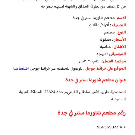
من كل صنف من بطولة المذاق والشهية اهنيهم بصراحه
الاسم
: مطعم شاورما سنتر في جدة
التصنيف
:
أفراد/ عائلات
النوع
: مطعم
الأسعار
: معقولة
الأطفال
: مناسبة
الموسيقى
: لايوجد
مواعيد
العمل
:، ١:٠٠م–٢:٣٠ص
الموقع
على
خرائط
جوجل
: للوصول للمطعم عبر خرائط جوجل
اضغط هنا
عنوان مطعم شاورما سنتر في جدة
المحمدية، طريق الأمير سلطان الفرعي،،, جدة 23624، المملكة العربية
السعودية
رقم مطعم شاورما سنتر في جدة
+966565022141