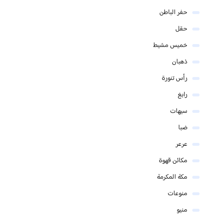
حفر الباطن
حقل
خميس مشيط
ذهبان
رأس تنورة
رابغ
سيهات
ضبا
عرعر
مكائن قهوة
مكة المكرمة
منوعات
منيو