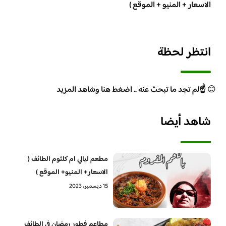
الاسعار + المنيو + الموقع )
انتظر لحظة
😊
☝️لم تجد ما تبحث عنه .. اضغط هنا وشاهد المزيد
شاهد أيضا
مطعم ليالي ام كلثوم الطائف (
الاسعار+ المنيو+ الموقع )
15 ديسمبر، 2023
مطاعم فطور رمضان في الطائف