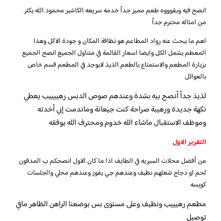
انصح فيه وبقوووه طعم مميز جداً خدمه سريعه الكاشير محمود الله يكثر
من امثاله محترم جداً
اهم ما يبحث عنه رواد المطاعم هو نظافة المكان و جودة الاكل وهذا
المعطم يشمل الكل وايضا اسعار القائمة في متناول الجميع انصح الجميع
بزيارة المطعم والاستمتاع بالطعم الذيذ لايوجد في المطعم قسم خاص
بالعوائل
لذيذ جداً أنصح بيه بشدة وعندهم صوص الدبس رهييييب يعطي
نكهة جديدة ورهيبة صراحة كنت جيعانة وماندمت إني أخدته
وموظف الاستقبال ماشاء الله خدوم ومحترف الله يوفقه
التقرير الاول
من أفضل محلات السيريه في الطايف اذا ما كان الاول انصحكم ب المدفون
لحم او دجاج شغلهم نظيف وعندهم جي يفوز وعندهم محلي والجلسات
كويسه
مطعم رهيييب ونظيف وعلى مستوى بس بوضعنا الراهن الظاهر مافي
توصيل