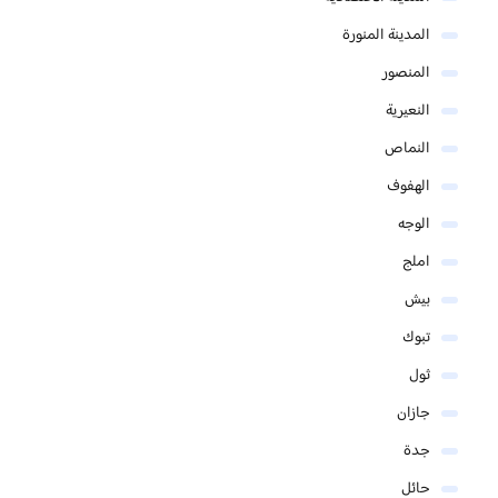
المدينة المنورة
المنصور
النعيرية
النماص
الهفوف
الوجه
املج
بيش
تبوك
ثول
جازان
جدة
حائل