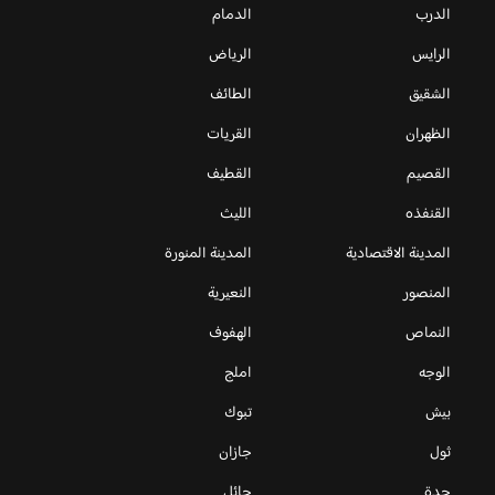
الدرب
الدمام
الرايس
الرياض
الشقيق
الطائف
الظهران
القريات
القصيم
القطيف
القنفذه
الليث
المدينة الاقتصادية
المدينة المنورة
المنصور
النعيرية
النماص
الهفوف
الوجه
املج
بيش
تبوك
ثول
جازان
جدة
حائل