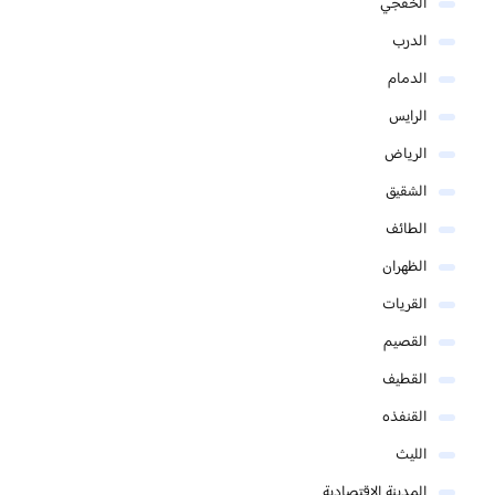
الخفجي
الدرب
الدمام
الرايس
الرياض
الشقيق
الطائف
الظهران
القريات
القصيم
القطيف
القنفذه
الليث
المدينة الاقتصادية