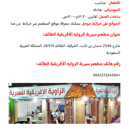
الأطفال
: مناسب
الموسيقى
: هادئه
ساعات العمل
:
الاثنين، ١٢:٣٠م–١٢:٠٠ص
الموقع
على خرائط
جوجل
:يمكنك معرفة موقع المطعم عبر خرائط
من هنا
عنوان مطعم سيرية الزوايه الأفريقية الطائف:
شارع 2546 حسان بن ثابت، الشرقية، الطائف 26513، المملكة العربية
السعودية
رقم هاتف مطعم سيرية الزوايه الأفريقية الطائف:
+966127324266