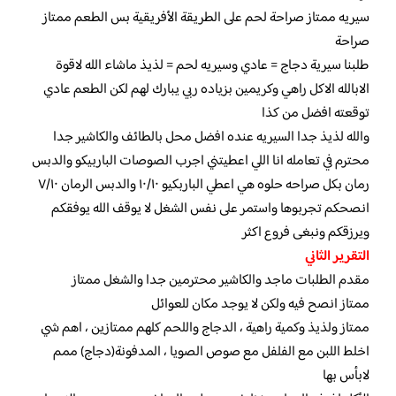
سيريه ممتاز صراحة لحم على الطريقة الأفريقية بس الطعم ممتاز
صراحة
طلبنا سيرية دجاج = عادي وسيريه لحم = لذيذ ماشاء الله لاقوة
الابالله الاكل راهي وكريمين بزياده ربي يبارك لهم لكن الطعم عادي
توقعته افضل من كذا
والله لذيذ جدا السيريه عنده افضل محل بالطائف والكاشير جدا
محترم في تعامله انا اللي اعطيتني اجرب الصوصات الباربيكو والدبس
رمان بكل صراحه حلوه هي اعطي الباربكيو ١٠/١٠ والدبس الرمان ٧/١٠
انصحكم تجربوها واستمر على نفس الشغل لا يوقف الله يوفقكم
ويرزقكم ونبغى فروع اكثر
التقرير الثاني
مقدم الطلبات ماجد والكاشير محترمين جدا والشغل ممتاز
ممتاز انصح فيه ولكن لا يوجد مكان للعوائل
ممتاز ولذيذ وكمية راهية ، الدجاج واللحم كلهم ممتازين ، اهم شي
اخلط اللبن مع الفلفل مع صوص الصويا ، المدفونة(دجاج) ممم
لابأس بها