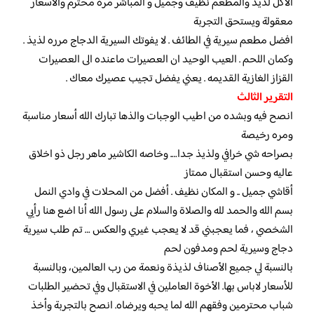
الأكل لذيذ والمطعم نظيف وجميل و المباشر مره محترم والاسعار
معقولة ويستحق التجربة
افضل مطعم سيرية في الطائف . لا يفوتك السيرية الدجاج مرره لذيذ .
وكمان اللحم . العيب الوحيد ان العصيرات ماعنده الى العصيرات
القزاز الغازية القديمه . يعني يفضل تجيب عصيرك معاك .
التقرير الثالث
انصح فيه وبشده من اطيب الوجبات والذها تبارك الله أسعار مناسبة
ومره رخيصة
بصراحه شي خرافي ولذيذ جدا…. وخاصه الكاشير ماهر رجل ذو اخلاق
عاليه وحسن استقبال ممتاز
أقاشي جميل .. و المكان نظيف . أفضل من المحلات في وادي النمل
بسم الله والحمد لله والصلاة والسلام على رسول الله أنا اضع هنا رأيي
الشخصي ، فما يعجبني قد لا يعجب غيري والعكس … تم طلب سيرية
دجاج وسيرية لحم ومدفون لحم
بالنسبة لي جميع الأصناف لذيذة ونعمة من رب العالمين، وبالنسبة
للأسعار لاباس بها. الأخوة العاملين في الاستقبال وفي تحضير الطلبات
شباب محترمين وفقهم الله لما يحبه ويرضاه. انصح بالتجربة وأخذ