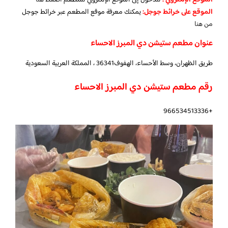
الموقع الإلكتروني
:
للدخول إلى الموقع الإلكتروني للمطعم
اضغط هنا
الموقع على خرائط جوجل
:
يمكنك معرفة موقع المطعم عبر خرائط جوجل
من هنا
عنوان مطعم ستيشن دي المبرز الاحساء
طريق الظهران، وسط الأحساء، الهفوف‎ 36341، المملكة العربية السعودية
رقم مطعم ستيشن دي المبرز الاحساء
+966534513336