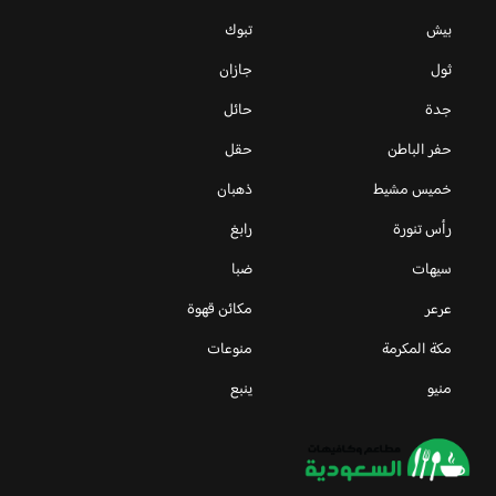
بيش
تبوك
ثول
جازان
جدة
حائل
حفر الباطن
حقل
خميس مشيط
ذهبان
رأس تنورة
رابغ
سيهات
ضبا
عرعر
مكائن قهوة
مكة المكرمة
منوعات
منيو
ينبع