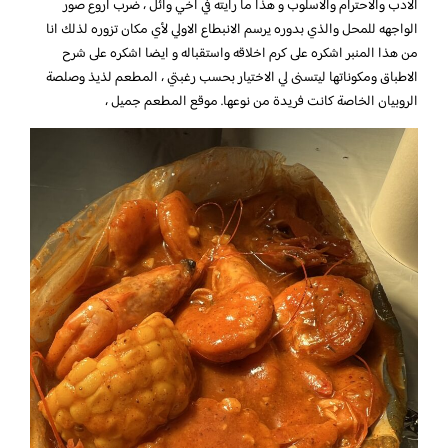
الادب والاحترام والاسلوب و هذا ما رأيته في أخي وائل ، ضرب اروع صور
الواجهه للمحل والذي بدوره يرسم الانبطاع الاولي لأي مكان تزوره لذلك انا
من هذا المنبر اشكره على كرم اخلاقه واستقباله و ايضا اشكره على شرح
الاطباق ومكوناتها ليتسنى لي الاختيار بحسب رغبتي ، المطعم لذيذ وصلصة
الروبيان الخاصة كانت فريدة من نوعها. موقع المطعم جميل ،