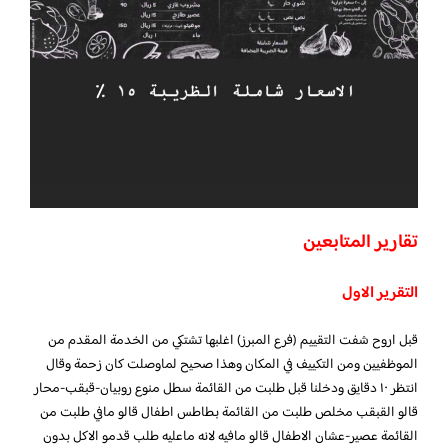
تقارير المتابعين
التقرير الاول
قبل اروح شفت التقييم (فرع المبرز) اغلبها تشتكي من الخدمة المقدم من
الموظفيين ومن التكييف في المكان وهذا صحيح لماوصلت كان زحمة وقال
انتظر ١٠ دقايق ودخلنا قبل طلبت من القائمة سطل منوع روبيان-قبقب-محار
قالو القبقب مخلص طلبت من القائمة بطاطس اطفال قالو مافي طلبت من
القائمة عصير-عشان الاطفال قالو مافيه لانه ماعليه طلب قدمو الاكل بدون