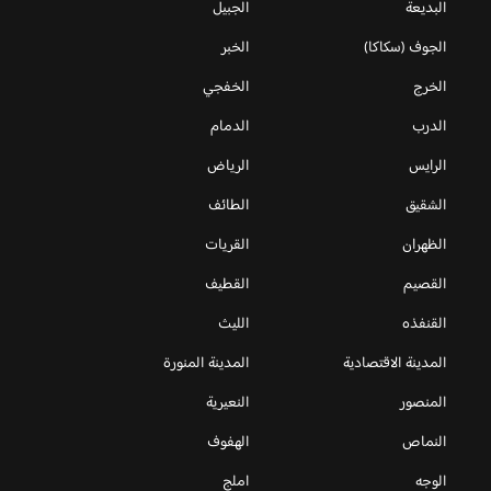
البديعة
الجبيل
الجوف (سكاكا)
الخبر
الخرج
الخفجي
الدرب
الدمام
الرايس
الرياض
الشقيق
الطائف
الظهران
القريات
القصيم
القطيف
القنفذه
الليث
المدينة الاقتصادية
المدينة المنورة
المنصور
النعيرية
النماص
الهفوف
الوجه
املج