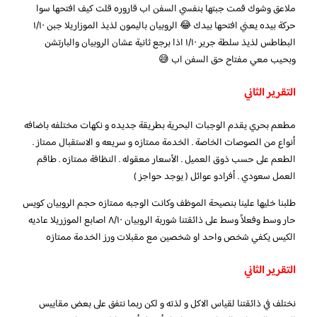
ملاعق وشوك قمت جبتها بنفسي السفن اب قاروره قلت كيف افتحها سوا
حركة بيده يعني افتحها بيدك 😂 الروبيان باليمون لذيذ الموزاريلا جبن ١/١٠
البطاطس لذيذ سلطة جرير ١/١٠ اذا برجع ثانية عشان الروبيان والبارتشن
وبحيب معي مفتاح حق السفن اب 😅
التقرير الثاني
مطعم بحري يقدم الوجبات البحرية بطريقة جديده و نكهات مختلفه باضافه
أنواع من الصوصات الخاصة . الخدمة ممتازه و سريعه و الاستقبال ممتاز .
الطعم على حسب ذوق العميل . الأسعار معقوله . النظافة ممتازه . طاقم
العمل سعودي . أفرادو عوائل ( يوجد حواجز )
طلبنا خليها علينا بنصيحة الموظف وكانت الوجبه ممتازه حجم الروبيان كويس
حار وسط وفعلاً وسط على ذائقتنا شوربة الروبيان ٨/١٠ اصابع الموزريلا عاديه
الكيس يكفي شخص واحد او شخصين مع مقبلات ورز الخدمة ممتازه
التقرير الثاني
نختلف في ذائقتنا لقياس الاكل و لذته و لكن ربما نتفق على بعض مقاييس