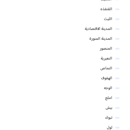
القنفذه
الليث
المدينة الاقتصادية
المدينة المنورة
المنصور
النعيرية
النماص
الهفوف
الوجه
املج
بيش
تبوك
ثول