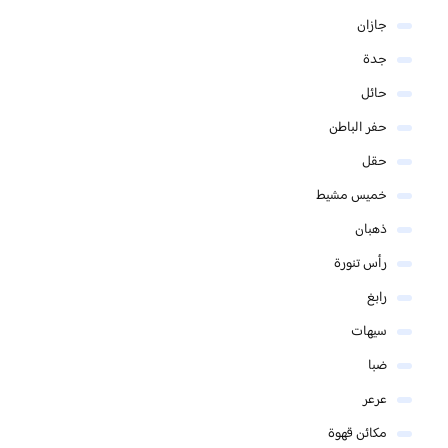
جازان
جدة
حائل
حفر الباطن
حقل
خميس مشيط
ذهبان
رأس تنورة
رابغ
سيهات
ضبا
عرعر
مكائن قهوة